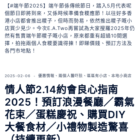
【#端午節2025】端午節係傳統節日，踏入5月代表呢
個節日即將到來，又係時候準備食糭應節！以往好多香
港小店都會推出糭子，但時而勢易，依然推出糭子嘅小
店買少見少。今次E.A.Two再嘗試為大家搜羅2025年仍
然有售賣端午節糭子嘅小店，原來都重有超過10間選
擇，拍拖兩個人食糭要識得揀！即睇價錢、預訂方法及
各門市地點！
2025-02-06
優惠情報
、
兩個人醫吓肚
、
區區有小店
、
本地小商店
情人節2.14約會良心指南
2025！預訂浪漫餐廳／霸氣
花束／蛋糕慶祝、購買DIY
大餐食材／小禮物製造驚喜
（持續更新）