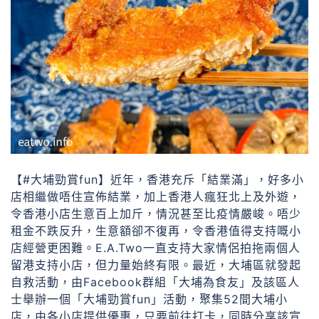
【#大埔勁賞fun】近年，香港充斥「結業滿」，好多小
店相繼做唔住宣佈結業，加上香港人瘋狂北上及外遊，
令香港小店生意百上加斤，情況甚至比疫情嚴峻。唔少
租金不跌反升，生意額卻不復再，令香港值得支持嘅小
店經營更困難。E.A.Two一直支持大家情侶拍拖兩個人
留港支持小店，但力量始終有限。最近，大埔區就發起
自救活動，由Facebook群組「大埔為食友」及該區人
士舉辦一個「大埔勁賞fun」活動，聚集52間大埔小
店，由各小店提供優惠，只要前往打卡，同時分享該宣