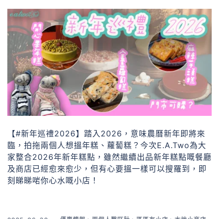
【#新年巡禮2026】踏入2026，意味農曆新年即將來
臨，拍拖兩個人想搵年糕、蘿蔔糕？今次E.A.Two為大
家整合2026年新年糕點，雖然繼續出品新年糕點嘅餐廳
及商店已經愈來愈少，但有心要搵一樣可以搜羅到，即
刻睇睇啱你心水嘅小店！