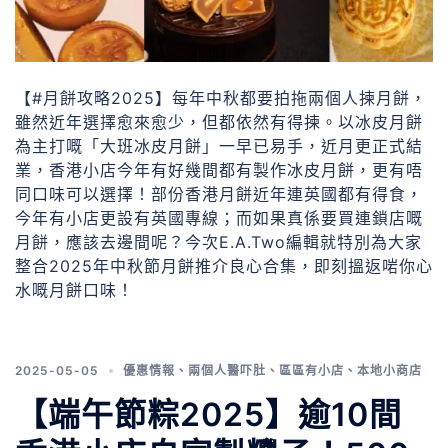
【#月餅攻略2025】每年中秋都要拍拖兩個人揀月餅，
雖然近年選擇愈來愈少，但都依然有得揀。以冰皮月餅
為主打嘅「大班冰皮月餅」一早已易手，近月更正式結
業，香港小店今年有好幾間都有製作冰皮月餅，更有唔
同口味可以選擇！部份香港月餅近年連英國都有得食，
今年有小店更設有英國專線；而如果真係要買連鎖店嘅
月餅，應該去邊間呢？今次E.A.Two編輯就特別為大家
整合2025年中秋節月餅推介良心合集，即刻搵返啱你心
水嘅月餅口味！
2025-05-05
優惠情報
、
兩個人醫吓肚
、
區區有小店
、
本地小商店
【端午節粽2025】逾10間