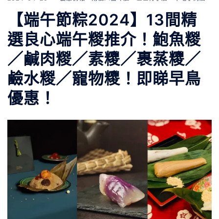
【端午節粽2024】13間精
選良心端午糉推介！鮑魚糉
／鹹肉糉／素糭／裹蒸糭／
鹼水糉／寵物糭！即睇早鳥
優惠！