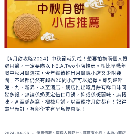
【#月餅攻略2024】中秋節就到啦！想要拍拖兩個人搜
羅月餅，一定要睇以下E.A.Two小店推薦。相比早幾年
嘅中秋月餅選擇，今年繼續推出月餅嘅小店又少咁幾
間﹐不過都仍然有超過20間小店可以選擇。即刻睇吓
港、九、新界，以至酒店、網店推出嘅月餅有咩口味同
幾多錢，無論係奶黃定伍仁月餅，抑或係斑蘭味、麻糬
味，甚至係燕窩、榴槤月餅，以至寵物月餅都有！記得
盡早預訂，有部份重有早鳥優惠呢！
2024-04-26
優惠情報
、
兩個人醫吓肚
、
區區有小店
、
本地小商店