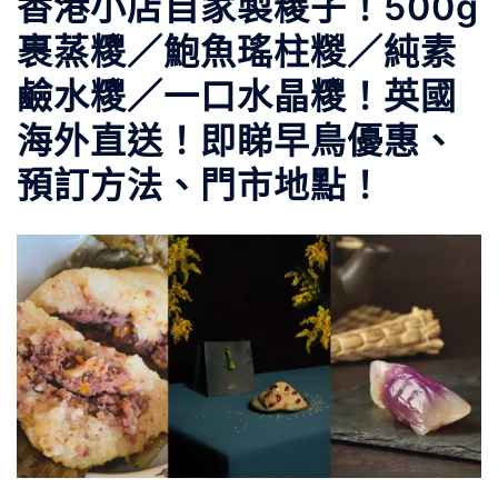
香港小店自家製糭子！500g
裹蒸糭／鮑魚瑤柱糉／純素
鹼水糭／一口水晶糭！英國
海外直送！即睇早鳥優惠、
預訂方法、門市地點！