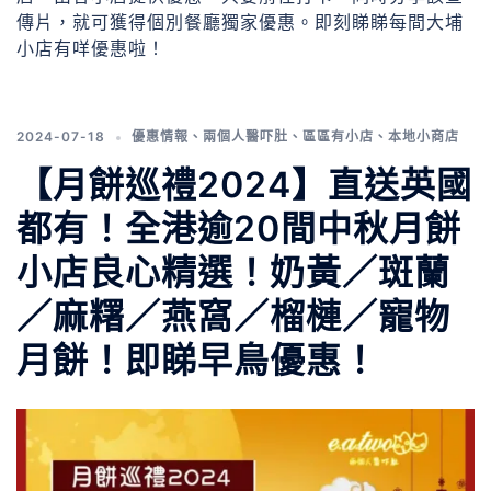
傳片，就可獲得個別餐廳獨家優惠。即刻睇睇每間大埔
小店有咩優惠啦！
2024-07-18
優惠情報
、
兩個人醫吓肚
、
區區有小店
、
本地小商店
【月餅巡禮2024】直送英國
都有！全港逾20間中秋月餅
小店良心精選！奶黃／斑蘭
／麻糬／燕窩／榴槤／寵物
月餅！即睇早鳥優惠！