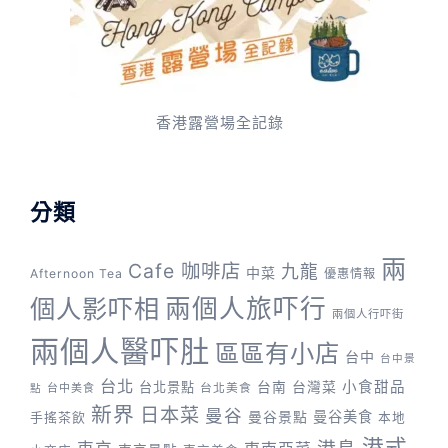
香港露營場全記錄
分類
兩
Cafe 咖啡店
九龍
中菜
Afternoon Tea
優惠情報
兩個人旅吓行
個人影吓相
兩個人行吓街
兩個人醫吓肚
區區有小店
台中
台中景
台北
台灣菜
小食甜品
台北景點
台南
台中美食
台北美食
點
新界
日本菜
曼谷
曼谷景點
曼谷美食
手搖茶飲
本地
港式