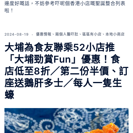
邊度好嘅話，不妨參考吓呢個香港小店嘅聖誕整合列表
啦！
2024-08-19
優惠情報
、
兩個人醫吓肚
、
區區有小店
、
本地小商店
大埔為食友聯乘52小店推
「大埔勁賞Fun」優惠！食
店低至8折／第二份半價、訂
座送鵝肝多士／每人一隻生
蠔