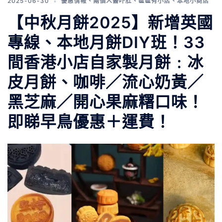
2025-06-30
優惠情報
、
兩個人醫吓肚
、
區區有小店
、
本地小商店
【中秋月餅2025】新增英國
專線、本地月餅DIY班！33
間香港小店自家製月餅﹕冰
皮月餅、咖啡／流心奶黃／
黑芝麻／開心果麻糬口味！
即睇早鳥優惠＋運費！