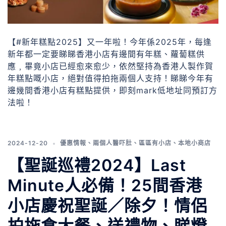
【#新年糕點2025】又一年啦！今年係2025年，每逢
新年都一定要睇睇香港小店有邊間有年糕、蘿蔔糕供
應﹐畢竟小店已經愈來愈少，依然堅持為香港人製作賀
年糕點嘅小店，絕對值得拍拖兩個人支持！睇睇今年有
邊幾間香港小店有糕點提供，即刻mark低地址同預訂方
法啦！
2024-12-20
優惠情報
、
兩個人醫吓肚
、
區區有小店
、
本地小商店
【聖誕巡禮2024】Last
Minute人必備！25間香港
小店慶祝聖誕／除夕！情侶
拍拖食大餐、送禮物、睇燈