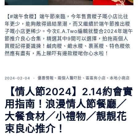
【#端午食糉】端午節來臨，今年售賣糉子嘅小店比往
年更少，能夠敵得過結業潮，而又繼續於端午節推出糉
子嘅小店更稀少。今次E.A.Two編輯就整合2024年端午
節推介良心合集，精選其中9間可以選擇，拍拖兩個人
買糉記得要識揀！鹹肉糉、鹼水糭、裹蒸糉、特色糉依
然應有盡有，馬上睇吓有邊款糉啱你心水啦！
2024-02-04
優惠情報
、
兩個人醫吓肚
、
區區有小店
、
本地小商店
【情人節2024】2.14約會實
用指南！浪漫情人節餐廳／
大餐食材／小禮物／靚靚花
束良心推介！