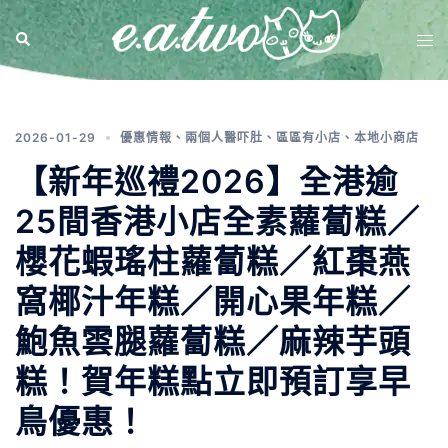
分類:
優惠情報
2026-01-29
優惠情報
、
兩個人醫吓肚
、
區區有小店
、
本地小商店
【新年巡禮2026】全港逾
25間香港小店全素蘿蔔糕／
櫻花蝦瑤柱蘿蔔糕／紅棗燕
窩椰汁年糕／開心果年糕／
鮑魚雲腿蘿蔔糕／麻辣芋頭
糕！賀年糕點立即預訂享早
鳥優惠！