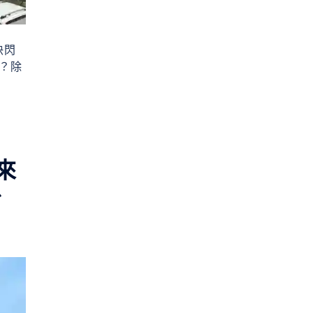
快閃
？除
來
台