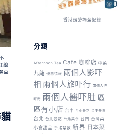
香港露營場全記錄
分類
不
Cafe 咖啡店
中菜
Afternoon Tea
紅線
兩個人影吓
邊草
九龍
優惠情報
兩個人旅吓行
相
兩個人行
兩個人醫吓肚
區
吓街
區有小店
台中
台中美食
台中景點
佈貓
台北
台灣菜
台北景點
台南
台北美食
新界
日本菜
小食甜品
手搖茶飲