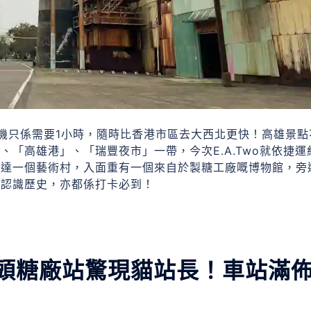
機只係需要1小時，隨時比香港市區去大西北更快！高雄景點
「高雄港」、「瑞豐夜市」一帶，今次E.A.Two就依捷運
抵達一個藝術村，入面重有一個來自於製糖工廠嘅博物館，旁
以認識歷史，亦都係打卡必到！
頭糖廠站驚現貓站長！車站滿