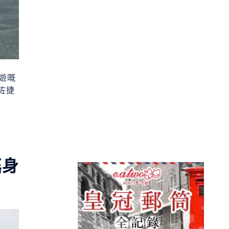
遊嘅
咗捷
搖身