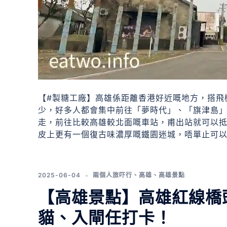
【#製糖工廠】高雄係距離香港好近嘅地方，搭飛
少，好多人都會集中前往「夢時代」、「旗津島」、
走，前往比較高雄較北面嘅車站，甫出站就可以
皮上更有一個復古味濃厚嘅鐵園迷城，唔單止可
2025-06-04
兩個人旅吓行
、
高雄
、
高雄景點
【高雄景點】高雄紅線橋
貓、入閘任打卡！