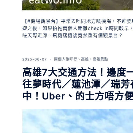
【#機場觀景台】平常去唔同地方嘅機場，不難發
遊之後，如果拍拖兩個人距離check in時間
咗天際走廊，飛機落機後竟然重有個觀景台？
2025-06-07
兩個人旅吓行
、
高雄
、
高雄景點
高雄7大交通方法！邊度
往夢時代／蓮池潭／瑞芳
中！Uber、的士方唔方