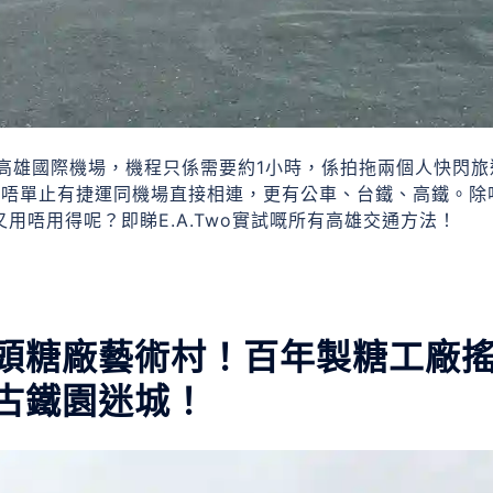
高雄國際機場，機程只係需要約1小時，係拍拖兩個人快閃旅
，唔單止有捷運同機場直接相連，更有公車、台鐵、高鐵。除
用唔用得呢？即睇E.A.Two實試嘅所有高雄交通方法！
頭糖廠藝術村！百年製糖工廠
古鐵園迷城！