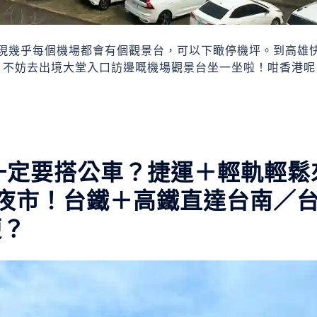
現幾乎每個機場都會有個觀景台，可以下瞰停機坪。到高雄
較早，不妨去出境大堂入口訪邊嘅機場觀景台坐一坐啦！咁香港呢
一定要搭公車？捷運＋輕軌輕鬆
夜市！台鐵＋高鐵直達台南／
便？