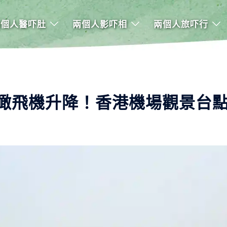
兩個人醫吓肚
兩個人影吓相
兩個人旅吓行
瞰飛機升降！香港機場觀景台