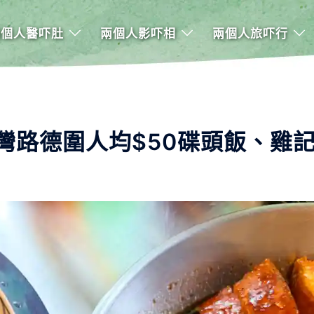
兩個人醫吓肚
兩個人影吓相
兩個人旅吓行
灣路德圍人均$50碟頭飯、雞