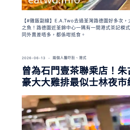
【#雞飯副線】E.A.Two去過荃灣路德圍好多
之魚！路德圍近荃錦中心一隅有一間港式茶記模
同外賣差唔多，都係咁抵食。
2026-06-13
兩個人醫吓肚
、
港式
曾為石門壹茶聯乘店！朱
豪大大雞排最似士林夜市