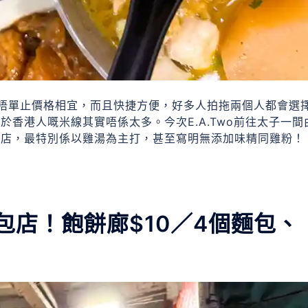
唔單止價格相宜，而且快捷方便，好多人拍拖兩個人都會選
香港人嘅米線其實唔係太多。今次E.A.Two前往太子一間
妹店，最特別係以雞湯為主打，甚至寫明無添加味精同雞粉！
店！飽餅廊$10／4個麵包、