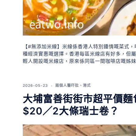
【#無添加米線】米線係香港人特別鍾情嘅菜式，
種經濟實惠嘅選擇。香港每區米線店有好多，但屬於
輕人開設嘅米線店，原來係同區一間咖啡店嘅姊
2026-05-23
兩個人醫吓肚
、
港式
大埔富善街街市超平價麵包
$20／2大條瑞士卷？