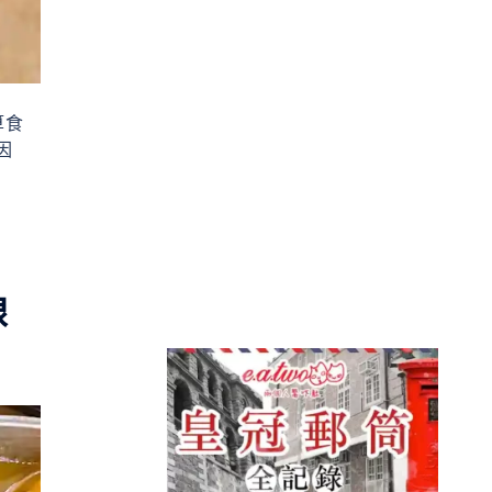
算食
因
線