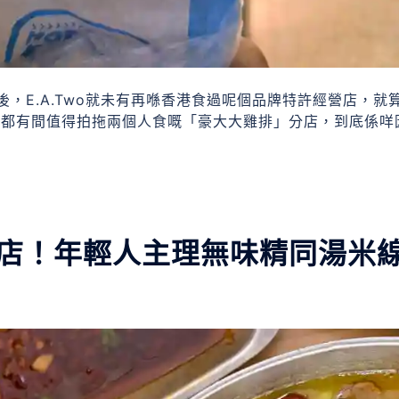
，E.A.Two就未有再喺香港食過呢個品牌特許經營店，就
場都有間值得拍拖兩個人食嘅「豪大大雞排」分店，到底係咩
姊妹店！年輕人主理無味精同湯米