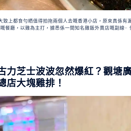
次，大致上都食勻晒值得拍拖兩個人去嘅香港小店，原來真係有
式嘅餐廳，以雞為主打，據悉係一間知名雞飯外賣店嘅副線╴
古力芝士波波忽然爆紅？觀塘
總店大塊雞排！