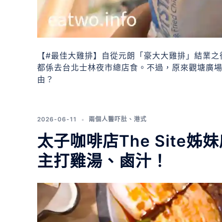
【#最佳大雞排】自從元朗「豪大大雞排」結業之後
都係去台北士林夜市總店食。不過，原來觀塘廣
由？
2026-06-11
兩個人醫吓肚
、
港式
太子咖啡店The Site
主打雞湯、鹵汁！