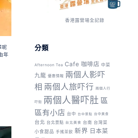
香港露營場全記錄
分類
擇呢
由年
Cafe 咖啡店
中菜
Afternoon Tea
兩個人影吓
九龍
優惠情報
兩個人旅吓行
相
兩個人行
兩個人醫吓肚
區
吓街
區有小店
台中
台中美食
台中景點
台北
台灣菜
台北景點
台南
台北美食
新界
日本菜
小食甜品
手搖茶飲