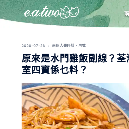
分類:
港式
2026-07-26
兩個人醫吓肚
、
港式
原來是水門雞飯副線？荃
室四寶係乜料？