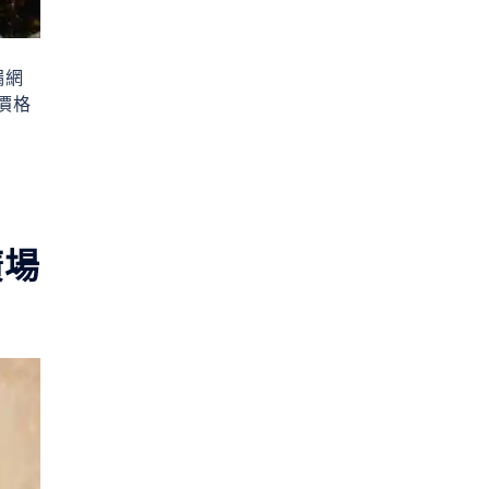
漏網
價格
廣場