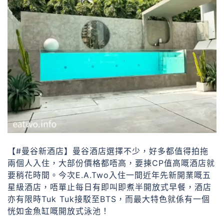
【#曼谷新酒店】曼谷酒店選擇不少，好多都值得拍拖
兩個人入住，大部份價格都唔高，要揀CP值高嘅酒店就
要稍花時間。今次E.A.Two入住一間近年先新開業嘅五
星級酒店，唔單止每日有即叫即煮半開放式早餐，酒店
亦有限時Tuk Tuk接駁至BTS，而最大特色就係有一個
恍如金魚缸嘅開放式泳池！