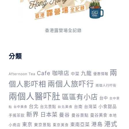
香港露營場全記錄
分類
兩
Cafe 咖啡店
九龍
中菜
Afternoon Tea
優惠情報
兩個人旅吓行
個人影吓相
兩個人行吓街
兩個人醫吓肚
區區有小店
台中
台中景
台北
台灣菜
小食甜品
台北景點
台南
台中美食
台北美食
點
新界
日本菜
曼谷
曼谷景點
曼谷美食
手搖茶飲
本地
港式
港島
東京
東南亞菜
東京景點
小商店
東京美食