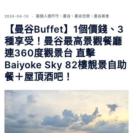
2024-04-10
兩個人旅吓行
、
曼谷
、
曼谷住宿
、
曼谷美食
【曼谷Buffet】1個價錢、3
種享受！曼谷最高景觀餐廳
連360度觀景台 直擊
Baiyoke Sky 82樓靚景自助
餐＋屋頂酒吧！