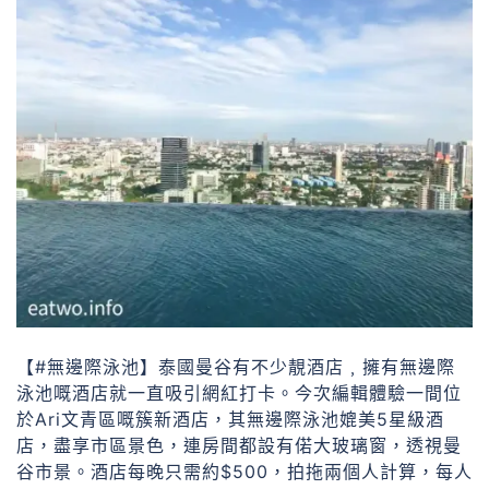
【#無邊際泳池】泰國曼谷有不少靚酒店﹐擁有無邊際
泳池嘅酒店就一直吸引網紅打卡。今次編輯體驗一間位
於Ari文青區嘅簇新酒店，其無邊際泳池媲美5星級酒
店，盡享市區景色，連房間都設有偌大玻璃窗，透視曼
谷市景。酒店每晚只需約$500，拍拖兩個人計算，每人