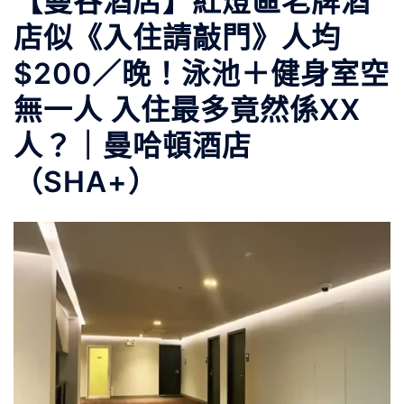
【曼谷酒店】紅燈區老牌酒
店似《入住請敲門》人均
$200／晚！泳池＋健身室空
無一人 入住最多竟然係XX
人？｜曼哈頓酒店
（SHA+）