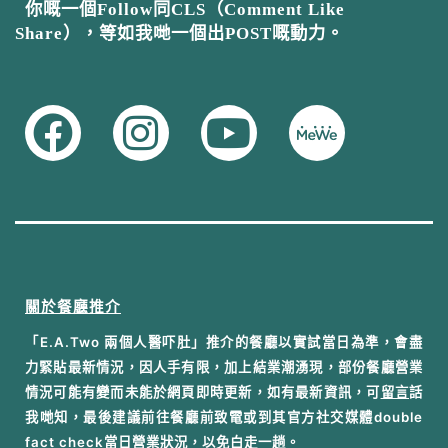
你嘅一個Follow同CLS（Comment Like
Share），等如我哋一個出POST嘅動力。
關於餐廳推介
「E.A.Two 兩個人醫吓肚」推介的餐廳以實試當日為準，會盡
力緊貼最新情況，因人手有限，加上結業潮湧現，部份餐廳營業
情況可能有變而未能於網頁即時更新，如有最新資訊，可
留言
話
我哋知，最後建議前往餐廳前致電或到其官方社交媒體double
fact check當日營業狀況，以免白走一趟。