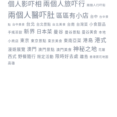
兩個人旅吓行
個人影吓相
兩個人行吓街
兩個人醫吓肚
區區有小店
台中
台中景
台北
台灣菜
小食甜品
台北景點
台南
台中美食
台北美食
點
新界
日本菜
曼谷
曼谷景點
曼谷美食
手搖茶飲
本地
港式
港島
東京
東南亞菜
東京景點
小商店
東京美食
神秘之地
澳門
漫遊展覽
澳門景點
澳門美食
花蓮
野餐隨行
限時好去處
西式
離島
限定活動
香港賞花地圖
高雄