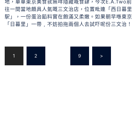
地，單單東京美食就無咩隱藏嘅食肆，今次E.A.Two前
往一間當地頗具人氣嘅三文治店，位置毗連「西日暮里
駅」，一份蛋治餡料實在飽滿又柔嫩。如果朝早喺東京
「日暮里」一帶﹐不妨拍拖兩個人去試吓呢份三文治！
1
2
...
9
>