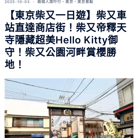
2025-10-03
兩個人旅吓行
、
東京
、
東京景點
【東京柴又一日遊】柴又車
站直達商店街！柴又帝釋天
寺隱藏超美Hello Kitty御
守！柴又公園河畔賞櫻勝
地！