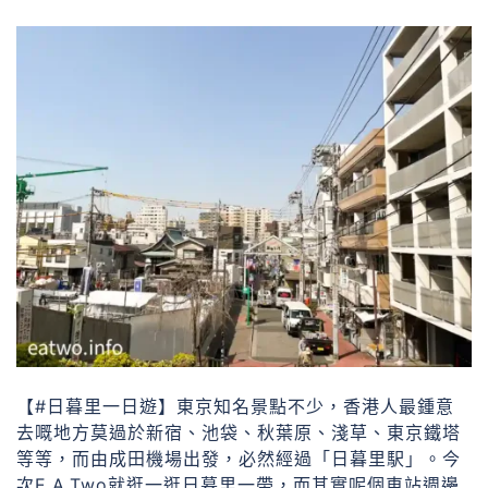
【#日暮里一日遊】東京知名景點不少，香港人最鍾意
去嘅地方莫過於新宿、池袋、秋葉原、淺草、東京鐵塔
等等，而由成田機場出發，必然經過「日暮里駅」。今
次E.A.Two就逛一逛日暮里一帶，而其實呢個車站週邊