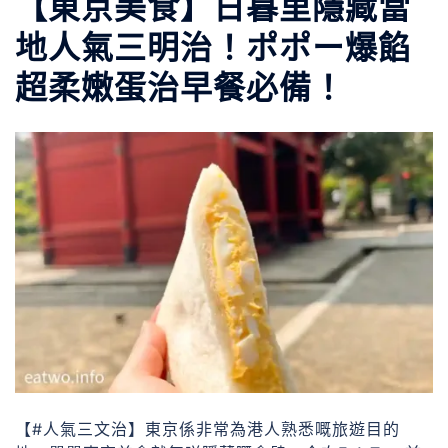
【東京美食】日暮里隱藏當
地人氣三明治！ポポー爆餡
超柔嫩蛋治早餐必備！
【#人氣三文治】東京係非常為港人熟悉嘅旅遊目的