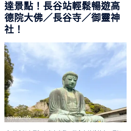
達景點！長谷站輕鬆暢遊高
德院大佛／長谷寺／御靈神
社！