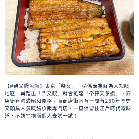
【#柴又鰻魚飯】東京「柴又」一帶係頗為鮮為人知嘅
地區，甫踏出「柴又駅」就會抵達「帝釋天參道」，商
店街有濃濃昭和風格。而商店街內有一間有250年歷史
又頗具人氣嘅鰻魚飯專門店，一直保留住江戶時代嘅味
道，不妨拍拖兩個人去試一試！