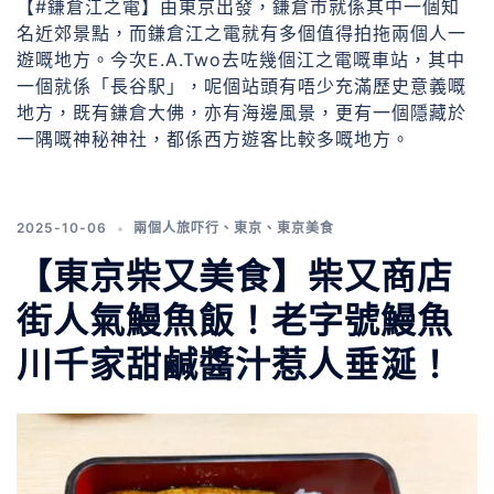
【#鎌倉江之電】由東京出發，鎌倉市就係其中一個知
名近郊景點，而鎌倉江之電就有多個值得拍拖兩個人一
遊嘅地方。今次E.A.Two去咗幾個江之電嘅車站，其中
一個就係「長谷駅」，呢個站頭有唔少充滿歷史意義嘅
地方，既有鎌倉大佛，亦有海邊風景，更有一個隱藏於
一隅嘅神秘神社，都係西方遊客比較多嘅地方。
2025-10-06
兩個人旅吓行
、
東京
、
東京美食
【東京柴又美食】柴又商店
街人氣鰻魚飯！老字號鰻魚
川千家甜鹹醬汁惹人垂涎！