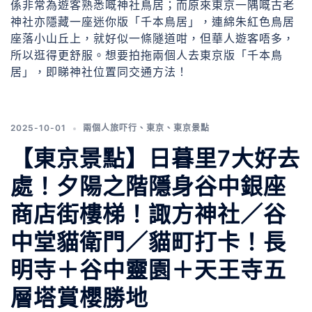
係非常為遊客熟悉嘅神社鳥居；而原來東京一隅嘅古老
神社亦隱藏一座迷你版「千本鳥居」，連綿朱紅色鳥居
座落小山丘上，就好似一條隧道咁，但華人遊客唔多，
所以逛得更舒服。想要拍拖兩個人去東京版「千本鳥
居」，即睇神社位置同交通方法！
2025-10-01
兩個人旅吓行
、
東京
、
東京景點
【東京景點】日暮里7大好去
處！夕陽之階隱身谷中銀座
商店街樓梯！諏方神社／谷
中堂貓衛門／貓町打卡！長
明寺＋谷中靈園＋天王寺五
層塔賞櫻勝地