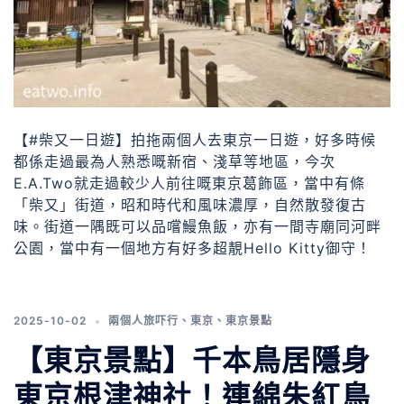
【#柴又一日遊】拍拖兩個人去東京一日遊，好多時候
都係走過最為人熟悉嘅新宿、淺草等地區，今次
E.A.Two就走過較少人前往嘅東京葛飾區，當中有條
「柴又」街道，昭和時代和風味濃厚，自然散發復古
味。街道一隅既可以品嚐鰻魚飯，亦有一間寺廟同河畔
公園，當中有一個地方有好多超靚Hello Kitty御守！
2025-10-02
兩個人旅吓行
、
東京
、
東京景點
【東京景點】千本鳥居隱身
東京根津神社！連綿朱紅鳥