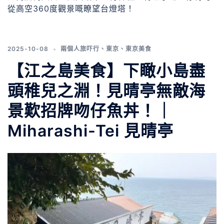
從高空360度觀景嘅瞭望台燈塔！
2025-10-08
兩個人旅吓行
、
東京
、
東京美食
【江之島美食】下瞰小島盡
頭稚兒之淵！見晴亭無敵海
景歎招牌吻仔魚丼！｜
Miharashi-Tei 見晴亭