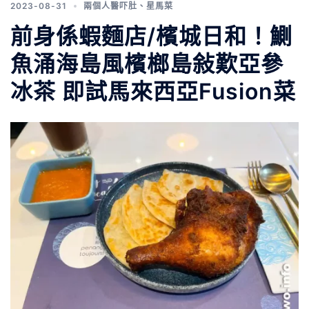
2023-08-31
兩個人醫吓肚
、
星馬菜
前身係蝦麵店/檳城日和！鰂
魚涌海島風檳榔島敍歎亞參
冰茶 即試馬來西亞Fusion菜