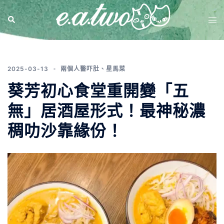
分類:
星馬菜
2025-03-13
兩個人醫吓肚
、
星馬菜
葵芳初心食堂重開變「五
無」居酒屋形式！最神秘濃
稠叻沙靠緣份！