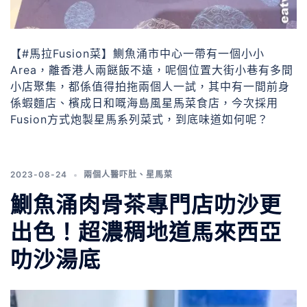
【#馬拉Fusion菜】鰂魚涌市中心一帶有一個小小
Area，離香港人兩餸飯不遠，呢個位置大街小巷有多間
小店聚集，都係值得拍拖兩個人一試，其中有一間前身
係蝦麵店、檳成日和嘅海島風星馬菜食店，今次採用
Fusion方式炮製星馬系列菜式，到底味道如何呢？
2023-08-24
兩個人醫吓肚
、
星馬菜
鰂魚涌肉骨茶專門店叻沙更
出色！超濃稠地道馬來西亞
叻沙湯底