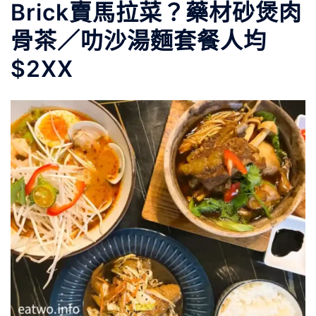
Brick賣馬拉菜？藥材砂煲肉
骨茶／叻沙湯麵套餐人均
$2XX