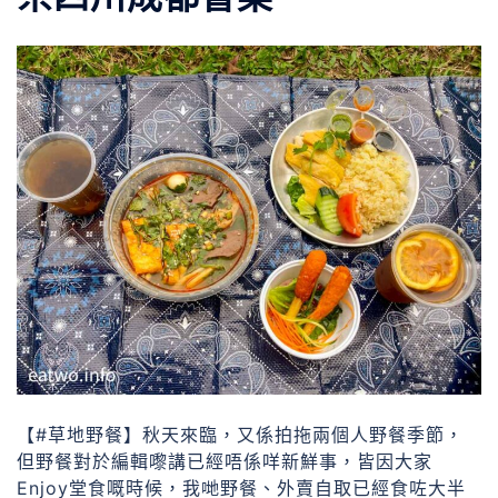
【#草地野餐】秋天來臨，又係拍拖兩個人野餐季節，
但野餐對於編輯嚟講已經唔係咩新鮮事，皆因大家
Enjoy堂食嘅時候，我哋野餐、外賣自取已經食咗大半