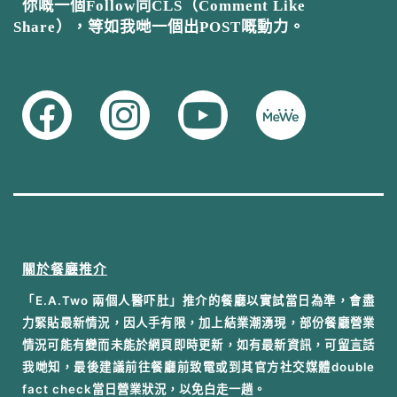
你嘅一個Follow同CLS（Comment Like
Share），等如我哋一個出POST嘅動力。
關於餐廳推介
「E.A.Two 兩個人醫吓肚」推介的餐廳以實試當日為準，會盡
力緊貼最新情況，因人手有限，加上結業潮湧現，部份餐廳營業
情況可能有變而未能於網頁即時更新，如有最新資訊，可
留言
話
我哋知，最後建議前往餐廳前致電或到其官方社交媒體double
fact check當日營業狀況，以免白走一趟。