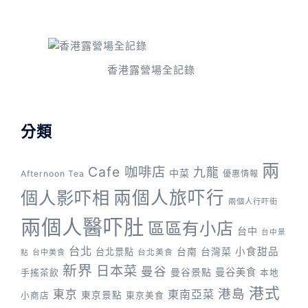
香港露營場全記錄
分類
兩
Cafe 咖啡店
九龍
中菜
Afternoon Tea
優惠情報
兩個人旅吓行
個人影吓相
兩個人行吓街
兩個人醫吓肚
區區有小店
台中
台中景
台北
台灣菜
小食甜品
台北景點
台南
台中美食
台北美食
點
新界
日本菜
曼谷
曼谷景點
曼谷美食
手搖茶飲
本地
港式
港島
東京
東南亞菜
東京景點
小商店
東京美食