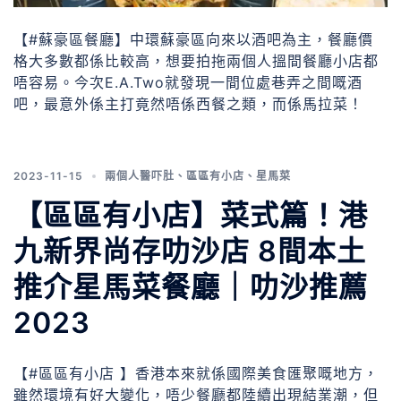
【#蘇豪區餐廳】中環蘇豪區向來以酒吧為主，餐廳價
格大多數都係比較高，想要拍拖兩個人搵間餐廳小店都
唔容易。今次E.A.Two就發現一間位處巷弄之間嘅酒
吧，最意外係主打竟然唔係西餐之類，而係馬拉菜！
2023-11-15
兩個人醫吓肚
、
區區有小店
、
星馬菜
【區區有小店】菜式篇！港
九新界尚存叻沙店 8間本土
推介星馬菜餐廳｜叻沙推薦
2023
【#區區有小店 】香港本來就係國際美食匯聚嘅地方，
雖然環境有好大變化，唔少餐廳都陸續出現結業潮，但