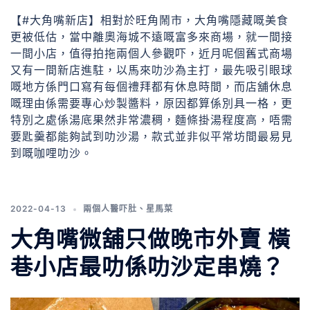
【#大角嘴新店】相對於旺角鬧市，大角嘴隱藏嘅美食
更被低估，當中離奧海城不遠嘅富多來商場，就一間接
一間小店，值得拍拖兩個人參觀吓，近月呢個舊式商場
又有一間新店進駐，以馬來叻沙為主打，最先吸引眼球
嘅地方係門口寫有每個禮拜都有休息時間，而店舖休息
嘅理由係需要專心炒製醬料，原因都算係別具一格，更
特別之處係湯底果然非常濃稠，麵條掛湯程度高，唔需
要匙羹都能夠試到叻沙湯，款式並非似平常坊間最易見
到嘅咖哩叻沙。
2022-04-13
兩個人醫吓肚
、
星馬菜
大角嘴微舖只做晚市外賣 橫
巷小店最叻係叻沙定串燒？