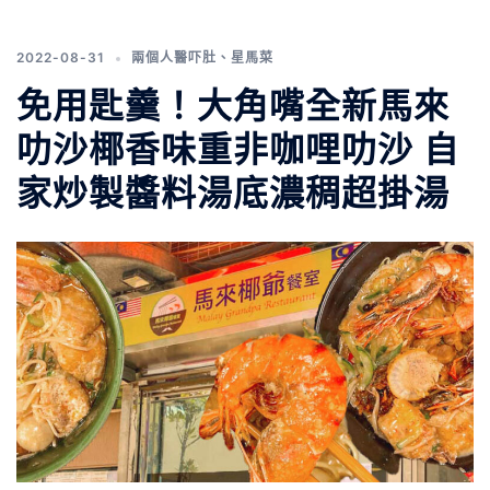
2022-08-31
兩個人醫吓肚
、
星馬菜
免用匙羹！大角嘴全新馬來
叻沙椰香味重非咖哩叻沙 自
家炒製醬料湯底濃稠超掛湯