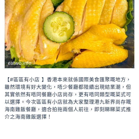
【#區區有小店 】香港本來就係國際美食匯聚嘅地方，
雖然環境有好大變化，唔少餐廳都陸續出現結業潮，但
其實依然有唔同餐廳小店尚存，更有唔同類型嘅菜式可
以選擇。今次區區有小店就為大家整理港九新界尚存嘅
海南雞飯餐廳，適合拍拖兩個人前往，即刻睇睇菜式推
介之海南雞飯選擇！