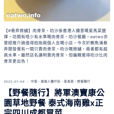
【#巷弄微舖】肉骨茶、叻沙係香港人鍾意嘅星馬菜選
擇，坊間有唔少有水準嘅肉骨茶、叻沙餐廳，eatwo亦
曾經推介過值得拍拖兩個人去嘅小店，今次於鰂魚涌巷
弄間發覺有一間只賣肉骨茶、叻沙嘅微舖，兩者都有超
高水準。雖然店名講明賣肉骨茶，但編輯覺得叻沙比肉
骨茶更出色！
2023-01-04
中菜
、
兩個人醫吓肚
、
星馬菜
、
野餐隨行
【野餐隨行】將軍澳寶康公
園草地野餐 泰式海南雞x正
宗四川成都冒菜