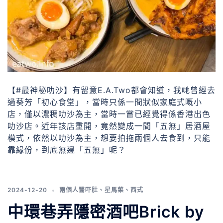
【#最神秘叻沙】有留意E.A.Two都會知道，我哋曾經去
過葵芳「初心食堂」，當時只係一間狀似家庭式嘅小
店，僅以濃稠叻沙為主，當時一嘗已經覺得係香港出色
叻沙店。近年該店重開，竟然變成一間「五無」居酒屋
模式，依然以叻沙為主，想要拍拖兩個人去食到，只能
靠緣份，到底無邊「五無」呢？
2024-12-20
兩個人醫吓肚
、
星馬菜
、
西式
中環巷弄隱密酒吧Brick by