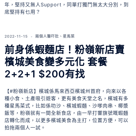
年，堅持又無人Support，同單打獨鬥無太大分別，到
底堅持有乜用？
2022-11-15
兩個人醫吓肚
、
星馬菜
前身係蝦麵店！粉嶺新店賣
檳城美食變多元化 套餐
2+2+1 $200有找
【#粉嶺新店】檳城係馬來西亞檳城州首府，向來以各
種小食、土產吸引遊客，更有美食天堂之名，檳城有多
種星馬菜式，比如係叻沙、檳城蝦麵、沙嗲肉串、椰漿
飯等，粉嶺就有一間全新食店，由一早打響旗號嘅蝦麵
店轉化而成，以更多檳城美食為主打，位置方便，可以
拍拖兩個人一試。