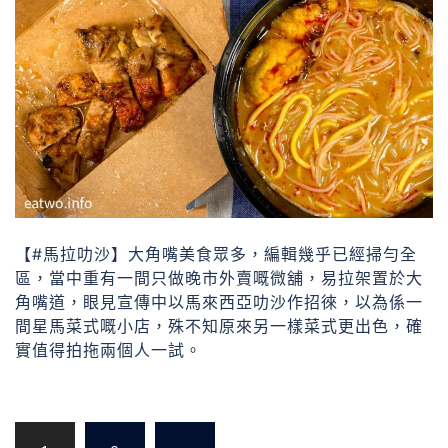
【#馬拉叻沙】大角嘴美食眾多，編輯幾乎已經掃勻全
區，當中重有一間只做晚市外賣嘅微舖，易拉架置於大
角嘴道，眼見宣傳中以馬來西亞叻沙作招徠，以為係一
間星馬菜式嘅小店，殊不知原來另一樣菜式更出色，確
實值得拍拖兩個人一試。