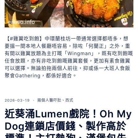
【#雞翼吃到飽】中環蘭桂坊一帶通常選擇都唔多，想
要搵一間本地人餐廳唔容易，除咗「何蘭正」之外，重
有間以雞翼放題為主打嘅「Wingman」，既有吃到飽嘅
任食放題，亦有非吃到飽嘅雞翼套餐，更加有素食雞翼
可以選擇。無論拍拖兩個人前往，抑或係一大班人食飯
聚會Gathering，都係好適合。
2026-03-19
兩個人醫吓肚
、
西式
近葵涌Lumen戲院！Oh My
Dog連鎖店價錢、製作高於