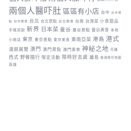
兩個人醫吓肚
區區有小店
台中
台中景
台北
台灣菜
小食甜品
台北景點
台南
台中美食
台北美食
點
新界
日本菜
曼谷
曼谷景點
曼谷美食
手搖茶飲
本地
港式
港島
東京
東南亞菜
東京景點
小商店
東京美食
神秘之地
澳門
漫遊展覽
澳門景點
澳門美食
花蓮
野餐隨行
限時好去處
西式
離島
限定活動
香港賞花地圖
高雄