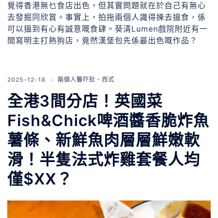
覺得香港無乜食店出色，但其實問題就在於自己有無心
去發掘同欣賞。事實上，拍拖兩個人識得揀去搵食，係
可以搵到有心有誠意嘅食肆。葵清Lumen戲院附近有一
間寫明主打熱狗店，竟然漢堡包先係最出色嘅作品？
2025-12-18
兩個人醫吓肚
、
西式
全港3間分店！英國菜
Fish&Chick啤酒醬香脆炸魚
薯條、新鮮魚肉層層鮮嫩軟
滑！半隻法式炸雞套餐人均
僅$XX？