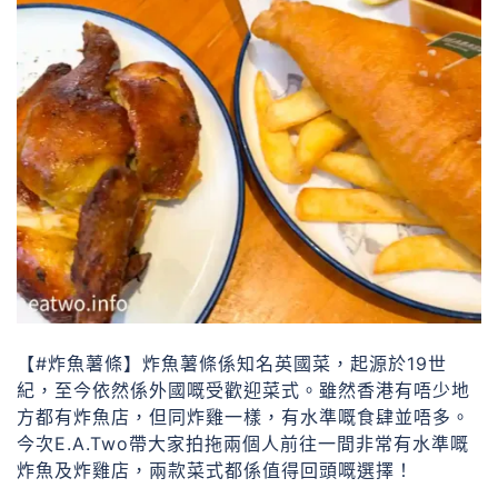
【#炸魚薯條】炸魚薯條係知名英國菜，起源於19世
紀，至今依然係外國嘅受歡迎菜式。雖然香港有唔少地
方都有炸魚店，但同炸雞一樣，有水準嘅食肆並唔多。
今次E.A.Two帶大家拍拖兩個人前往一間非常有水準嘅
炸魚及炸雞店，兩款菜式都係值得回頭嘅選擇！