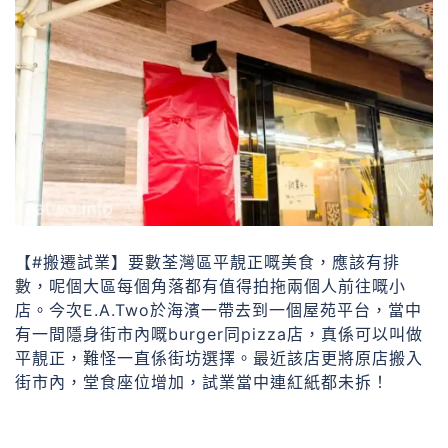
【#搬遷試業】要數荃灣區平靚正嘅美食，應該有排
數，呢個大區每個角落都有值得拍拖兩個人前往嘅小
店。今次E.A.Two於海濱一帶去到一個屋苑平台，當中
有一間隱身街市內嘅burger同pizza店，真係可以叫做
平靚正，難怪一直係街坊選擇。最近該店更將原店搬入
街市內，堂食座位增加，試業當中連紅紙都未拆！