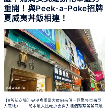
重開！與Peek-a-Poke招牌
夏威夷丼飯相連！
【#簇新商場】尖沙嘴重慶大廈向來係一個聚集東南亞
人嘅地方，一般本地人比較少會進入呢個殘殘舊舊嘅地