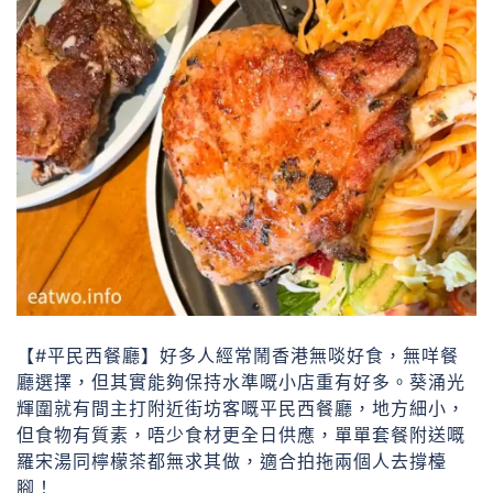
【#平民西餐廳】好多人經常鬧香港無啖好食，無咩餐
廳選擇，但其實能夠保持水準嘅小店重有好多。葵涌光
輝圍就有間主打附近街坊客嘅平民西餐廳，地方細小，
但食物有質素，唔少食材更全日供應，單單套餐附送嘅
羅宋湯同檸檬茶都無求其做，適合拍拖兩個人去撐檯
腳！