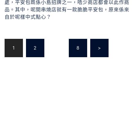
處，平安包既係小島招牌之一，唔少商店都會以此作商
品。其中，呢間串燒店就有一款脆脆平安包，原來係來
自於呢樣中式點心？
1
2
...
8
>