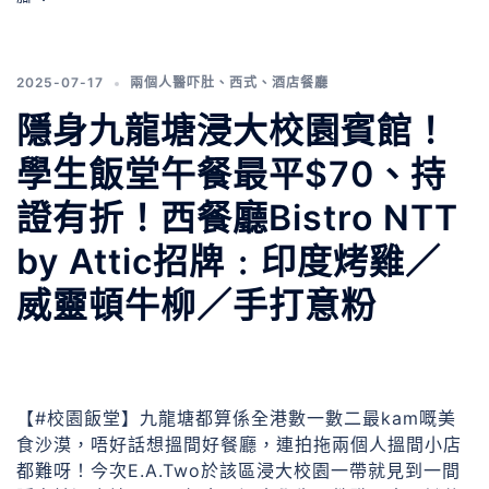
2025-07-17
兩個人醫吓肚
、
西式
、
酒店餐廳
隱身九龍塘浸大校園賓館！
學生飯堂午餐最平$70、持
證有折！西餐廳Bistro NTT
by Attic招牌﹕印度烤雞／
威靈頓牛柳／手打意粉
【#校園飯堂】九龍塘都算係全港數一數二最kam嘅美
食沙漠，唔好話想搵間好餐廳，連拍拖兩個人搵間小店
都難呀！今次E.A.Two於該區浸大校園一帶就見到一間