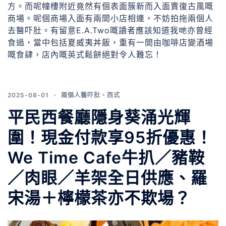
方。而呢幢樓附近竟然有個表面簇新而入面賣復古風嘅
商場。呢個商場入面有兩間小店相連，不妨拍拖兩個人
去醫吓肚。有留意E.A.Two嘅讀者應該知道我哋亦曾經
食過，當中包括夏威夷丼飯，重有一間由咖啡店變酒場
嘅食肆，店內嘅英式鬆餅絕對令人難忘！
2025-08-01
兩個人醫吓肚
、
西式
平民西餐廳隱身葵涌光輝
圍！現金付款享95折優惠！
We Time Cafe牛扒／豬鞍
／肉眼／羊架全日供應、羅
宋湯＋檸檬茶亦不欺場？