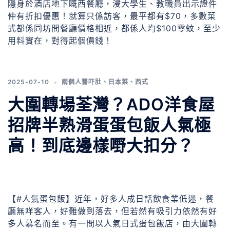
隱身於酒店地下嘅西餐廳，浸大學生、教職員出示證件
仲有折扣優惠！就算只係訪客，最平都有$70，多數菜
式都係同坊間餐廳價格相近，都係人均$100零蚊，至少
用料實在，對得起個價錢！
2025-07-10
兩個人醫吓肚
、
日本菜
、
西式
大圍轉場荃灣？ADO洋食屋
招牌半熟滑蛋蛋包飯人氣極
高！到底邊樣嘢大扣分？
【#人氣蛋包飯】近年，好多人成日話飲食業低迷，餐
廳無咩客人，好難做到落去，但若然有吸引力依然有好
多人慕名而至。有一間以人氣日式蛋包飯店，由大圍轉