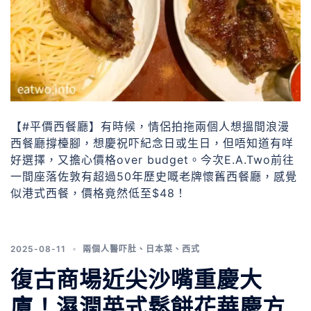
【#平價西餐廳】有時候，情侶拍拖兩個人想搵間浪漫
西餐廳撐檯腳，想慶祝吓紀念日或生日，但唔知道有咩
好選擇，又擔心價格over budget。今次E.A.Two前往
一間座落佐敦有超過50年歷史嘅老牌懷舊西餐廳，感覺
似港式西餐，價格竟然低至$48！
2025-08-11
兩個人醫吓肚
、
日本菜
、
西式
復古商場近尖沙嘴重慶大
廈！濕潤英式鬆餅花華慶方