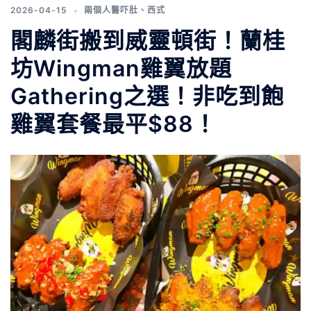
2026-04-15
兩個人醫吓肚
、
西式
閣麟街搬到威靈頓街！蘭桂
坊Wingman雞翼放題
Gathering之選！非吃到飽
雞翼套餐最平$88！