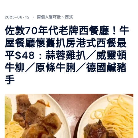
2025-08-12
兩個人醫吓肚
、
西式
佐敦70年代老牌西餐廳！牛
屋餐廳懷舊扒房港式西餐最
平$48﹕蒜蓉雞扒／威靈頓
牛柳／原條牛脷／德國鹹豬
手