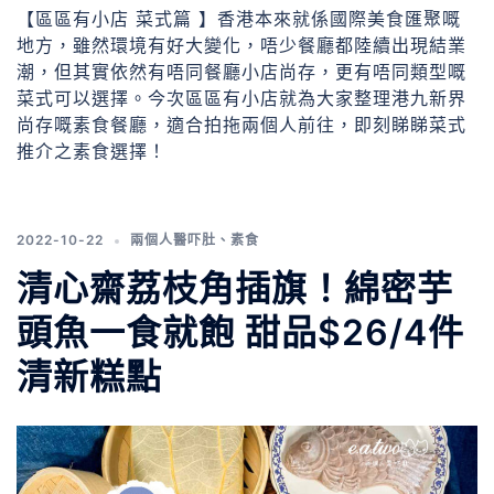
【區區有小店 菜式篇 】香港本來就係國際美食匯聚嘅
地方，雖然環境有好大變化，唔少餐廳都陸續出現結業
潮，但其實依然有唔同餐廳小店尚存，更有唔同類型嘅
菜式可以選擇。今次區區有小店就為大家整理港九新界
尚存嘅素食餐廳，適合拍拖兩個人前往，即刻睇睇菜式
推介之素食選擇！
2022-10-22
兩個人醫吓肚
、
素食
清心齋荔枝角插旗！綿密芋
頭魚一食就飽 甜品$26/4件
清新糕點