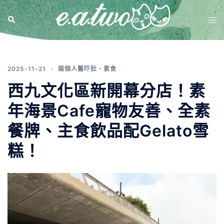
分類:
素食
2025-11-21
兩個人醫吓肚
、
素食
西九文化區新開幕分店！素
年海景Cafe寵物友善、全素
餐牌、主食飲品配Gelato雪
糕！