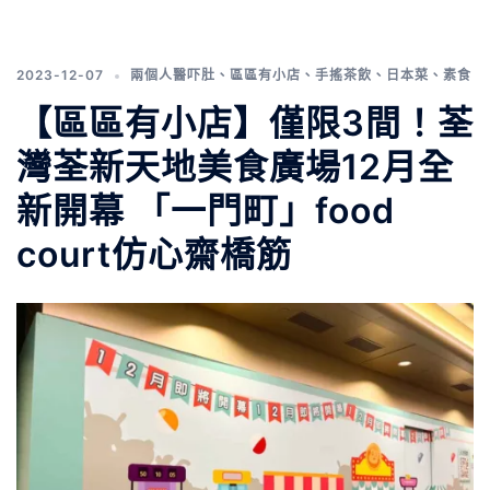
2023-12-07
兩個人醫吓肚
、
區區有小店
、
手搖茶飲
、
日本菜
、
素食
【區區有小店】僅限3間！荃
灣荃新天地美食廣場12月全
新開幕 「一門町」food
court仿心齋橋筋