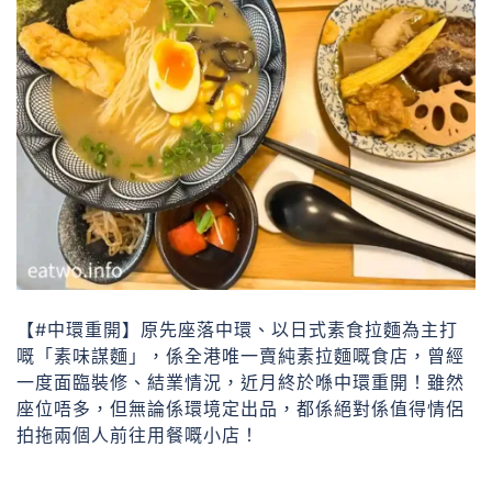
【#中環重開】原先座落中環、以日式素食拉麵為主打
嘅「素味謀麵」，係全港唯一賣純素拉麵嘅食店，曾經
一度面臨裝修、結業情況，近月終於喺中環重開！雖然
座位唔多，但無論係環境定出品，都係絕對係值得情侶
拍拖兩個人前往用餐嘅小店！