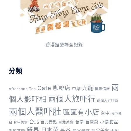
香港露營場全記錄
分類
兩
Cafe 咖啡店
九龍
中菜
Afternoon Tea
優惠情報
兩個人旅吓行
個人影吓相
兩個人行吓街
兩個人醫吓肚
區區有小店
台中
台中景
台北
台灣菜
小食甜品
台北景點
台南
台中美食
台北美食
點
新界
日本菜
曼谷
曼谷景點
曼谷美食
手搖茶飲
本地