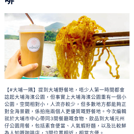
【#大埔一隅】提到大埔野餐地，唔少人第一時間都會
諗起大埔海濱公園，但事實上大埔海濱公園重有一個小
公園，空間相對小，人流亦較少，但多數地方都能夠正
對全海景觀，係拍拖兩個人更優質嘅野餐地。今次編輯
就於大埔市中心帶同3間餐廳嘅食物、飲品到大埔元州
仔公園用餐，包括素食便當、人氣蝦籽麵，以及比較鮮
為人知嘅咖啡店，3間位置相近，相當方便。