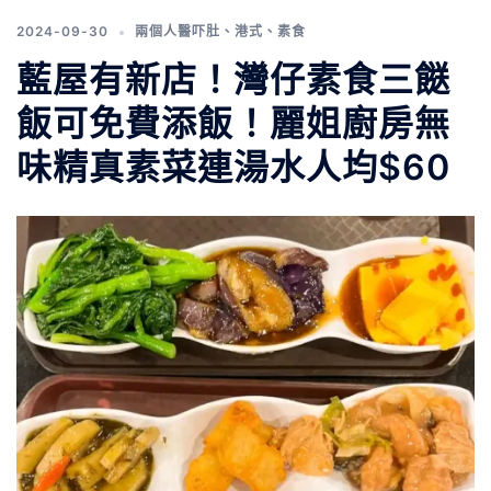
2024-09-30
兩個人醫吓肚
、
港式
、
素食
藍屋有新店！灣仔素食三餸
飯可免費添飯！麗姐廚房無
味精真素菜連湯水人均$60