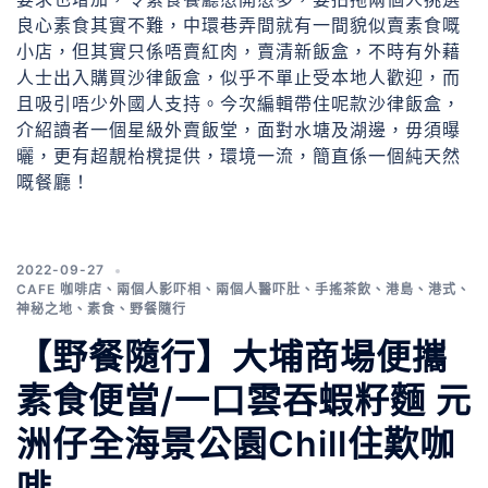
良心素食其實不難，中環巷弄間就有一間貌似賣素食嘅
小店，但其實只係唔賣紅肉，賣清新飯盒，不時有外藉
人士出入購買沙律飯盒，似乎不單止受本地人歡迎，而
且吸引唔少外國人支持。今次編輯帶住呢款沙律飯盒，
介紹讀者一個星級外賣飯堂，面對水塘及湖邊，毋須曝
曬，更有超靚枱櫈提供，環境一流，簡直係一個純天然
嘅餐廳！
2022-09-27
CAFE 咖啡店
、
兩個人影吓相
、
兩個人醫吓肚
、
手搖茶飲
、
港島
、
港式
、
神秘之地
、
素食
、
野餐隨行
【野餐隨行】大埔商場便攜
素食便當/一口雲吞蝦籽麵 元
洲仔全海景公園Chill住歎咖
啡