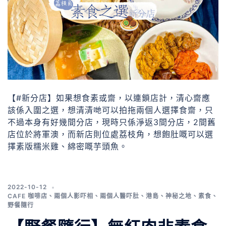
【#新分店】如果想食素或齋，以連鎖店計，清心齋應
該係入圍之選，想清清哋可以拍拖兩個人選擇食齋，只
不過本身有好幾間分店，現時只係淨返3間分店，2間舊
店位於將軍澳，而新店則位處荔枝角，想飽肚嘅可以選
擇素版糯米雞、綿密嘅芋頭魚。
2022-10-12
CAFE 咖啡店
、
兩個人影吓相
、
兩個人醫吓肚
、
港島
、
神秘之地
、
素食
、
野餐隨行