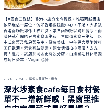
【#素食三餸飯】香港小店愈來愈難做，唯獨兩餸飯店
依然能佔一席位，仿如香港兩餸飯中心。不過，大多數
香港兩餸飯都係比較油膩，素食兩餸飯就夠晒健康。而
灣仔就有間唔只賣素食兩餸飯，賣嘅係素食三餸飯，以
中式齋菜及私房菜為主，健康美味，中午更大受附近打
工仔歡迎。素食有益健康，適合情侶拍拖兩個人去支
持！近月，該店於同區更開設分店，由逢星期日休息變
成每日營業，Vegan必揀！
2024-07-24
兩個人醫吓肚
、
素食
深水埗素食cafe每日食材餐
單不一增新鮮感！黑窗里推