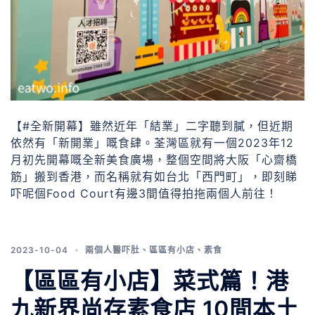
【#全新開幕】雖然近年「結業」二字聽到膩，但近期
依然有「新開業」嘅食肆。荃灣區就有一個2023年12
月初先開幕嘅全新美食廣場，整個空間將大阪「心齋橋
筋」搬到香港，而名稱就有如台北「西門町」，即刻睇
吓呢個Food Court有邊3間值得拍拖兩個人前往！
2023-10-04
兩個人醫吓肚
、
區區有小店
、
素食
【區區有小店】菜式篇！港
九新界尚存素食店 10間本土