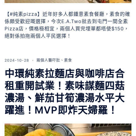
【#純素pizza】近年好多人都鍾意素食餐廳，素食的確
係頗受歡迎嘅選擇，今次E.A.Two就去到屯門一間全素
Pizza店，價格極相宜，兩個人買完埋單都唔使$150，
絕對係拍拖兩個人平民選擇！
2024-10-28
兩個人醫吓肚
、
素食
中環純素拉麵店與咖啡店合
租重開試業！素味謀麵四菇
濃湯、鮮茄甘筍濃湯水平大
躍進！MVP即炸天婦羅！