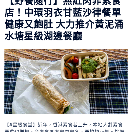
【野餐隨行】無紅肉非素食
店！中環羽衣甘藍沙律餐單
健康又飽肚 大力推介黃泥涌
水塘星級湖邊餐廳
【#星級食堂】近年，香港素食者上升，本地人對素食
要求也增加，令素食餐廳愈開愈多，要拍拖兩個人挑選