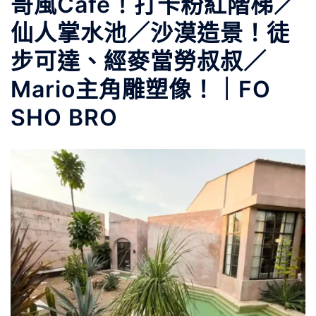
哥風Cafe！打卡粉紅階梯／
仙人掌水池／沙漠造景！徒
步可達、經麥當勞叔叔／
Mario主角雕塑像！｜FO
SHO BRO