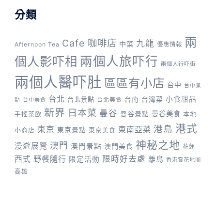
分類
兩
Cafe 咖啡店
九龍
中菜
Afternoon Tea
優惠情報
兩個人旅吓行
個人影吓相
兩個人行吓街
兩個人醫吓肚
區區有小店
台中
台中景
台北
台灣菜
小食甜品
台北景點
台南
台中美食
台北美食
點
新界
日本菜
曼谷
曼谷景點
曼谷美食
手搖茶飲
本地
港式
港島
東京
東南亞菜
東京景點
小商店
東京美食
神秘之地
澳門
漫遊展覽
澳門景點
澳門美食
花蓮
野餐隨行
限時好去處
西式
離島
限定活動
香港賞花地圖
高雄