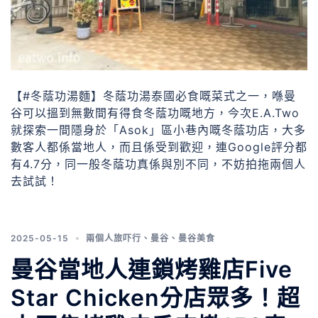
【#冬蔭功湯麵】冬蔭功湯泰國必食嘅菜式之一，喺曼
谷可以搵到無數間有得食冬蔭功嘅地方，今次E.A.Two
就探索一間隱身於「Asok」區小巷內嘅冬蔭功店，大多
數客人都係當地人，而且係受到歡迎，連Google評分都
有4.7分，同一般冬蔭功真係與別不同，不妨拍拖兩個人
去試試！
2025-05-15
兩個人旅吓行
、
曼谷
、
曼谷美食
曼谷當地人連鎖烤雞店Five
Star Chicken分店眾多！超