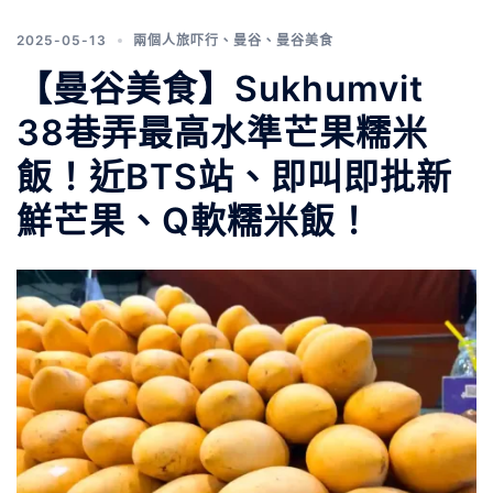
2025-05-13
兩個人旅吓行
、
曼谷
、
曼谷美食
【曼谷美食】Sukhumvit
38巷弄最高水準芒果糯米
飯！近BTS站、即叫即批新
鮮芒果、Q軟糯米飯！