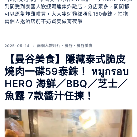
到間受到泰國人歡迎嘅連鎖炸雞店，分店眾多，間間都
可以原隻炸雞咁買，大大隻烤雞都唔使150泰銖，拍拖
兩個人返酒店前不妨買隻做宵夜啦！
2025-05-14
兩個人旅吓行
、
曼谷
、
曼谷美食
【曼谷美食】隱藏泰式脆皮
燒肉一碟59泰銖！ หมูกรอบ
HERO 海鮮／BBQ／芝士／
魚露 7款醬汁任揀！