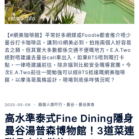
【#網美咖啡館】平常好多網媒或Foodie都會推介唔少
曼谷打卡咖啡店，講到IG網美必到，拍拖兩個人好容易
去之類，但其實大多數都係交通不便嘅地方。E.A.Two
絕對唔建議去曼谷call車出入，如果BTS唔到嘅打卡
點，一律唔建議前往，除非搵到比較安全嘅導賞團。今
次E.A.Two前往一間勉強可以經BTS抵達嘅網美咖啡
館，以摩洛哥風格設計，現場到底係咩情況呢？
2025-05-09
兩個人旅吓行
、
曼谷
、
曼谷美食
高水準泰式Fine Dining隱身
曼谷湯普森博物館！3道菜連