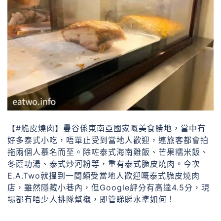
【#脆皮燒肉】曼谷係東南亞國家嘅美食勝地，當中有
好多泰式小吃，唔單止受到當地人歡迎，連旅客都會拍
拖兩個人慕名而至。除咗泰式海南雞飯、芒果糯米飯、
冬蔭功湯、泰式炒河粉等，重有泰式脆皮燒肉。今次
E.A.Two就搵到一間頗受當地人歡迎嘅泰式脆皮燒肉
店，雖然隱藏小巷內，但Google評分有高達4.5分，現
場都有唔少人排隊幫襯，即管睇睇水準如何！