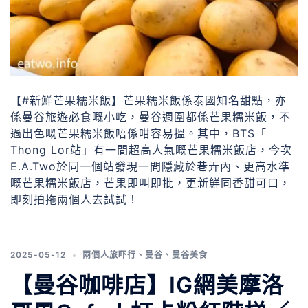
【#新鮮芒果糯米飯】芒果糯米飯係泰國知名甜點，亦
係曼谷旅遊必食嘅小吃，曼谷週圍都係芒果糯米飯，不
過出色嘅芒果糯米飯唔係咁容易搵。其中，BTS「
Thong Lor站」有一間超高人氣嘅芒果糯米飯店，今次
E.A.Two於同一個站發現一間隱藏於巷弄內、更高水準
嘅芒果糯米飯店，芒果即叫即批，更新鮮同香甜可口，
即刻拍拖兩個人去試試！
2025-05-12
兩個人旅吓行
、
曼谷
、
曼谷美食
【曼谷咖啡店】IG網美摩洛