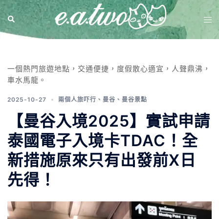
分類:
曼谷
一個熱門旅遊地點，交通便捷，度假散心適宜，人聲鼎沸，
車水馬龍。
2025-10-27
兩個人旅吓行
、
曼谷
、
曼谷景點
【曼谷入境2025】實試申請
泰國電子入境卡TDAC！全
新措施原來只有出發前X日
先得！