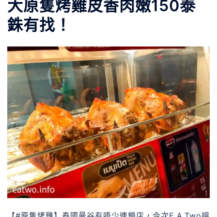
大原隻烤雞皮香肉嫩150泰
銖有找！
【#原隻烤雞】泰國曼谷有唔少連鎖店，今次E.A.Two搵