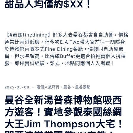
甜品人均僅約$XX！
【#泰國finedining】好多人去曼谷都會食自助餐，價格
通常比香港低廉，但今次E.A.Two帶大家前往一間隱身
於博物館內嘅泰式Fine Dining餐廳，價錢同自助餐無
異，但水準頗高，比傳統Buffet更適合拍拖兩個人撐檯
腳，即睇實試經驗、菜式、地點同兩個人入場費！
2025-05-08
兩個人旅吓行
、
曼谷
、
曼谷景點
曼谷全新湯普森博物館吸西
方遊客！實地參觀泰國絲綢
大王Jim Thompson大宅！