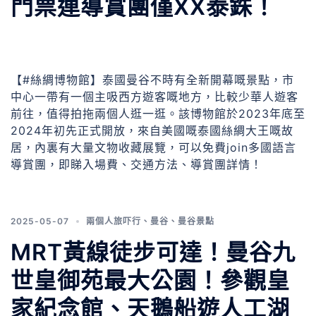
門票連導賞團僅XX泰銖！
【#絲綢博物館】泰國曼谷不時有全新開幕嘅景點，市
中心一帶有一個主吸西方遊客嘅地方，比較少華人遊客
前往，值得拍拖兩個人逛一逛。該博物館於2023年底至
2024年初先正式開放，來自美國嘅泰國絲綢大王嘅故
居，內裏有大量文物收藏展覽，可以免費join多國語言
導賞團，即睇入場費、交通方法、導賞團詳情！
2025-05-07
兩個人旅吓行
、
曼谷
、
曼谷景點
MRT黃線徒步可達！曼谷九
世皇御苑最大公園！參觀皇
家紀念館、天鵝船遊人工湖