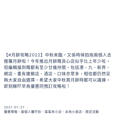
【#月餅攻略2022】中秋來臨，又係時候拍拖兩個人去
搜羅月餅啦！今年推出月餅嘅良心店似乎比上年少咗，
但編輯搵到嘅都有至少廿幾卅間，包括港、九、新界、
網店，重有連鎖店、酒店，口味亦眾多，相信都仍然足
夠大家自由選擇，希望大家中秋買月餅時都可以識揀，
即刻睇吓早鳥優惠同預訂攻略啦！
2021-07-27
優惠情報
、
兩個人醫吓肚
、
區區有小店
、
本地小商店
、
限定活動