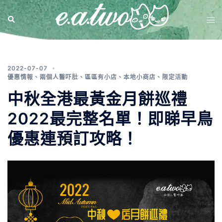
標籤:
月餅2021
2022-07-07
優惠情報
、
兩個人醫吓肚
、
區區有小店
、
本地小商店
、
限定活動
中秋全港最黃金月餅巡禮
2022最完整名單！即睇早鳥
優惠連預訂攻略！