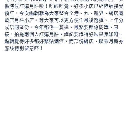
係時候訂購月餅啦！唔經唔覺，好多小店已經陸續接受
預訂，今次編輯就為大家整合全港、九、新界、網店嘅
黃店月餅小店，等大家可以更方便作最後選擇，上年分
成唔同區份，今年都係一篇過，最緊要都係簡單、直
接，拍拖兩個人訂購月餅，謹記要識得好味是良知呀，
編輯覺得好多都好緊貼潮流，而部份網店、聯乘月餅亦
應該特別留意吓！