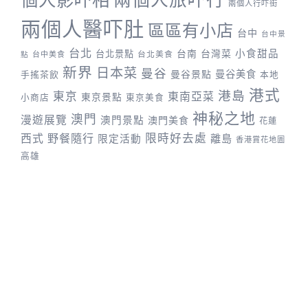
個人影吓相
兩個人行吓街
兩個人醫吓肚
區區有小店
台中
台中景
台北
台灣菜
小食甜品
台北景點
台南
台中美食
台北美食
點
新界
日本菜
曼谷
曼谷景點
曼谷美食
手搖茶飲
本地
港式
港島
東京
東南亞菜
東京景點
小商店
東京美食
神秘之地
澳門
漫遊展覽
澳門景點
澳門美食
花蓮
野餐隨行
限時好去處
西式
離島
限定活動
香港賞花地圖
高雄