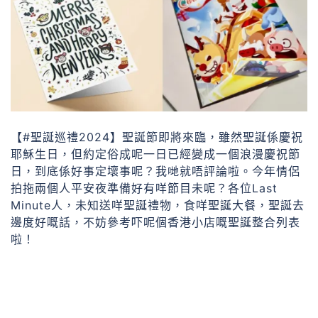
【#聖誕巡禮2024】聖誕節即將來臨，雖然聖誕係慶祝
耶穌生日，但約定俗成呢一日已經變成一個浪漫慶祝節
日，到底係好事定壞事呢？我哋就唔評論啦。今年情侶
拍拖兩個人平安夜準備好有咩節目未呢？各位Last
Minute人，未知送咩聖誕禮物，食咩聖誕大餐，聖誕去
邊度好嘅話，不妨參考吓呢個香港小店嘅聖誕整合列表
啦！