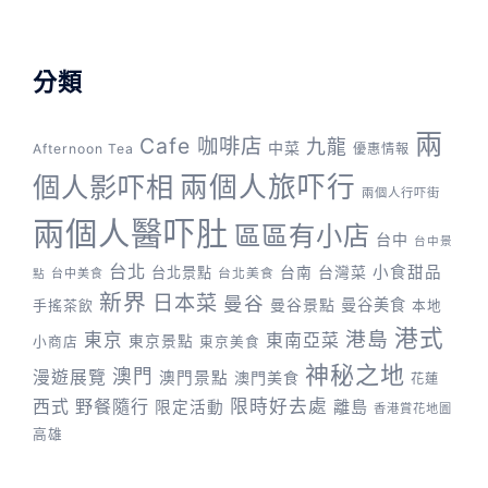
分類
兩
Cafe 咖啡店
九龍
中菜
Afternoon Tea
優惠情報
兩個人旅吓行
個人影吓相
兩個人行吓街
兩個人醫吓肚
區區有小店
台中
台中景
台北
台灣菜
小食甜品
台北景點
台南
台中美食
台北美食
點
新界
日本菜
曼谷
曼谷景點
曼谷美食
手搖茶飲
本地
港式
港島
東京
東南亞菜
東京景點
小商店
東京美食
神秘之地
澳門
漫遊展覽
澳門景點
澳門美食
花蓮
野餐隨行
限時好去處
西式
離島
限定活動
香港賞花地圖
高雄