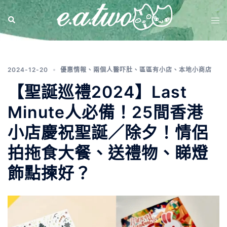
標籤:
聖誕禮物男生
2024-12-20
優惠情報
、
兩個人醫吓肚
、
區區有小店
、
本地小商店
【聖誕巡禮2024】Last
Minute人必備！25間香港
小店慶祝聖誕／除夕！情侶
拍拖食大餐、送禮物、睇燈
飾點揀好？