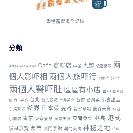
香港露營場全記錄
分類
兩
Cafe 咖啡店
九龍
中菜
Afternoon Tea
優惠情報
兩個人旅吓行
個人影吓相
兩個人行吓街
兩個人醫吓肚
區區有小店
台中
台中景
台北
台灣菜
小食甜品
台北景點
台南
台中美食
台北美食
點
新界
日本菜
曼谷
曼谷景點
曼谷美食
手搖茶飲
本地
港式
港島
東京
東南亞菜
東京景點
小商店
東京美食
神秘之地
澳門
漫遊展覽
澳門景點
澳門美食
花蓮