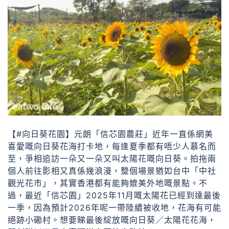
【#向日葵花園】元朗「信芯園農莊」近年一直係網美
喜愛嘅向日葵花海打卡地，每逢夏季都有唔少人慕名而
至，爭相追訪一朵又一朵又叫太陽花嘅向日葵。拍拖兩
個人前往影相又真係幾浪漫，整個場景猶如台中「中社
觀光花市」，其實香港都有能夠媲美外地嘅景點。不
過，最近「信芯園」2025年11月嘅太陽花已經到達最後
一季，因為預計2026年呢一帶陸續被收地，花海有可能
絕跡小磡村。想要睇最後綻放嘅向日葵／太陽花花海，