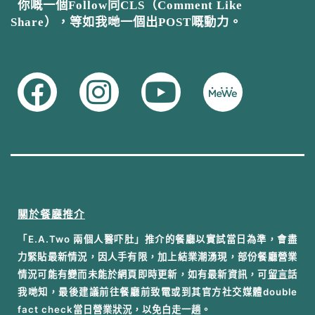
你嘅一個Follow同CLS（Comment Like
Share），等如我哋一個出POST嘅動力。
關於餐廳推介
「E.A.Two 兩個人醫吓肚」推介的餐廳以實試當日為準，會盡
力緊貼最新情況，因人手有限，加上結業潮湧現，部份餐廳營業
情況可能有變而未能於網頁即時更新，如有最新資訊，可
留言
話
我哋知，最後建議前往餐廳前致電或到其官方社交媒體double
fact check當日營業狀況，以免白走一趟。