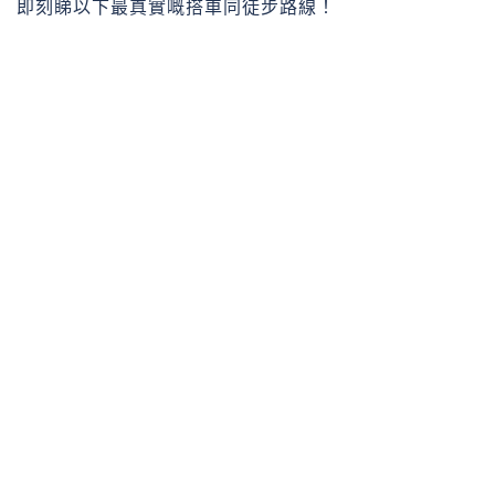
即刻睇以下最真實嘅搭車同徒步路線！