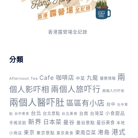
香港露營場全記錄
分類
兩
Cafe 咖啡店
九龍
中菜
Afternoon Tea
優惠情報
兩個人旅吓行
個人影吓相
兩個人行吓街
兩個人醫吓肚
區區有小店
台中
台中景
台北
台灣菜
小食甜品
台北景點
台南
台中美食
台北美食
點
新界
日本菜
曼谷
曼谷景點
曼谷美食
手搖茶飲
本地
港式
港島
東京
東南亞菜
東京景點
小商店
東京美食