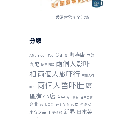
香港露營場全記錄
分類
Cafe 咖啡店
中菜
Afternoon Tea
兩個人影吓
九龍
優惠情報
兩個人旅吓行
相
兩個人行
兩個人醫吓肚
區
吓街
區有小店
台中
台中美食
台中景點
台北
台灣菜
台北景點
台南
台北美食
新界
日本菜
小食甜品
手搖茶飲