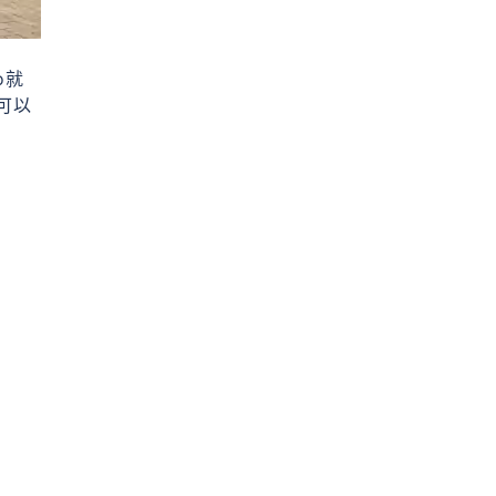
o就
可以