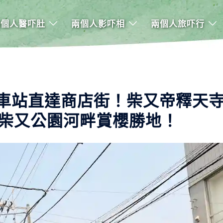
兩個人醫吓肚
兩個人影吓相
兩個人旅吓行
車站直達商店街！柴又帝釋天
御守！柴又公園河畔賞櫻勝地！