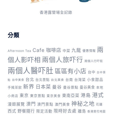
香港露營場全記錄
分類
兩
Cafe 咖啡店
九龍
中菜
Afternoon Tea
優惠情報
兩個人旅吓行
個人影吓相
兩個人行吓街
兩個人醫吓肚
區區有小店
台中
台中景
台北
台灣菜
小食甜品
台北景點
台南
台中美食
台北美食
點
新界
日本菜
曼谷
曼谷景點
曼谷美食
手搖茶飲
本地
港式
港島
東京
東南亞菜
東京景點
小商店
東京美食
神秘之地
澳門
漫遊展覽
澳門景點
澳門美食
花蓮
野餐隨行
限時好去處
西式
離島
限定活動
香港賞花地圖