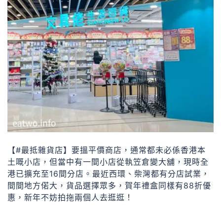
【#最抵雜貨店】要搵平價商店，通常都未必係香港本
土嘅小店，但當中有一間小店從執笠倉變大舖，現時全
港已擴充至16間分店。最近西環、柴灣都有分店試業，
間間地方偌大，貨品選擇眾多，賀年禮盒同樣有88折優
惠，新年不妨拍拖兩個人去逛逛！