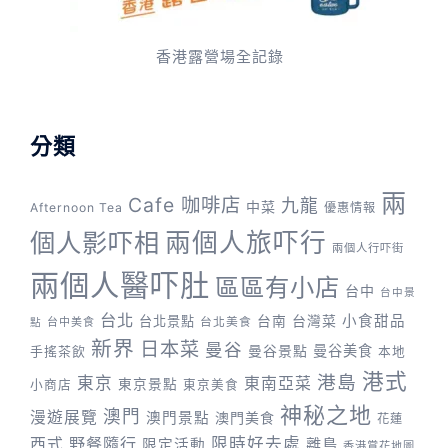
香港露營場全記錄
分類
兩
Cafe 咖啡店
九龍
中菜
Afternoon Tea
優惠情報
兩個人旅吓行
個人影吓相
兩個人行吓街
兩個人醫吓肚
區區有小店
台中
台中景
台北
台灣菜
小食甜品
台北景點
台南
台中美食
台北美食
點
新界
日本菜
曼谷
曼谷景點
曼谷美食
手搖茶飲
本地
港式
港島
東京
東南亞菜
東京景點
小商店
東京美食
神秘之地
澳門
漫遊展覽
澳門景點
澳門美食
花蓮
野餐隨行
限時好去處
西式
離島
限定活動
香港賞花地圖