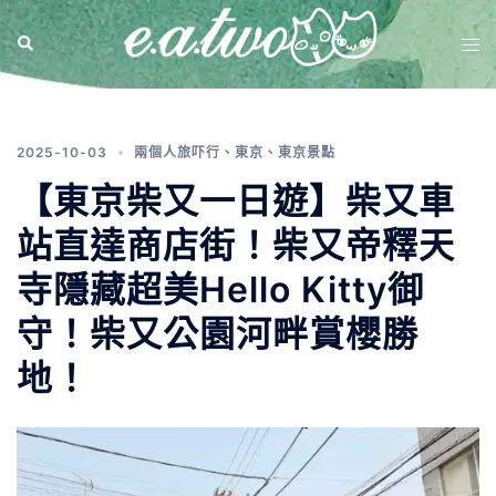
標籤:
柴又帝釋天烏龍派出所
2025-10-03
兩個人旅吓行
、
東京
、
東京景點
【東京柴又一日遊】柴又車
站直達商店街！柴又帝釋天
寺隱藏超美Hello Kitty御
守！柴又公園河畔賞櫻勝
地！