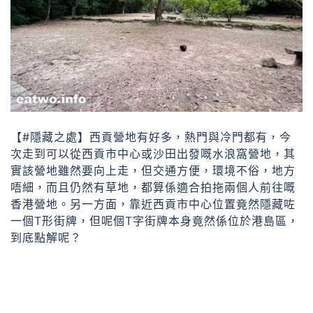
【#隱藏之處】西貢營地有好多，熱門與冷門都有，今
次走到可以從西貢市中心或沙田出發嘅水浪窩營地，其
實該營地雖然要向上走，但交通方便，環境不俗，地方
唔細，而且仍然有草地，都算係適合拍拖兩個人前往嘅
香港營地。另一方面，靠近西貢市中心位置竟然隱藏咗
一個T形街牌，但呢個T字街牌本身竟然係位於港島區，
到底點解呢？