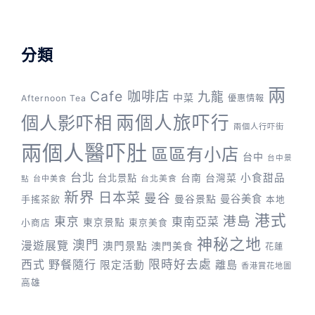
分類
兩
Cafe 咖啡店
九龍
中菜
Afternoon Tea
優惠情報
兩個人旅吓行
個人影吓相
兩個人行吓街
兩個人醫吓肚
區區有小店
台中
台中景
台北
台灣菜
小食甜品
台北景點
台南
台中美食
台北美食
點
新界
日本菜
曼谷
曼谷景點
曼谷美食
手搖茶飲
本地
港式
港島
東京
東南亞菜
東京景點
小商店
東京美食
神秘之地
澳門
漫遊展覽
澳門景點
澳門美食
花蓮
野餐隨行
限時好去處
西式
離島
限定活動
香港賞花地圖
高雄