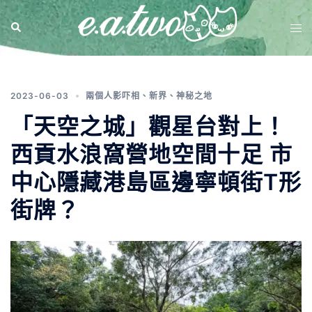
標籤:
港島街牌
2023-06-03
兩個人影吓相
、
新界
、
神秘之地
「天空之城」觀星台對上！
西貢水浪窩營地空間十足 市
中心隱藏港島區邊寧頓街T形
街牌？