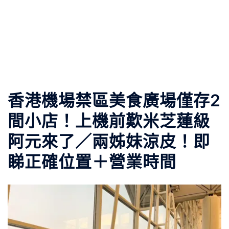
香港機場禁區美食廣場僅存2
間小店！上機前歎米芝蓮級
阿元來了／兩姊妹涼皮！即
睇正確位置＋營業時間