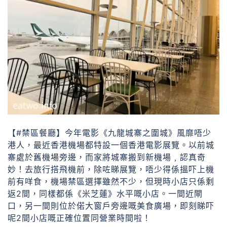
【#禁區餐廳】今年電影《九龍城寨之圍城》風靡唔少
港人，最近香港機場都特設一個香港電影展覽。以前城
寨處於舊機場旁邊，而家將城寨搬到新機場﹐認真奇
妙！去旅行搭飛機前，除咗睇展覽，唔少得係搵吓上機
前有咩食，機場禁區選擇雖然不少，但現時小店只係剩
返2間，同樣都係《米芝蓮》水平嘅小店。一間近閘
口，另一間則位於偌大窗戶旁邊嘅美食廣場，即刻睇吓
呢2間小店嘅正確位置同營業時間啦！