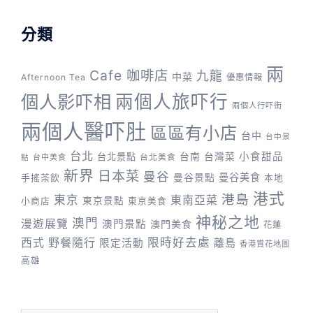
分類
兩
Cafe 咖啡店
九龍
中菜
Afternoon Tea
優惠情報
兩個人旅吓行
個人影吓相
兩個人行吓街
兩個人醫吓肚
區區有小店
台中
台中景
台北
台灣菜
小食甜品
台北景點
台南
台中美食
台北美食
點
新界
日本菜
曼谷
曼谷景點
曼谷美食
手搖茶飲
本地
港式
港島
東京
東南亞菜
東京景點
小商店
東京美食
神秘之地
澳門
漫遊展覽
澳門景點
澳門美食
花蓮
野餐隨行
限時好去處
西式
離島
限定活動
香港賞花地圖
高雄