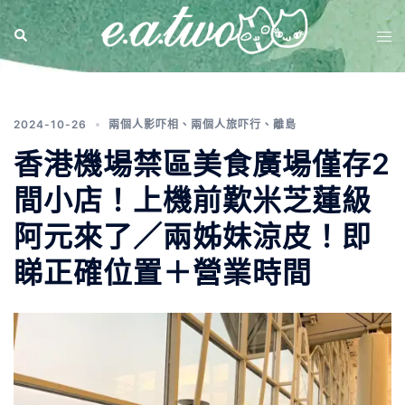
標籤:
香港機場最新消息
2024-10-26
兩個人影吓相
、
兩個人旅吓行
、
離島
香港機場禁區美食廣場僅存2
間小店！上機前歎米芝蓮級
阿元來了／兩姊妹涼皮！即
睇正確位置＋營業時間