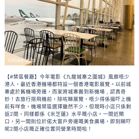
【#禁區餐廳】今年電影《九龍城寨之圍城》風靡唔少
港人，最近香港機場都特設一個香港電影展覽。以前城
寨處於舊機場旁邊，而家將城寨搬到新機場﹐認真奇
妙！去旅行搭飛機前，除咗睇展覽，唔少得係搵吓上機
前有咩食，機場禁區選擇雖然不少，但現時小店只係剩
返2間，同樣都係《米芝蓮》水平嘅小店。一間近閘
口，另一間則位於偌大窗戶旁邊嘅美食廣場，即刻睇吓
呢2間小店嘅正確位置同營業時間啦！