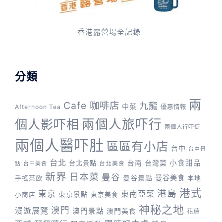
香港露營場全記錄
分類
兩
Cafe 咖啡店
九龍
中菜
Afternoon Tea
優惠情報
兩個人旅吓行
個人影吓相
兩個人行吓街
兩個人醫吓肚
區區有小店
台中
台中景
台北
台灣菜
小食甜品
台北景點
台南
台中美食
台北美食
點
新界
日本菜
曼谷
曼谷景點
曼谷美食
手搖茶飲
本地
港式
港島
東京
東南亞菜
東京景點
小商店
東京美食
神秘之地
澳門
漫遊展覽
澳門景點
澳門美食
花蓮