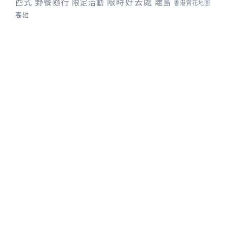
野餐隨行
限時好去處
西式
離島
限定活動
香港賞花地圖
高雄