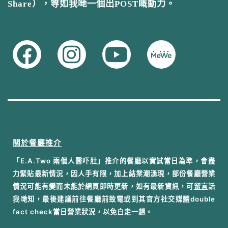
Share），等如我哋一個出POST嘅動力。
關於餐廳推介
「E.A.Two 兩個人醫吓肚」推介的餐廳以實試當日為準，會盡
力緊貼最新情況，因人手有限，加上結業潮湧現，部份餐廳營業
情況可能有變而未能於網頁即時更新，如有最新資訊，可
留言
話
我哋知，最後建議前往餐廳前致電或到其官方社交媒體double
fact check當日營業狀況，以免白走一趟。