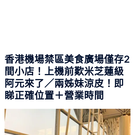
香港機場禁區美食廣場僅存2
間小店！上機前歎米芝蓮級
阿元來了／兩姊妹涼皮！即
睇正確位置＋營業時間