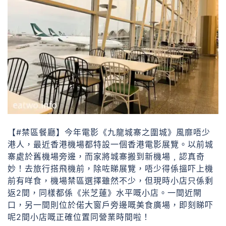
【#禁區餐廳】今年電影《九龍城寨之圍城》風靡唔少
港人，最近香港機場都特設一個香港電影展覽。以前城
寨處於舊機場旁邊，而家將城寨搬到新機場﹐認真奇
妙！去旅行搭飛機前，除咗睇展覽，唔少得係搵吓上機
前有咩食，機場禁區選擇雖然不少，但現時小店只係剩
返2間，同樣都係《米芝蓮》水平嘅小店。一間近閘
口，另一間則位於偌大窗戶旁邊嘅美食廣場，即刻睇吓
呢2間小店嘅正確位置同營業時間啦！