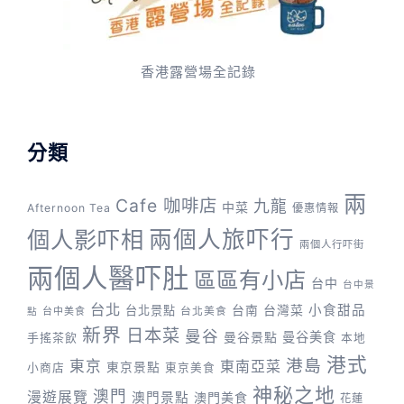
香港露營場全記錄
分類
兩
Cafe 咖啡店
九龍
中菜
Afternoon Tea
優惠情報
兩個人旅吓行
個人影吓相
兩個人行吓街
兩個人醫吓肚
區區有小店
台中
台中景
台北
台灣菜
小食甜品
台北景點
台南
台中美食
台北美食
點
新界
日本菜
曼谷
曼谷景點
曼谷美食
手搖茶飲
本地
港式
港島
東京
東南亞菜
東京景點
小商店
東京美食
神秘之地
澳門
漫遊展覽
澳門景點
澳門美食
花蓮