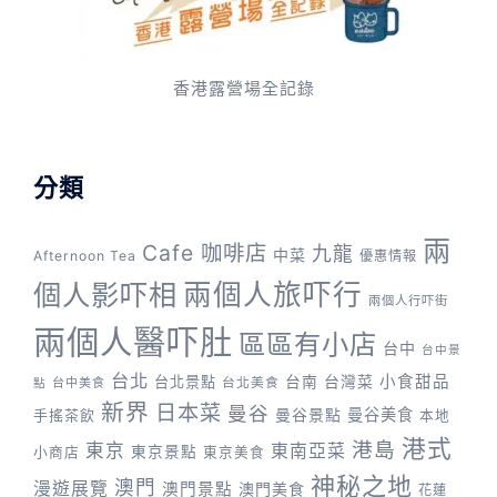
香港露營場全記錄
分類
兩
Cafe 咖啡店
九龍
中菜
Afternoon Tea
優惠情報
兩個人旅吓行
個人影吓相
兩個人行吓街
兩個人醫吓肚
區區有小店
台中
台中景
台北
台灣菜
小食甜品
台北景點
台南
台中美食
台北美食
點
新界
日本菜
曼谷
曼谷景點
曼谷美食
手搖茶飲
本地
港式
港島
東京
東南亞菜
東京景點
小商店
東京美食
神秘之地
澳門
漫遊展覽
澳門景點
澳門美食
花蓮