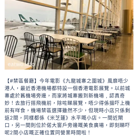
【#禁區餐廳】今年電影《九龍城寨之圍城》風靡唔少
港人，最近香港機場都特設一個香港電影展覽。以前城
寨處於舊機場旁邊，而家將城寨搬到新機場﹐認真奇
妙！去旅行搭飛機前，除咗睇展覽，唔少得係搵吓上機
前有咩食，機場禁區選擇雖然不少，但現時小店只係剩
返2間，同樣都係《米芝蓮》水平嘅小店。一間近閘
口，另一間則位於偌大窗戶旁邊嘅美食廣場，即刻睇吓
呢2間小店嘅正確位置同營業時間啦！