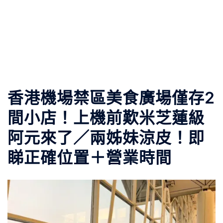
香港機場禁區美食廣場僅存2
間小店！上機前歎米芝蓮級
阿元來了／兩姊妹涼皮！即
睇正確位置＋營業時間