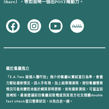
Share），等如我哋一個出POST嘅動力。
關於餐廳推介
「E.A.Two 兩個人醫吓肚」推介的餐廳以實試當日為準，會盡
力緊貼最新情況，因人手有限，加上結業潮湧現，部份餐廳營業
情況可能有變而未能於網頁即時更新，如有最新資訊，可
留言
話
我哋知，最後建議前往餐廳前致電或到其官方社交媒體double
fact check當日營業狀況，以免白走一趟。