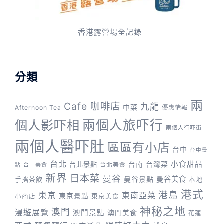
香港露營場全記錄
分類
兩
Cafe 咖啡店
九龍
中菜
Afternoon Tea
優惠情報
兩個人旅吓行
個人影吓相
兩個人行吓街
兩個人醫吓肚
區區有小店
台中
台中景
台北
台灣菜
小食甜品
台北景點
台南
台中美食
台北美食
點
新界
日本菜
曼谷
曼谷景點
曼谷美食
手搖茶飲
本地
港式
港島
東京
東南亞菜
東京景點
小商店
東京美食
神秘之地
澳門
漫遊展覽
澳門景點
澳門美食
花蓮