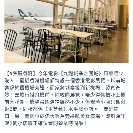
【#禁區餐廳】今年電影《九龍城寨之圍城》風靡唔少
港人，最近香港機場都特設一個香港電影展覽。以前城
寨處於舊機場旁邊，而家將城寨搬到新機場﹐認真奇
妙！去旅行搭飛機前，除咗睇展覽，唔少得係搵吓上機
前有咩食，機場禁區選擇雖然不少，但現時小店只係剩
返2間，同樣都係《米芝蓮》水平嘅小店。一間近閘
口，另一間則位於偌大窗戶旁邊嘅美食廣場，即刻睇吓
呢2間小店嘅正確位置同營業時間啦！