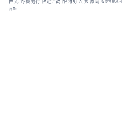
野餐隨行
限時好去處
西式
離島
限定活動
香港賞花地圖
高雄