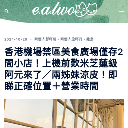
標籤:
香港機場食店
2024-10-26
兩個人影吓相
、
兩個人旅吓行
、
離島
香港機場禁區美食廣場僅存2
間小店！上機前歎米芝蓮級
阿元來了／兩姊妹涼皮！即
睇正確位置＋營業時間