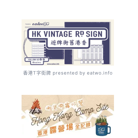
香港T字街牌 presented by eatwo.info