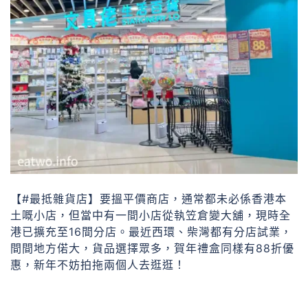
【#最抵雜貨店】要搵平價商店，通常都未必係香港本
土嘅小店，但當中有一間小店從執笠倉變大舖，現時全
港已擴充至16間分店。最近西環、柴灣都有分店試業，
間間地方偌大，貨品選擇眾多，賀年禮盒同樣有88折優
惠，新年不妨拍拖兩個人去逛逛！