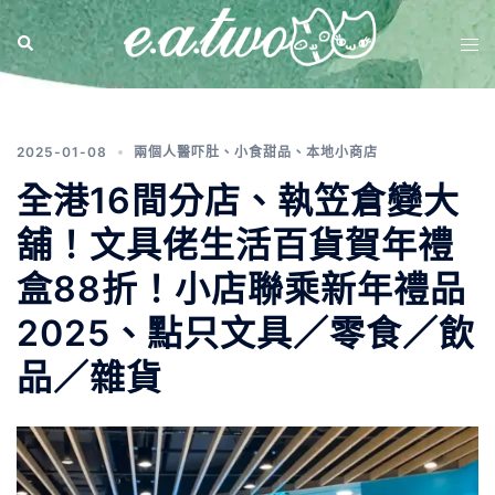
標籤:
香港零食店
2025-01-08
兩個人醫吓肚
、
小食甜品
、
本地小商店
全港16間分店、執笠倉變大
舖！文具佬生活百貨賀年禮
盒88折！小店聯乘新年禮品
2025、點只文具／零食／飲
品／雜貨