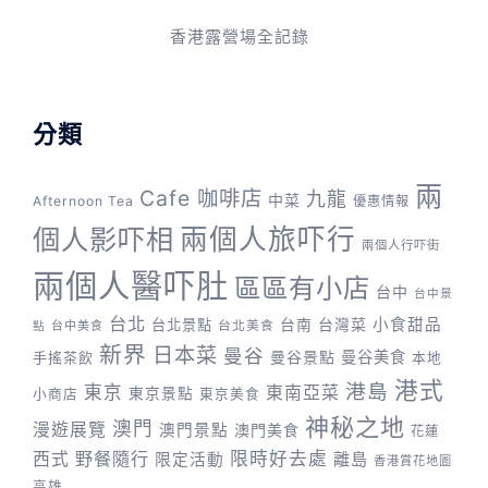
香港露營場全記錄
分類
兩
Cafe 咖啡店
九龍
中菜
Afternoon Tea
優惠情報
兩個人旅吓行
個人影吓相
兩個人行吓街
兩個人醫吓肚
區區有小店
台中
台中景
台北
台灣菜
小食甜品
台北景點
台南
台中美食
台北美食
點
新界
日本菜
曼谷
曼谷景點
曼谷美食
手搖茶飲
本地
港式
港島
東京
東南亞菜
東京景點
小商店
東京美食
神秘之地
澳門
漫遊展覽
澳門景點
澳門美食
花蓮
野餐隨行
限時好去處
西式
離島
限定活動
香港賞花地圖
高雄