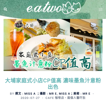
大埔家庭式小店CP值高 濃味墨魚汁意粉
出色
BY
撰文﹕MISS A ；攝影﹕MR E, MISS A；美術﹕MR E
2020-07-27
CAFE 咖啡店
、
兩個人醫吓肚