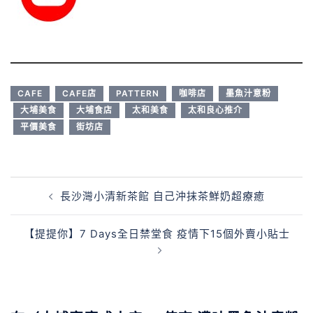
CAFE
CAFE店
PATTERN
咖啡店
墨魚汁意粉
大埔美食
大埔食店
太和美食
太和良心推介
平價美食
街坊店
長沙灣小清新茶館 自己沖抹茶鮮奶超療癒
【提提你】7 Days全日禁堂食 疫情下15個外賣小貼士