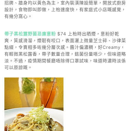
招牌、牆身均以黃色為主，室內裝潢陳設簡單，開放式廚房
設計，食物即叫即做，上枱速度快，有家庭式小店嘅感覺，
有幾分窩心。
帶子黑松露野菌忌廉意粉
$74 上枱時出晒煙，意粉好乾
爽，質感滑溜，煙韌有咬口，表面灑上微量芝士碎、沙律菜
點綴，令賣相多咗幾分層次感。醬汁偏濃稠，好Creamy，
有輕微黑松露香，帶子數量合理，菇菌份量唔少，但味道略
淡。不過，疫情期間餐廳唔除得口罩試味，味道時濃時淡係
可以原諒嘅。