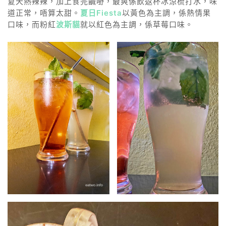
夏天熱辣辣，加上食完鹹嘢，最爽係飲返杯冰涼梳打水，味
道正常，唔算太甜。
夏日Fiesta
以黃色為主調，係熱情果
口味，而粉紅
波斯貓
就以紅色為主調，係草莓口味。