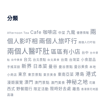
分類
兩
Cafe 咖啡店
九龍
中菜
Afternoon Tea
優惠情報
兩個人旅吓行
個人影吓相
兩個人行吓街
兩個人醫吓肚
區區有小店
台中
台中景
台北
台灣菜
小食甜品
台北景點
台南
台中美食
台北美食
點
新界
日本菜
曼谷
曼谷景點
曼谷美食
手搖茶飲
本地
港式
港島
東京
東南亞菜
東京景點
小商店
東京美食
神秘之地
澳門
漫遊展覽
澳門景點
澳門美食
花蓮
野餐隨行
限時好去處
西式
離島
限定活動
香港賞花地圖
高雄