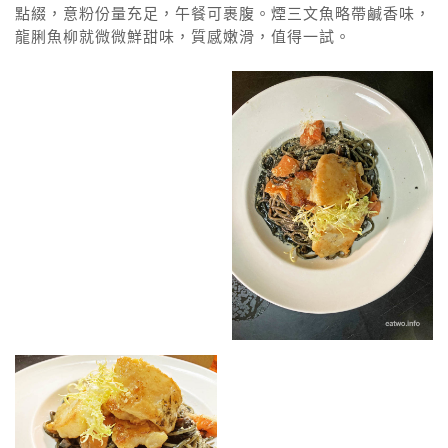
點綴，意粉份量充足，午餐可裹腹。煙三文魚略帶鹹香味，
龍脷魚柳就微微鮮甜味，質感嫩滑，值得一試。