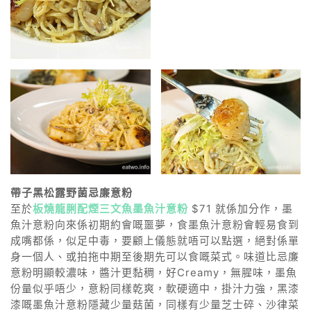
帶子黑松露野菌忌廉意粉
至於
板燒龍脷配煙三文魚墨魚汁意粉
$71 就係加分作，墨
魚汁意粉向來係初期約會嘅噩夢，食墨魚汁意粉會輕易食到
成嘴都係，似足中毒，要顧上儀態就唔可以點選，絕對係單
身一個人、或拍拖中期至後期先可以食嘅菜式。味道比忌廉
意粉明顯較濃味，醬汁更黏稠，好Creamy，無腥味，墨魚
份量似乎唔少，意粉同樣乾爽，軟硬適中，掛汁力強，黑漆
漆嘅墨魚汁意粉隱藏少量菇菌，同樣有少量芝士碎、沙律菜