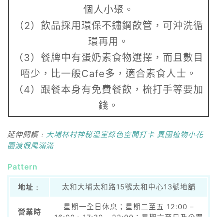
個人小聚。
（2）飲品採用環保不鏽鋼飲管，可沖洗循
環再用。
（3）餐牌中有蛋奶素食物選擇，而且數目
唔少，比一般Cafe多，適合素食人士。
（4）跟餐本身有免費餐飲，梳打手等要加
錢。
延伸閱讀﹕
大埔林村神秘溫室綠色空間打卡 異國植物小花
園渡假風滿滿
Pattern
太和大埔太和路15號太和中心13號地舖
地址﹕
星期一全日休息；星期二至五 12:00 –
營業時