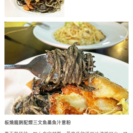
板燒龍脷配煙三文魚墨魚汁意粉