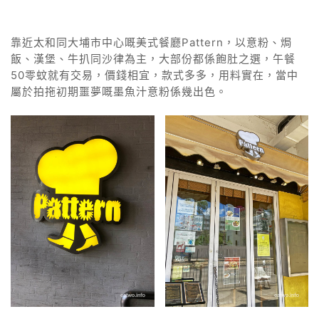
靠近太和同大埔市中心嘅美式餐廳Pattern，以意粉、焗
飯、漢堡、牛扒同沙律為主，大部份都係飽肚之選，午餐
50零蚊就有交易，價錢相宜，款式多多，用料實在，當中
屬於拍拖初期噩夢嘅墨魚汁意粉係幾出色。