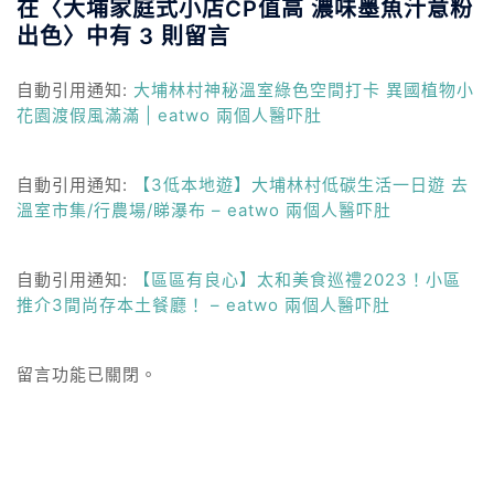
在〈
大埔家庭式小店CP值高 濃味墨魚汁意粉
出色
〉中有 3 則留言
自動引用通知:
大埔林村神秘溫室綠色空間打卡 異國植物小
花園渡假風滿滿 | eatwo 兩個人醫吓肚
自動引用通知:
【3低本地遊】大埔林村低碳生活一日遊 去
溫室市集/行農場/睇瀑布 – eatwo 兩個人醫吓肚
自動引用通知:
【區區有良心】太和美食巡禮2023！小區
推介3間尚存本土餐廳！ – eatwo 兩個人醫吓肚
留言功能已關閉。