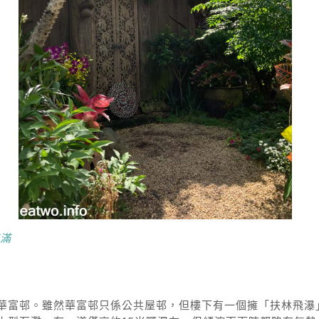
滿滿
華富邨。雖然華富邨只係公共屋邨，但樓下有一個擁「扶林飛瀑