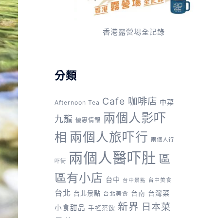
香港露營場全記錄
分類
Cafe 咖啡店
中菜
Afternoon Tea
兩個人影吓
九龍
優惠情報
兩個人旅吓行
相
兩個人行
兩個人醫吓肚
區
吓街
區有小店
台中
台中美食
台中景點
台北
台灣菜
台北景點
台南
台北美食
新界
日本菜
小食甜品
手搖茶飲