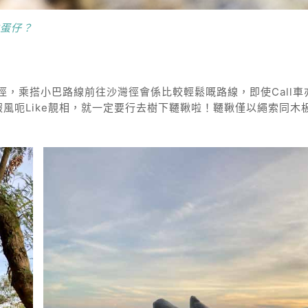
雞蛋仔？
，乘搭小巴路線前往沙灣徑會係比較輕鬆嘅路線，即使Call車
假風呃Like靚相，就一定要行去樹下韆鞦啦！韆鞦僅以繩索同木