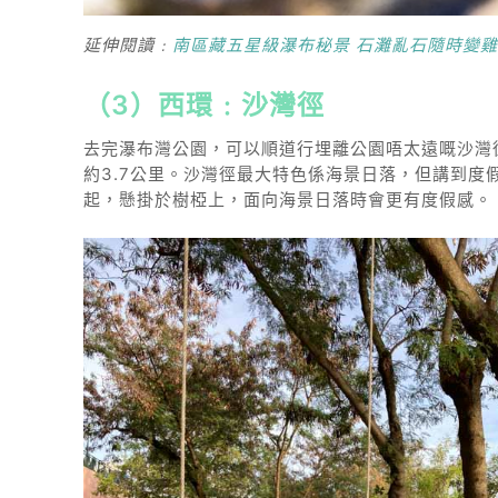
延伸閱讀﹕
南區藏五星級瀑布秘景 石灘亂石隨時變
（3）西環﹕沙灣徑
去完瀑布灣公園，可以順道行埋離公園唔太遠嘅沙灣徑
約3.7公里。沙灣徑最大特色係海景日落，但講到度
起，懸掛於樹椏上，面向海景日落時會更有度假感。