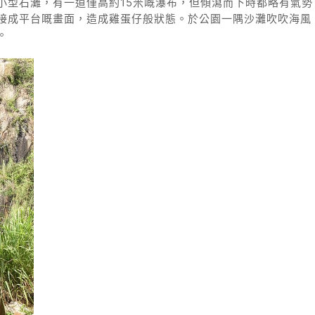
小型石灘，有一道僅高約15米嘅瀑布，但傾瀉而下時都略有氣勢
接成平台嘅畫面，造成雞蛋仔般狀態。於公園一隅沙灘吹吹海風
。