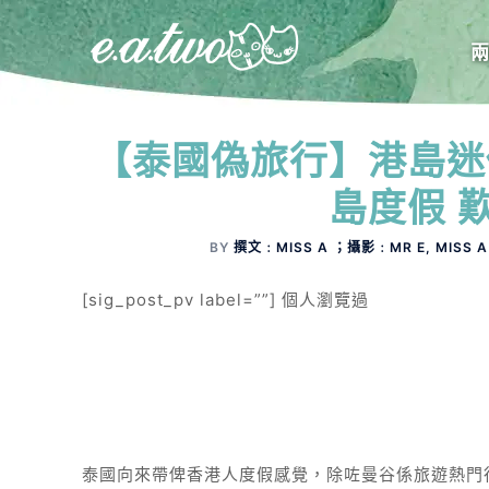
【泰國偽旅行】港島迷
島度假 
BY
撰文﹕MISS A ；攝影﹕MR E, MISS 
[sig_post_pv label=””] 個人瀏覽過
泰國向來帶俾香港人度假感覺，除咗曼谷係旅遊熱門