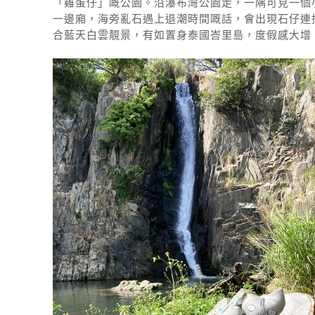
「雞蛋仔」嘅公園。沿瀑布灣公園走，一隅可見一個
一邊廂，海旁亂石遇上退潮時間嘅話，會出現石仔連
合藍天白雲靚景，有如置身泰國峇里島，度假感大增