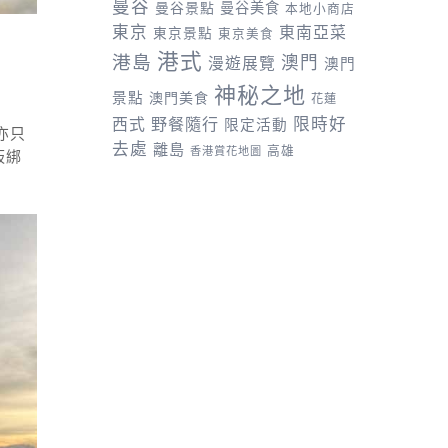
曼谷
曼谷景點
曼谷美食
本地小商店
東京
東南亞菜
東京景點
東京美食
港式
港島
澳門
漫遊展覽
澳門
神秘之地
景點
澳門美食
花蓮
野餐隨行
限時好
西式
限定活動
亦只
去處
離島
高雄
香港賞花地圖
板綁