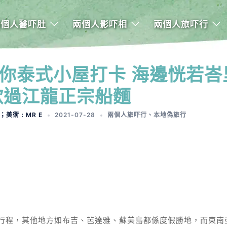
兩個人醫吓肚
兩個人影吓相
兩個人旅吓行
你泰式小屋打卡 海邊恍若峇
歎過江龍正宗船麵
A；美術﹕MR E
2021-07-28
兩個人旅吓行
、
本地偽旅行
行程，其他地方如布吉、芭達雅、蘇美島都係度假勝地，而東南