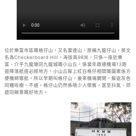
位於樂富市區嘅格仔山，又名雷達山，原稱九龍仔山，英文
名為Checkerboard Hill，海拔高98米，只係一座近樂
富、介乎九龍塘同九龍城嘅小山丘，係當年啟德機場13跑
道降落航道必經地方，小山丘髹上紅白格仔相間嘅圖案係方
便機師導航，所以早期叫格仔山，後來機場關閉，髹返灰色
同種咗樹。不過，格仔山仍然係唔少人懷舊，甚至抖氣、郊
遊同睇景嘅好地方。