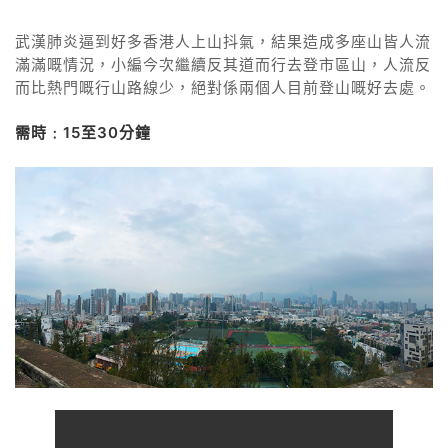
武漢肺炎逼到好多香港人上山抖氣，結果造成多座山皆人流
滿滿嘅情況，小編今次繼續反其道而行去登市區山，人流反
而比熱門嘅行山路線少，絕對係兩個人目前登山嘅好去處。
需時﹕15至30分鐘