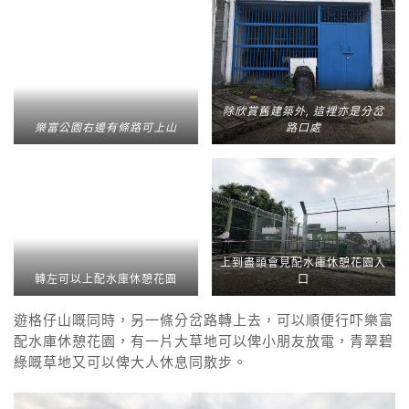
除欣賞舊建築外, 這裡亦是分岔
樂富公園右邊有條路可上山
路口處
上到盡頭會見配水庫休憩花園入
轉左可以上配水庫休憩花園
口
遊格仔山嘅同時，另一條分岔路轉上去，可以順便行吓樂富
配水庫休憩花園，有一片大草地可以俾小朋友放電，青翠碧
綠嘅草地又可以俾大人休息同散步。