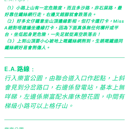
回
公
（1）小路上山有一定危險度，而且多沙路，非石屎路，最
到
園
配
亦
好靠住鐵絲網行走，右邊叉錯腳就會跌落去。
水
是
（2）好多女仔鍾意坐山頂邊緣影相，但打卡還打卡，Miss
庫
樂
A絕對唔建議坐邊緣打卡，因為下面真係無任何欄杆或平
公
富
園
公
台，坐低起身更危險，一失足就從高空跌落去！
入
園
（3）上到山頂要小心被地上嘅鐵絲網𠝹到，生銹嘅鐵通同
口
入
鐵絲網好易會𠝹傷人。
附
口
近，
之
有
一
條
，
E.A.路線﹕
小
經
路
過
行入樂富公園，由聯合道入口作起點，上斜
直
泳
落
池
會見到分岔路口，右邊係發電站，基本上無
九
沿
咩睇，左邊係樂富配水庫休憩花園，中間有
龍
路
仔
直
梯級小路可以上格仔山。
公
上
園
便
可