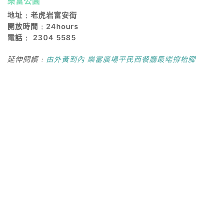
樂富公園
地址﹕老虎岩富安街
開放時間﹕24hours
電話﹕ 2304 5585
延伸閱讀﹕
由外黃到內 樂富廣場平民西餐廳最啱撐枱腳