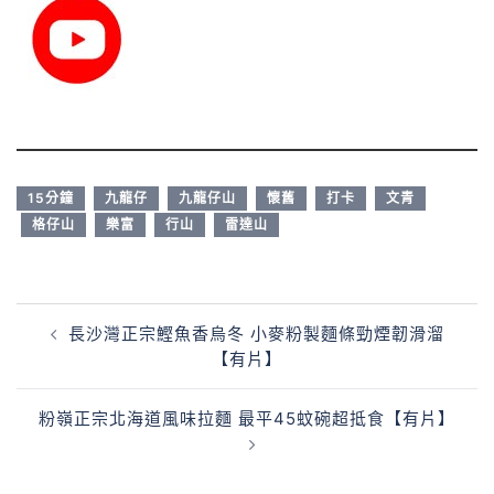
15分鐘
九龍仔
九龍仔山
懷舊
打卡
文青
格仔山
樂富
行山
雷達山
長沙灣正宗鰹魚香烏冬 小麥粉製麵條勁煙韌滑溜
【有片】
粉嶺正宗北海道風味拉麵 最平45蚊碗超抵食【有片】