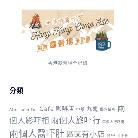
香港露營場全記錄
分類
兩
Cafe 咖啡店
九龍
中菜
Afternoon Tea
優惠情報
兩個人旅吓行
個人影吓相
兩個人行吓街
兩個人醫吓肚
區區有小店
台中
台中景