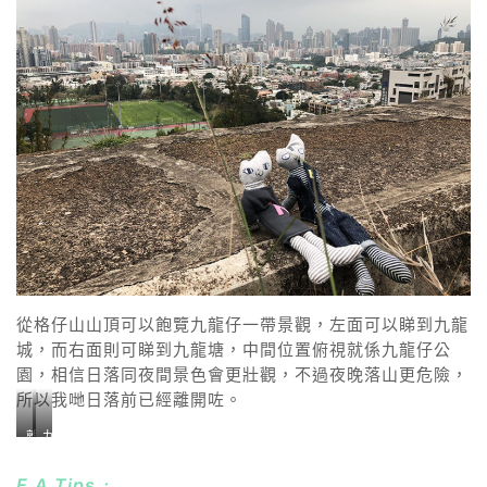
從格仔山山頂可以飽覽九龍仔一帶景觀，左面可以睇到九龍
城，而右面則可睇到九龍塘，中間位置俯視就係九龍仔公
園，相信日落同夜間景色會更壯觀，不過夜晚落山更危險，
所以我哋日落前已經離開咗。
離
九
開
龍
可
仔
E.A.Tips﹕