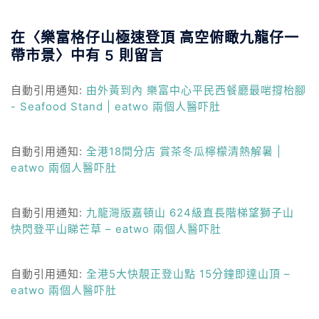
在〈
樂富格仔山極速登頂 高空俯瞰九龍仔一
帶市景
〉中有 5 則留言
自動引用通知:
由外黃到內 樂富中心平民西餐廳最啱撐枱腳
- Seafood Stand | eatwo 兩個人醫吓肚
自動引用通知:
全港18間分店 賞茶冬瓜檸檬清熱解暑 |
eatwo 兩個人醫吓肚
自動引用通知:
九龍灣版嘉頓山 624級直長階梯望獅子山
快閃登平山睇芒草 – eatwo 兩個人醫吓肚
自動引用通知:
全港5大快靚正登山點 15分鐘即達山頂 –
eatwo 兩個人醫吓肚