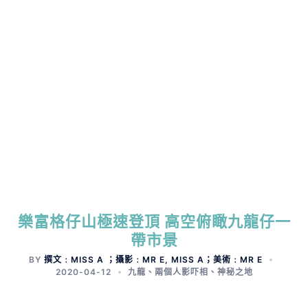
樂富格仔山極速登頂 高空俯瞰九龍仔一
帶市景
BY
撰文﹕MISS A ；攝影﹕MR E, MISS A；美術﹕MR E
2020-04-12
九龍
、
兩個人影吓相
、
神秘之地