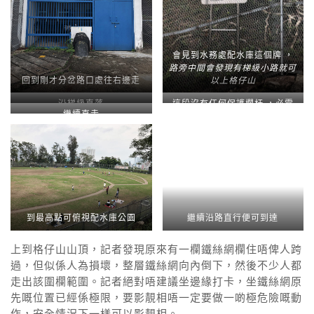
會見到水務處配水庫這個牌 ，
路旁中間會發現有梯級小路就可
回到剛才分岔路口處往右邊走
以上格仔山
沿梯級直落
這段沒有任何保護欄杆 ，必需
繼續直走
加倍小心
到最高點可俯視配水庫公園
繼續沿路直行便可到達
上到格仔山山頂，記者發現原來有一欄鐵絲網欄住唔俾人跨
過，但似係人為損壞，整層鐵絲網向內倒下，然後不少人都
走出該圍欄範圍。記者絕對唔建議坐邊緣打卡，坐鐵絲網原
先嘅位置已經係極限，要影靚相唔一定要做一啲極危險嘅動
作，安全情況下一樣可以影靚相。