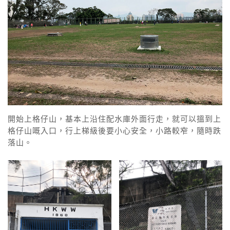
開始上格仔山，基本上沿住配水庫外面行走，就可以搵到上
格仔山嘅入口，行上梯級後要小心安全，小路較窄，隨時跌
落山。