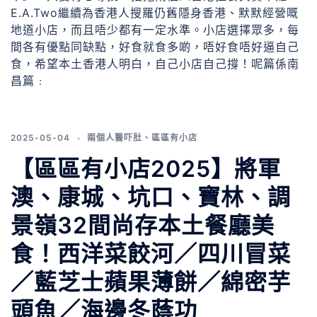
E.A.Two繼續為香港人搜羅仍舊隱身香港、默默經營嘅
地道小店，而且唔少都有一定水準。小店選擇眾多，每
間各有優點同缺點，好食就食多啲，唔好食唔好逼自己
食，希望本土香港人明白，自己小店自己撐！呢篇係南
昌篇﹕
2025-05-04
兩個人醫吓肚
、
區區有小店
【區區有小店2025】將軍
澳、康城、坑口、寶林、調
景嶺32間尚存本土餐廳美
食！西洋菜餃河／四川冒菜
／藍芝士蘋果薄餅／綿密芋
頭魚／海邊冬蔭功