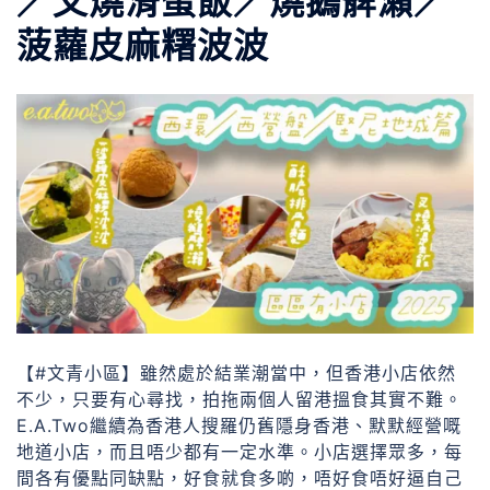
／叉燒滑蛋飯／燒鵝髀瀨／
菠蘿皮麻糬波波
【#文青小區】雖然處於結業潮當中，但香港小店依然
不少，只要有心尋找，拍拖兩個人留港搵食其實不難。
E.A.Two繼續為香港人搜羅仍舊隱身香港、默默經營嘅
地道小店，而且唔少都有一定水準。小店選擇眾多，每
間各有優點同缺點，好食就食多啲，唔好食唔好逼自己