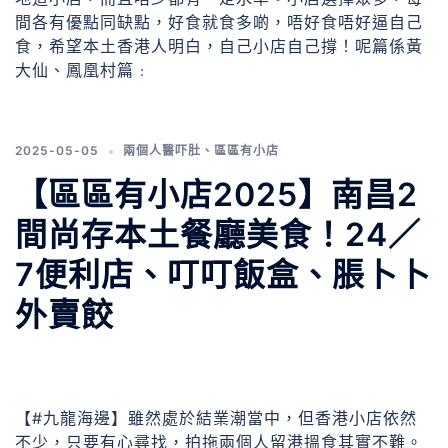
間各有優點同缺點，好食就食多啲，唔好食唔好逼自己
食，希望本土香港人明白，自己小店自己撐！呢篇係黃
大仙、鳳凰村篇﹕
2025-05-05
兩個人醫吓肚
、
區區有小店
【區區有小店2025】南昌2
間尚存本土餐廳美食！24／
7便利店、叮叮飯盒、脹卜卜
外賣餃
【#九龍海邊】雖然處於結業潮當中，但香港小店依然
不少，只要有心尋找，拍拖兩個人留港搵食其實不難。