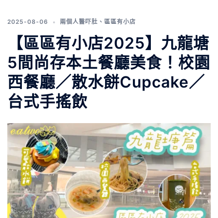
2025-08-06
兩個人醫吓肚
、
區區有小店
【區區有小店2025】九龍塘
5間尚存本土餐廳美食！校園
西餐廳／散水餅Cupcake／
台式手搖飲