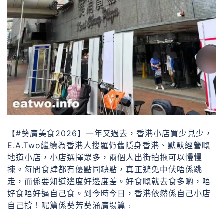
【#葵廣美食2026】一年又過去，香港小店買少見少，
E.A.Two繼續為香港人搜羅仍舊隱身香港、默默經營嘅
地道小店，小店選擇眾多，兩個人出街拍拖可以慢慢
揀。每間食肆都有優點同缺點，真正避免中伏唔係跳
走，而係要知道邊度好邊度差。好食嘅就去食多啲，唔
好食唔好逼自己食。到今時今日，香港依然係自己小店
自己撐！呢篇係葵芳葵涌廣場篇﹕