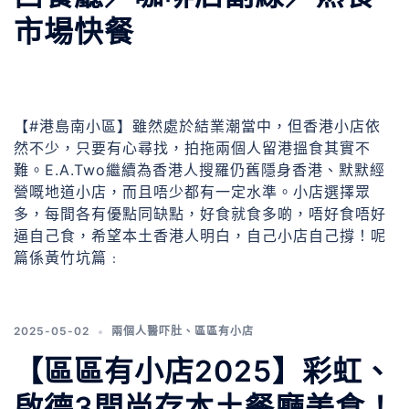
市場快餐
【#港島南小區】雖然處於結業潮當中，但香港小店依
然不少，只要有心尋找，拍拖兩個人留港搵食其實不
難。E.A.Two繼續為香港人搜羅仍舊隱身香港、默默經
營嘅地道小店，而且唔少都有一定水準。小店選擇眾
多，每間各有優點同缺點，好食就食多啲，唔好食唔好
逼自己食，希望本土香港人明白，自己小店自己撐！呢
篇係黃竹坑篇﹕
2025-05-02
兩個人醫吓肚
、
區區有小店
【區區有小店2025】彩虹、
啟德3間尚存本土餐廳美食！