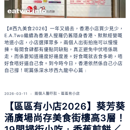
【#西九美食2026】一年又過去，香港小店買少見少，
E.A.Two繼續為香港人搜羅仍舊隱身香港、默默經營嘅
地道小店，小店選擇眾多，兩個人出街拍拖可以慢慢
揀。每間食肆都有優點同缺點，真正避免中伏唔係跳
走，而係要知道邊度好邊度差。好食嘅就去食多啲，唔
好食唔好逼自己食。到今時今日，香港依然係自己小店
自己撐！呢篇係深水埗西九龍中心篇﹕
2026-03-11
兩個人醫吓肚
、
區區有小店
【區區有小店2026】葵芳葵
涌廣場尚存美食街樓高3層！
19間掃街小吃﹕香蕉煎餅／