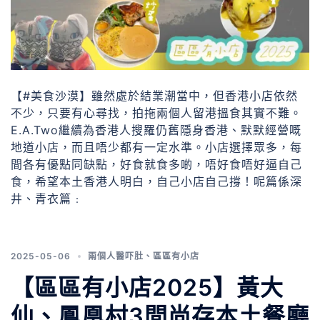
【#美食沙漠】雖然處於結業潮當中，但香港小店依然
不少，只要有心尋找，拍拖兩個人留港搵食其實不難。
E.A.Two繼續為香港人搜羅仍舊隱身香港、默默經營嘅
地道小店，而且唔少都有一定水準。小店選擇眾多，每
間各有優點同缺點，好食就食多啲，唔好食唔好逼自己
食，希望本土香港人明白，自己小店自己撐！呢篇係深
井、青衣篇﹕
2025-05-06
兩個人醫吓肚
、
區區有小店
【區區有小店2025】黃大
仙、鳳凰村3間尚存本土餐廳