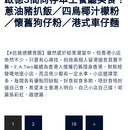
蔥油豬扒飯／四鳥椰汁檬粉
／懷舊狗仔粉／港式車仔麵
【#近啟德體育園】雖然處於結業潮當中，但香港小店
依然不少，只要有心尋找，拍拖兩個人留港搵食其實不
難。E.A.Two繼續為香港人搜羅仍舊隱身香港、默默經
營嘅地道小店，而且唔少都有一定水準。小店選擇眾
多，每間各有優點同缺點，好食就食多啲，唔好食唔好
逼自己食，希望本土香港人明白，自己小店自己撐！呢
篇係彩虹、啟德篇﹕
1
2
...
19
>