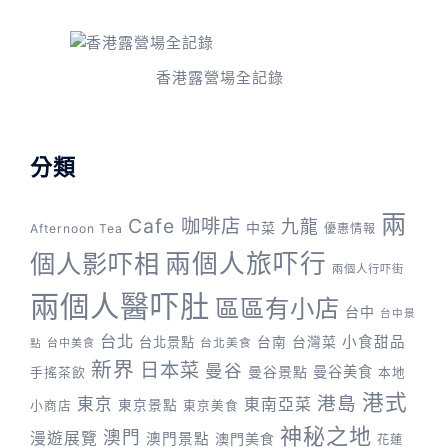
香港露營場全記錄
分類
兩
Cafe 咖啡店
九龍
中菜
Afternoon Tea
優惠情報
兩個人旅吓行
個人影吓相
兩個人行吓街
兩個人醫吓肚
區區有小店
台中
台中景
台北
台灣菜
小食甜品
台北景點
台南
台中美食
台北美食
點
新界
日本菜
曼谷
曼谷景點
曼谷美食
手搖茶飲
本地
港式
港島
東京
東南亞菜
東京景點
小商店
東京美食
神秘之地
澳門
漫遊展覽
澳門景點
澳門美食
花蓮