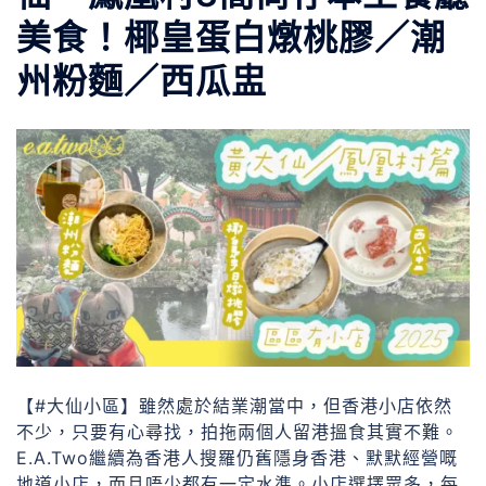
美食！椰皇蛋白燉桃膠／潮
州粉麵／西瓜盅
【#大仙小區】雖然處於結業潮當中，但香港小店依然
不少，只要有心尋找，拍拖兩個人留港搵食其實不難。
E.A.Two繼續為香港人搜羅仍舊隱身香港、默默經營嘅
地道小店，而且唔少都有一定水準。小店選擇眾多，每