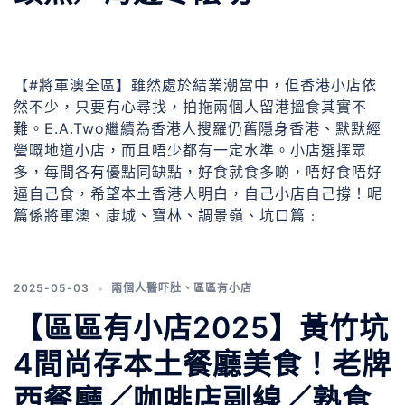
【#將軍澳全區】雖然處於結業潮當中，但香港小店依
然不少，只要有心尋找，拍拖兩個人留港搵食其實不
難。E.A.Two繼續為香港人搜羅仍舊隱身香港、默默經
營嘅地道小店，而且唔少都有一定水準。小店選擇眾
多，每間各有優點同缺點，好食就食多啲，唔好食唔好
逼自己食，希望本土香港人明白，自己小店自己撐！呢
篇係將軍澳、康城、寶林、調景嶺、坑口篇﹕
2025-05-03
兩個人醫吓肚
、
區區有小店
【區區有小店2025】黃竹坑
4間尚存本土餐廳美食！老牌
西餐廳／咖啡店副線／熟食