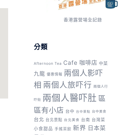
香港露營場全記錄
分類
Cafe 咖啡店
中菜
Afternoon Tea
兩個人影吓
九龍
優惠情報
兩個人旅吓行
相
兩個人行
兩個人醫吓肚
區
吓街
區有小店
台中
台中美食
台中景點
台北
台灣菜
台北景點
台南
台北美食
新界
日本菜
小食甜品
手搖茶飲