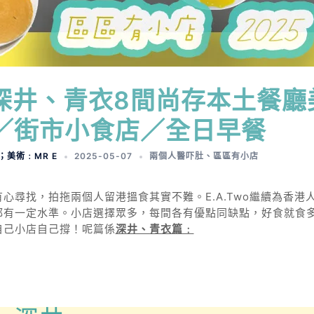
】深井、青衣8間尚存本土餐廳
／街市小食店／全日早餐
A；美術﹕MR E
2025-05-07
兩個人醫吓肚
、
區區有小店
尋找，拍拖兩個人留港搵食其實不難。E.A.Two繼續為香港
都有一定水準。小店選擇眾多，每間各有優點同缺點，好食就食
自己小店自己撐！呢篇係
深井、青衣篇﹕