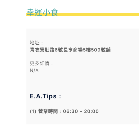
幸運小食
地址﹕
青衣寮肚路6號長亨商場5樓509號舖
更多詳情﹕
N/A
E.A.Tips﹕
(1) 營業時間﹕06:30 – 20:00