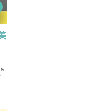
美
人搜
多