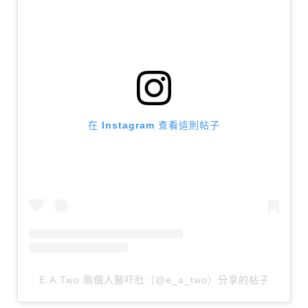
在 Instagram 查看這則帖子
E.A.Two 兩個人醫吓肚（@e_a_two）分享的帖子