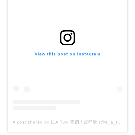
View this post on Instagram
A post shared by E.A.Two 兩個人醫吓肚 (@e_a_two)