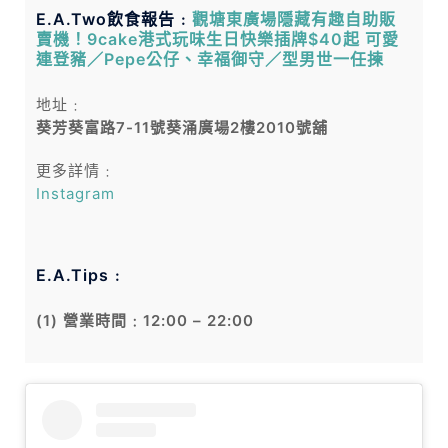
E.A.Two飲食報告﹕
觀塘東廣場隱藏有趣自助販
賣機！9cake港式玩味生日快樂插牌$40起 可愛
連登豬／Pepe公仔、幸福御守／型男世一任揀
地址﹕
葵芳葵富路7-11號葵涌廣場2樓2010號舖
更多詳情﹕
Instagram
E.A.Tips﹕
(1) 營業時間﹕12:00 – 22:00