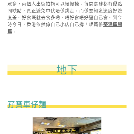
眾多，兩個人出街拍拖可以慢慢揀。每間食肆都有優點
同缺點，真正避免中伏唔係跳走，而係要知道邊度好邊
度差。好食嘅就去食多啲，唔好食唔好逼自己食。到今
時今日，香港依然係自己小店自己撐！呢篇係
葵涌廣場
篇
﹕
地下
孖寶車仔麵