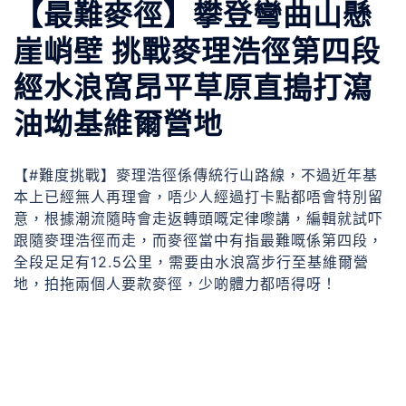
【最難麥徑】攀登彎曲山懸
崖峭壁 挑戰麥理浩徑第四段
經水浪窩昂平草原直搗打瀉
油坳基維爾營地
【#難度挑戰】麥理浩徑係傳統行山路線，不過近年基
本上已經無人再理會，唔少人經過打卡點都唔會特別留
意，根據潮流隨時會走返轉頭嘅定律嚟講，編輯就試吓
跟隨麥理浩徑而走，而麥徑當中有指最難嘅係第四段，
全段足足有12.5公里，需要由水浪窩步行至基維爾營
地，拍拖兩個人要款麥徑，少啲體力都唔得呀！