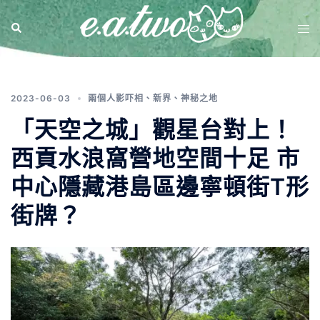
標籤:
麥理浩徑第四段
2023-06-03
兩個人影吓相
、
新界
、
神秘之地
「天空之城」觀星台對上！
西貢水浪窩營地空間十足 市
中心隱藏港島區邊寧頓街T形
街牌？