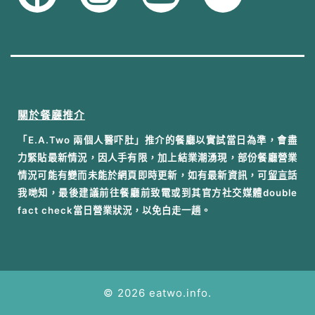
關於餐廳推介
「E.A.Two 兩個人醫吓肚」推介的餐廳以實試當日為準，會盡
力緊貼最新情況，因人手有限，加上結業潮湧現，部份餐廳營業
情況可能有變而未能於網頁即時更新，如有最新資訊，可
留言
話
我哋知，最後建議前往餐廳前致電或到其官方社交媒體double
fact check當日營業狀況，以免白走一趟。
© 2026 eatwo.info.