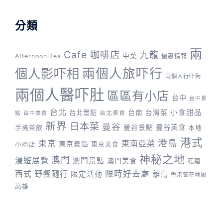
分類
兩
Cafe 咖啡店
九龍
中菜
Afternoon Tea
優惠情報
兩個人旅吓行
個人影吓相
兩個人行吓街
兩個人醫吓肚
區區有小店
台中
台中景
台北
台灣菜
小食甜品
台北景點
台南
台中美食
台北美食
點
新界
日本菜
曼谷
曼谷景點
曼谷美食
手搖茶飲
本地
港式
港島
東京
東南亞菜
東京景點
小商店
東京美食
神秘之地
澳門
漫遊展覽
澳門景點
澳門美食
花蓮
野餐隨行
限時好去處
西式
離島
限定活動
香港賞花地圖
高雄