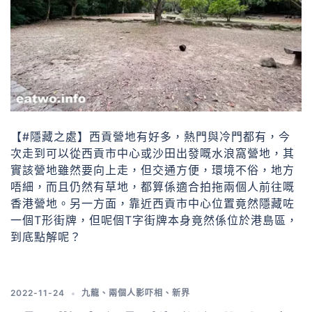
【#隱藏之處】西貢營地有好多，熱門與冷門都有，今
次走到可以從西貢市中心或沙田出發嘅水浪窩營地，其
實該營地雖然要向上走，但交通方便，環境不俗，地方
唔細，而且仍然有草地，都算係適合拍拖兩個人前往嘅
香港營地。另一方面，靠近西貢市中心位置竟然隱藏咗
一個T形街牌，但呢個T字街牌本身竟然係位於港島區，
到底點解呢？
2022-11-24
九龍
、
兩個人影吓相
、
新界