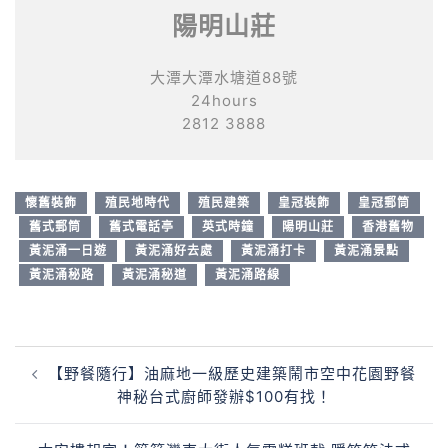
陽明山莊
大潭大潭水塘道88號
24hours
2812 3888
懷舊裝飾
殖民地時代
殖民建築
皇冠裝飾
皇冠郵筒
舊式郵筒
舊式電話亭
英式時鐘
陽明山莊
香港舊物
黃泥涌一日遊
黃泥涌好去處
黃泥涌打卡
黃泥涌景點
黃泥涌秘路
黃泥涌秘道
黃泥涌路線
【野餐隨行】油麻地一級歷史建築鬧市空中花園野餐
神秘台式廚師發辦$100有找！