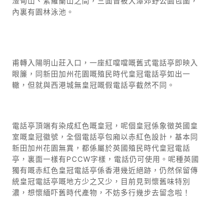
渣甸山、紫羅蘭山之間，三面皆被大潭郊野公園包圍，
內裏有園林泳池。
甫轉入陽明山莊入口，一座紅噹噹嘅舊式電話亭即映入
眼簾，同新田加州花園嘅殖民時代皇冠電話亭如出一
轍，但就與西港城無皇冠嘅假電話亭截然不同。
電話亭頂端有染成紅色嘅皇冠，呢個皇冠係象徵英國皇
室嘅皇冠徽號，全個電話亭包廂以赤紅色設計，基本同
新田加州花園無異，都係屬於英國殖民時代皇冠電話
亭，裏面一樣有PCCW字樣，電話仍可使用。呢種英國
獨有嘅赤紅色皇冠電話亭係香港幾近絕跡，仍然保留傳
統皇冠電話亭嘅地方少之又少，目前見到懷舊味特別
濃，想懷緬吓舊時代產物，不妨多行幾步去留念啦！