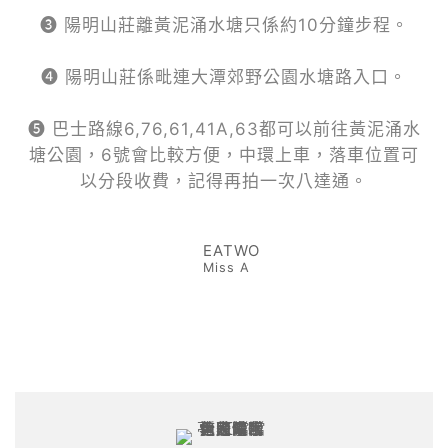
❸ 陽明山莊離黃泥涌水塘只係約10分鐘步程。
❹ 陽明山莊係毗連大潭郊野公園水塘路入口。
❺ 巴士路線6,76,61,41A,63都可以前往黃泥涌水
塘公園，6號會比較方便，中環上車，落車位置可
以分段收費，記得再拍一次八達通。
EATWO
Miss A