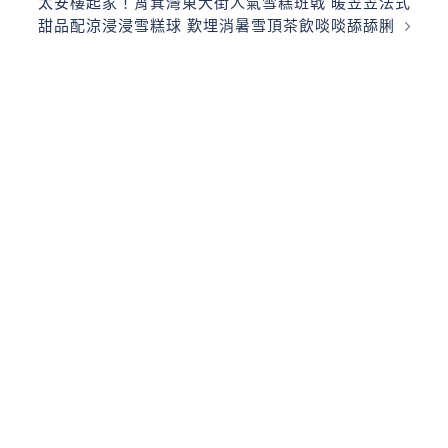
太安樓起家！筲箕灣東大街人氣雪糕班戟 暖笠笠法式
甜品配涼浸浸雪糕球 歎埋消暑雪頂茶飲啖啖舔舔脷