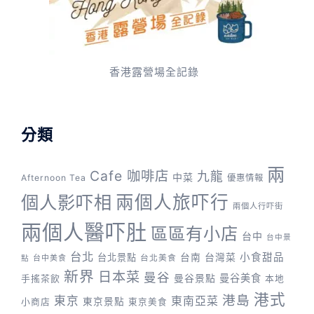
香港露營場全記錄
分類
兩
Cafe 咖啡店
九龍
中菜
Afternoon Tea
優惠情報
兩個人旅吓行
個人影吓相
兩個人行吓街
兩個人醫吓肚
區區有小店
台中
台中景
台北
台灣菜
小食甜品
台北景點
台南
台中美食
台北美食
點
新界
日本菜
曼谷
曼谷景點
曼谷美食
手搖茶飲
本地
港式
港島
東京
東南亞菜
東京景點
小商店
東京美食