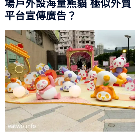
場戶外設海量熊貓 極似外賣
平台宣傳廣告？