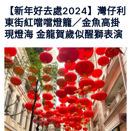
【新年好去處2024】灣仔利
東街紅噹噹燈籠／金魚高掛
現燈海 金龍賀歲似醒獅表演