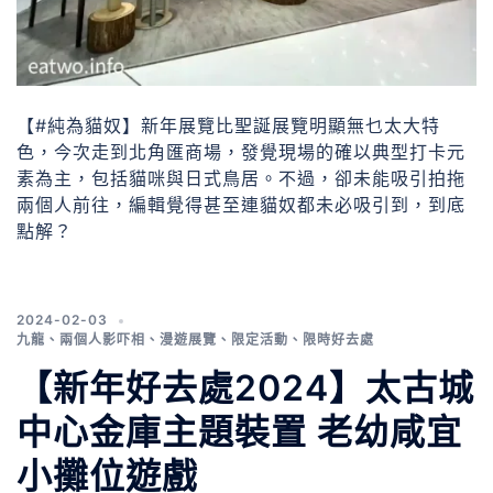
【#純為貓奴】新年展覽比聖誕展覽明顯無乜太大特
色，今次走到北角匯商場，發覺現場的確以典型打卡元
素為主，包括貓咪與日式鳥居。不過，卻未能吸引拍拖
兩個人前往，編輯覺得甚至連貓奴都未必吸引到，到底
點解？
2024-02-03
九龍
、
兩個人影吓相
、
漫遊展覽
、
限定活動
、
限時好去處
【新年好去處2024】太古城
中心金庫主題裝置 老幼咸宜
小攤位遊戲