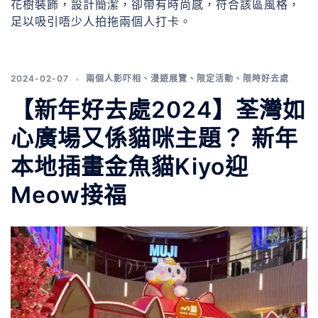
花樹裝飾，設計簡潔，卻帶有時尚感，符合該區風格，
足以吸引唔少人拍拖兩個人打卡。
2024-02-07
兩個人影吓相
、
漫遊展覽
、
限定活動
、
限時好去處
【新年好去處2024】荃灣如
心廣場又係貓咪主題？ 新年
本地插畫金魚貓Kiyo迎
Meow接福