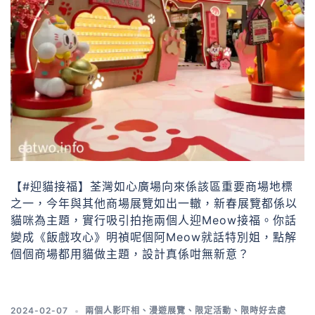
【#迎貓接福】荃灣如心廣場向來係該區重要商場地標
之一，今年與其他商場展覽如出一轍，新春展覽都係以
貓咪為主題，實行吸引拍拖兩個人迎Meow接福。你話
變成《飯戲攻心》明禎呢個阿Meow就話特別姐，點解
個個商場都用貓做主題，設計真係咁無新意？
2024-02-07
兩個人影吓相
、
漫遊展覽
、
限定活動
、
限時好去處