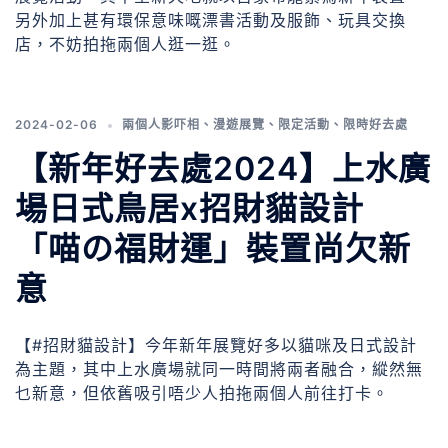
另外加上甚有環保意味嘅漂書活動及服飾、玩具交換
店，不妨拍拖兩個人逛一逛。
2024-02-06
兩個人影吓相
、
漫遊展覽
、
限定活動
、
限時好去處
【新年好去處2024】上水廣
場日式鳥居x招財貓設計
「喵の福財運」裝置尚欠新
意
【#招財貓設計】今年新年展覽好多以貓咪及日式設計
為主題，其中上水廣場就同一時間將兩者融合，縱然無
乜新意，但依舊吸引唔少人拍拖兩個人前往打卡。