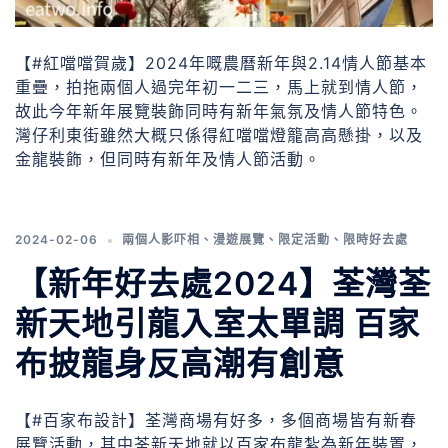
【#紅噹噹賀歲】2024年嘅農曆新年與2.14情人節基本
重疊，拍拖兩個人過完年初一二三，馬上就到情人節，
故此今年新年展覽裝飾同時有新年氣氛及情人節特色。
灣仔利東街雖然大概只係得紅噹噹燈籠高高懸掛，以及
金龍裝飾，但同時有新年及情人節活動。
2024-02-06
兩個人影吓相
、
漫遊展覽
、
限定活動
、
限時好去處
【新年好去處2024】荃灣荃
新天地引龍入室太單調 百家
布披龍身反高潮有創意
【#百家布設計】荃灣商場有好多，多個商場皆有新春
展覽活動，其中荃新天地就以百家布龍紮為新年裝置，