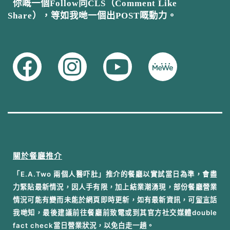
你嘅一個Follow同CLS（Comment Like
Share），等如我哋一個出POST嘅動力。
關於餐廳推介
「E.A.Two 兩個人醫吓肚」推介的餐廳以實試當日為準，會盡
力緊貼最新情況，因人手有限，加上結業潮湧現，部份餐廳營業
情況可能有變而未能於網頁即時更新，如有最新資訊，可
留言
話
我哋知，最後建議前往餐廳前致電或到其官方社交媒體double
fact check當日營業狀況，以免白走一趟。