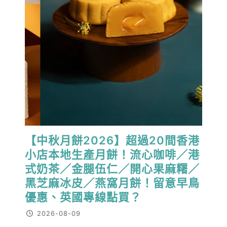
【中秋月餅2026】超過20間香港
小店本地生產月餅！流心咖啡／港
式奶茶／金腿伍仁／開心果麻糬／
黑芝麻冰皮／燕窩月餅！留意早鳥
優惠、英國專線點買？
2026-08-09