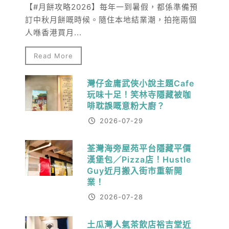
【#月餅攻略2026】每年一到暑假，都係準備預
訂中秋月餅嘅時候。隨住本地結業潮，拍拖兩個
人喺香港買月...
Read More
灣仔金庸武俠小說主題Cafe
玩味十足！笑林寺隱藏被咖
啡耽誤嘅意粉大廚？
2026-07-29
荃灣海旁屋苑平台隱藏平價
漢堡包／Pizza店！Hustle
Guy近月搬入街市重新開
業！
2026-07-28
土瓜灣人氣茶飲店裕吉堂近