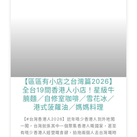
【區區有小店之台灣篇2026】
全台19間香港人小店！星級牛
腩麵／自修室咖啡／雪花冰／
港式菠蘿油／媽媽料理
【#台灣香港人2026】近年唔少香港人到外地闖
一闖，台灣就係其中一個聚集香港人嘅國家，甚至
有唔少香港人經營嘅食肆，拍拖兩個人去台灣嘅時