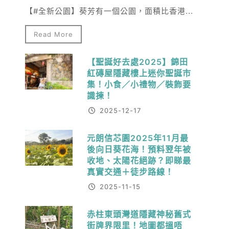
【#全新公園】葵芳有一個公園，面積比香港...
Read More
【聖誕好去處2025】錦田
紅磚屋隱藏樓上迷你聖誕市
集！小食／小禮物／裝飾要
識揀！
2025-12-17
元朗信芯園2025年11月最
後向日葵花海！預料翌年被
收地、太陽花絕跡？即睇最
真實交通＋徒步路線！
2025-11-15
赤柱東頭灣道隱藏神秘舊式
街牌界限里！地圖都搵唔