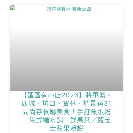
【區區有小店2026】將軍澳、
康城、坑口、寶林、調景嶺31
間尚存餐廳美食！手打魚蛋粉
／港式糖水舖／鮮果茶／藍芝
士蘋果薄餅