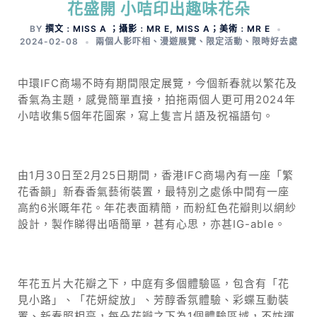
花盛開 小咭印出趣味花朵
BY
撰文﹕MISS A ；攝影﹕MR E, MISS A；美術﹕MR E
2024-02-08
兩個人影吓相
、
漫遊展覽
、
限定活動
、
限時好去處
中環IFC商場不時有期間限定展覽，今個新春就以繁花及
香氣為主題，感覺簡單直接，拍拖兩個人更可用2024年
小咭收集5個年花圖案，寫上隻言片語及祝福語句。
由1月30日至2月25日期間，香港IFC商場內有一座「繁
花香韻」新春香氣藝術裝置，最特別之處係中間有一座
高約6米嘅年花。年花表面精簡，而粉紅色花瓣則以網紗
設計，製作睇得出唔簡單，甚有心思，亦甚IG-able。
年花五片大花瓣之下，中庭有多個體驗區，包含有「花
見小路」、「花妍綻放」、芳醇香氛體驗、彩蝶互動裝
置、新春照相亭，每朵花瓣之下為1個體驗區域，不妨運