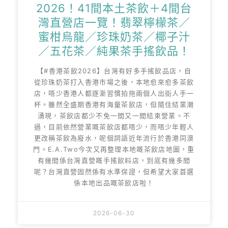
2026！41間本土茶飲＋4間台
灣直營店一覽！翡翠檸檬茶／
蜜柑烏龍／珍珠奶茶／椰子汁
／五花茶／純果茶手搖飲品！
【#香港茶飲2026】台灣有好多手搖飲品店，自
從珍珠奶茶打入香港市場之後，本地愈來愈多茶飲
店，唔少香港人都逐漸習慣拍拖兩個人出街人手一
杯。雖然全盛期香港有海量茶飲店，但隨住結業潮
湧現，茶飲店都少不免一間又一間結束營業。不
過，目前依然營業嘅茶飲店都唔少，而唔少年輕人
更改稱茶飲為廢水，呢個詞語近年流行於香港同澳
門。E.A.Two今次又再整理本地嘅茶飲店地圖，重
有幾間係台灣直營嘅手搖飲料店，到底有幾多間
呢？台灣直營固然係有水準保證，但希望大家首選
係本地出品嘅茶飲店啦！
2026-06-30