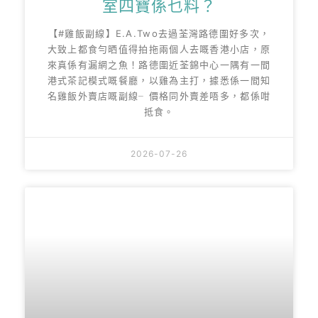
室四寶係乜料？
【#雞飯副線】E.A.Two去過荃灣路德圍好多次，
大致上都食勻晒值得拍拖兩個人去嘅香港小店，原
來真係有漏網之魚！路德圍近荃錦中心一隅有一間
港式茶記模式嘅餐廳，以雞為主打，據悉係一間知
名雞飯外賣店嘅副線╴價格同外賣差唔多，都係咁
抵食。
2026-07-26