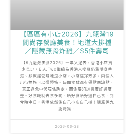
【區區有小店2026】九龍灣19
間尚存餐廳美食！地道大排檔
／隱藏無骨炸雞／$5件壽司
【#九龍灣美食2026】一年又過去，香港小店買
少見少，E.A.Two繼續為香港人搜羅仍舊隱身香
港、默默經營嘅地道小店，小店選擇眾多，兩個人
出街拍拖可以慢慢揀。每間食肆都有優點同缺點，
真正避免中伏唔係跳走，而係要知道邊度好邊度
差。好食嘅就去食多啲，唔好食唔好逼自己食。到
今時今日，香港依然係自己小店自己撐！呢篇係九
龍灣篇﹕
2026-06-28