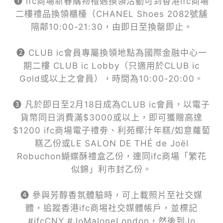
❶ ifc商場新春購物禮遇換領活動可到香港ifc商場
二樓禮品換領櫃檯（CHANEL Shoes 2082號舖
隔鄰10:00-21:30，由即日至換罄即止。
❷ CLUB ic會員專屬換領地點為國際金融中心一
期二樓 CLUB ic Lobby（只適用於CLUB ic
Gold或以上之會員），時間為10:00-20:00。
❸ 凡於即日至2月18日成為CLUB ic會員，以電子
貨幣同日消費滿$3000或以上，即可獲贈高達
$1200 ifc商場電子禮劵、利苑椰汁年糕/如意蘿蔔
糕乙份或LE SALON DE THÉ de Joël
Robuchon蝴蝶酥禮盒乙份，連同ifc商場「繁花
似錦」利市封乙份。
❹ 參與芳醇香氛體驗時，可上載照片至社交媒
體，追蹤香港ifc商埸社交媒體帳戶，並標記
#ifcCNY #JoMaloneLondon，然後到Jo