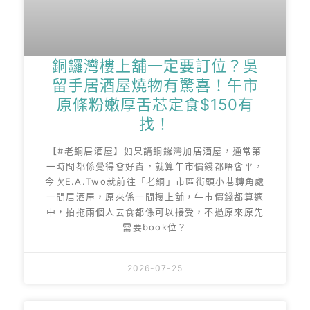
銅鑼灣樓上舖一定要訂位？吳
留手居酒屋燒物有驚喜！午市
原條粉嫩厚舌芯定食$150有
找！
【#老銅居酒屋】如果講銅鑼灣加居酒屋，通常第
一時間都係覺得會好貴，就算午市價錢都唔會平，
今次E.A.Two就前往「老銅」市區街頭小巷轉角處
一間居酒屋，原來係一間樓上舖，午市價錢都算適
中，拍拖兩個人去食都係可以接受，不過原來原先
需要book位？
2026-07-25