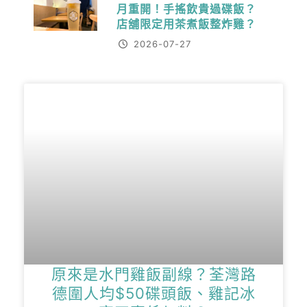
月重開！手搖飲貴過碟飯？
店舖限定用茶煮飯整炸雞？
2026-07-27
原來是水門雞飯副線？荃灣路
德圍人均$50碟頭飯、雞記冰