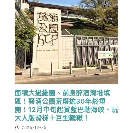
面積大過維園、前身醉酒灣堆填
區！葵涌公園荒廢逾30年終重
開！12月中旬起賞藍巴勒海峽、玩
大人版滑梯＋巨型韆鞦！
2025-12-25