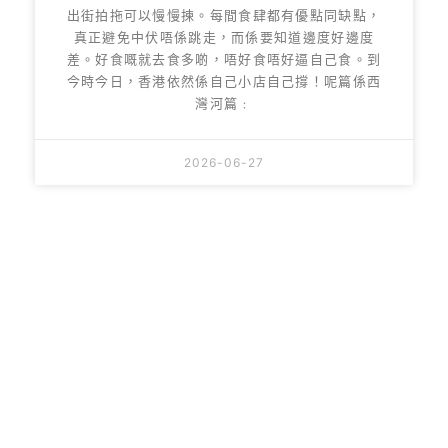
出街拍拖可以慢慢揀。每間食肆都有優點同缺點，
真正避免中伏唔係跳走，而係要知道邊度好邊度
差。好食嘅就去食多啲，唔好食唔好逼自己食。到
今時今日，香港依然係自己小店自己撐！呢篇係西
灣河篇﹕
2026-06-27