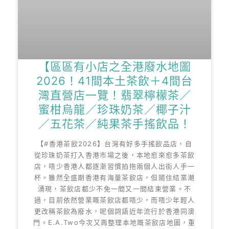
【區區有小店之全港廢水地圖
2026！41間本土茶飲＋4間台
灣直營店一覽！翡翠檸檬茶／
蜜柑烏龍／珍珠奶茶／椰子汁
／五花茶／純果茶手搖飲品！
【#香港茶飲2026】台灣有好多手搖飲品店，自
從珍珠奶茶打入香港市場之後，本地愈來愈多茶飲
店，唔少香港人都逐漸習慣拍拖兩個人出街人手一
杯。雖然全盛期香港有海量茶飲店，但隨住結業潮
湧現，茶飲店都少不免一間又一間結束營業。不
過，目前依然營業嘅茶飲店都唔少，而唔少年輕人
更改稱茶飲為廢水，呢個詞語近年流行於香港同澳
門。E.A.Two今次又再整理本地嘅茶飲店地圖，重