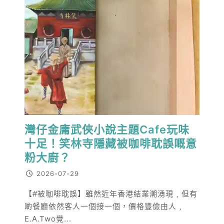
灣仔金庸武俠小說主題Cafe玩味
十足！笑林寺隱藏被咖啡耽誤嘅意
粉大廚？
2026-07-29
【#被咖啡耽誤】雖然近年香港結業潮湧現﹐但有
啲餐廳依然客人一個接一個，價格豐儉由人﹐
E.A.Two覺...