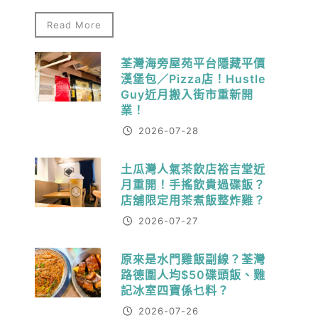
Read More
荃灣海旁屋苑平台隱藏平價
漢堡包／Pizza店！Hustle
Guy近月搬入街市重新開
業！
2026-07-28
土瓜灣人氣茶飲店裕吉堂近
月重開！手搖飲貴過碟飯？
店舖限定用茶煮飯整炸雞？
2026-07-27
原來是水門雞飯副線？荃灣
路德圍人均$50碟頭飯、雞
記冰室四寶係乜料？
2026-07-26