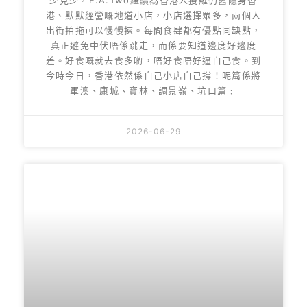
港、默默經營嘅地道小店，小店選擇眾多，兩個人
出街拍拖可以慢慢揀。每間食肆都有優點同缺點，
真正避免中伏唔係跳走，而係要知道邊度好邊度
差。好食嘅就去食多啲，唔好食唔好逼自己食。到
今時今日，香港依然係自己小店自己撐！呢篇係將
軍澳、康城、寶林、調景嶺、坑口篇﹕
2026-06-29