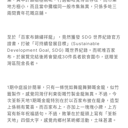
地方極小，而且當中攤檔同一般市集無異，只係多咗三
兩間賣年花嘅店舖。
至於「百家布錦繡祥龍」，竟然獲發 SDG 世界紀錄官方
證書，打破「可持續發展目標」(Sustainable
Development Goal, SDG) 嘅世界紀錄。而呢堆百家
布，於展覽完結後將會變成30件長者飲食圍巾，送贈荃
灣區院舍長者。
1期中庭設計簡單，只有一條恍如舞龍舞獅嘅金龍，似竹
籤製作，感覺同灣仔利東街嘅竹製金龍無異。不過，今
次荃新天地1期嘅金龍特別在於以百家布披在龍身，造型
上係稍有驚喜。而百家布上，亦加上一塊塊小牌，上方
寫有新年祝福語句。不過，敗筆在於龍頭上寫有「荃新
天地」四個大字，感覺肉鄉村某啲鄉活動，土味甚濃。