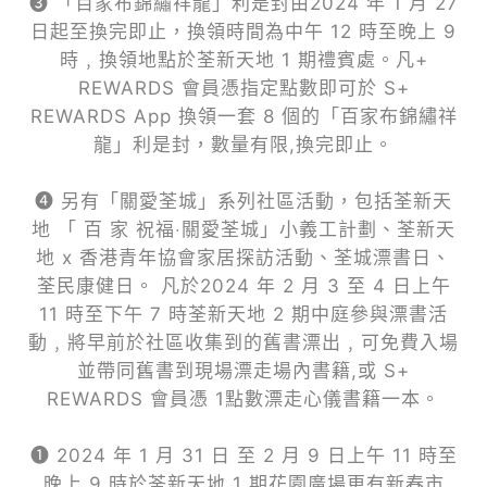
❸ 「百家布錦繡祥龍」利是封由2024 年 1 月 27
日起至換完即止，換領時間為中午 12 時至晚上 9
時﹐換領地點於荃新天地 1 期禮賓處。凡+
REWARDS 會員憑指定點數即可於 S+
REWARDS App 換領一套 8 個的「百家布錦繡祥
龍」利是封，數量有限,換完即止。
❹ 另有「關愛荃城」系列社區活動，包括荃新天
地 「 百 家 祝福‧關愛荃城」小義工計劃、荃新天
地 x 香港青年協會家居探訪活動、荃城漂書日、
荃民康健日。 凡於2024 年 2 月 3 至 4 日上午
11 時至下午 7 時荃新天地 2 期中庭參與漂書活
動﹐將早前於社區收集到的舊書漂出﹐可免費入場
並帶同舊書到現場漂走場內書籍,或 S+
REWARDS 會員憑 1點數漂走心儀書籍一本。
❶ 2024 年 1 月 31 日 至 2 月 9 日上午 11 時至
晚上 9 時於荃新天地 1 期花園廣場更有新春市