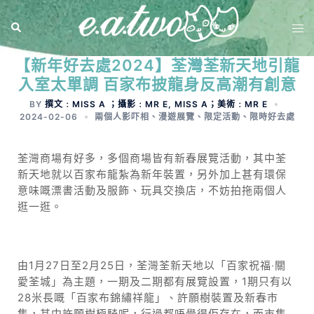
【新年好去處2024】荃灣荃新天地引龍
入室太單調 百家布披龍身反高潮有創意
BY
撰文﹕MISS A ；攝影﹕MR E, MISS A；美術﹕MR E
2024-02-06
兩個人影吓相
、
漫遊展覽
、
限定活動
、
限時好去處
荃灣商場有好多，多個商場皆有新春展覽活動，其中荃
新天地就以百家布龍紮為新年裝置，另外加上甚有環保
意味嘅漂書活動及服飾、玩具交換店，不妨拍拖兩個人
逛一逛。
由1月27日至2月25日，荃灣荃新天地以「百家祝福‧關
愛荃城」為主題，一期及二期都有展覽設置，1期只有以
28米長嘅「百家布錦繡祥龍」、許願樹裝置及新春市
集，其中許願樹極騎呢，行過都唔覺得佢存在，而市集