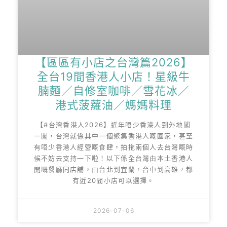
【區區有小店之台灣篇2026】
全台19間香港人小店！星級牛
腩麵／自修室咖啡／雪花冰／
港式菠蘿油／媽媽料理
【#台灣香港人2026】近年唔少香港人到外地闖
一闖，台灣就係其中一個聚集香港人嘅國家，甚至
有唔少香港人經營嘅食肆，拍拖兩個人去台灣嘅時
候不妨去支持一下啦！以下係全台灣由本土香港人
開嘅餐廳同店舖，由台北到宜蘭，台中到高雄，都
有近20間小店可以選擇。
2026-07-06