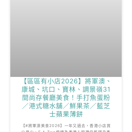
【區區有小店2026】將軍澳、
康城、坑口、寶林、調景嶺31
間尚存餐廳美食！手打魚蛋粉
／港式糖水舖／鮮果茶／藍芝
士蘋果薄餅
【#將軍澳美食2026】一年又過去，香港小店買
少見少，E.A.Two繼續為香港人搜羅仍舊隱身香