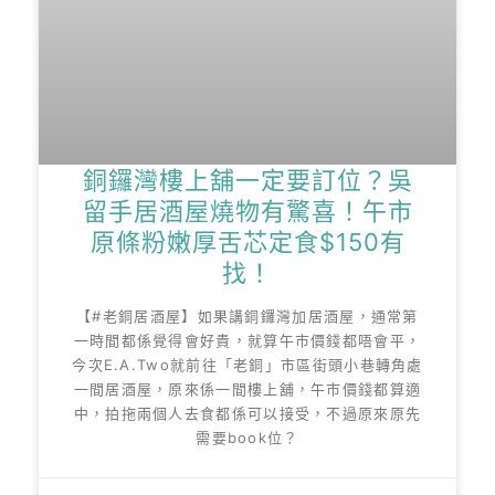
銅鑼灣樓上舖一定要訂位？吳
留手居酒屋燒物有驚喜！午市
原條粉嫩厚舌芯定食$150有
找！
【#老銅居酒屋】如果講銅鑼灣加居酒屋，通常第
一時間都係覺得會好貴，就算午市價錢都唔會平，
今次E.A.Two就前往「老銅」市區街頭小巷轉角處
一間居酒屋，原來係一間樓上舖，午市價錢都算適
中，拍拖兩個人去食都係可以接受，不過原來原先
需要book位？