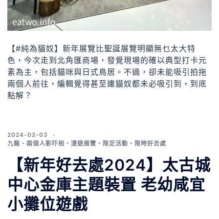
【#純為貓奴】新年展覽比聖誕展覽明顯無乜太大特
色，今次走到北角匯商場，發覺現場的確以典型打卡元
素為主，包括貓咪與日式鳥居。不過，卻未能吸引拍拖
兩個人前往，編輯覺得甚至連貓奴都未必吸引到，到底
點解？
2024-02-03
九龍
、
兩個人影吓相
、
漫遊展覽
、
限定活動
、
限時好去處
【新年好去處2024】太古城
中心金庫主題裝置 老幼咸宜
小攤位遊戲