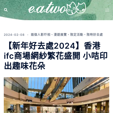
標籤:
農曆新年好去處
2024-02-08
兩個人影吓相
、
漫遊展覽
、
限定活動
、
限時好去處
【新年好去處2024】香港
ifc商場網紗繁花盛開 小咭印
出趣味花朵