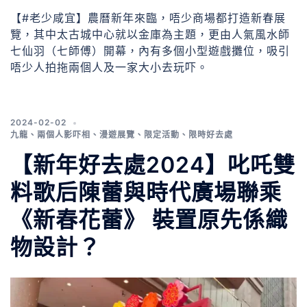
【#老少咸宜】農曆新年來臨，唔少商場都打造新春展
覽，其中太古城中心就以金庫為主題，更由人氣風水師
七仙羽（七師傅）開幕，內有多個小型遊戲攤位，吸引
唔少人拍拖兩個人及一家大小去玩吓。
2024-02-02
九龍
、
兩個人影吓相
、
漫遊展覽
、
限定活動
、
限時好去處
【新年好去處2024】叱吒雙
料歌后陳蕾與時代廣場聯乘
《新春花蕾》 裝置原先係織
物設計？