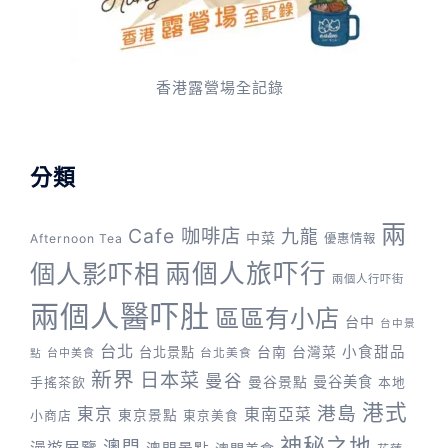
香港露營場全記錄
分類
兩
Cafe 咖啡店
九龍
中菜
Afternoon Tea
優惠情報
兩個人旅吓行
個人影吓相
兩個人行吓街
兩個人醫吓肚
區區有小店
台中
台中景
台北
台灣菜
小食甜品
台北景點
台南
台中美食
台北美食
點
新界
日本菜
曼谷
曼谷景點
曼谷美食
手搖茶飲
本地
港式
港島
東京
東南亞菜
東京景點
小商店
東京美食
神秘之地
澳門