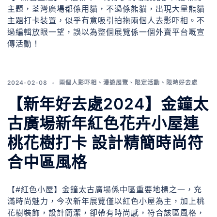
主題，荃灣廣場都係用貓，不過係熊貓，出現大量熊貓
主題打卡裝置，似乎有意吸引拍拖兩個人去影吓相。不
過編輯放眼一望，誤以為整個展覽係一個外賣平台嘅宣
傳活動！
2024-02-08
兩個人影吓相
、
漫遊展覽
、
限定活動
、
限時好去處
【新年好去處2024】金鐘太
古廣場新年紅色花卉小屋連
桃花樹打卡 設計精簡時尚符
合中區風格
【#紅色小屋】金鐘太古廣場係中區重要地標之一，充
滿時尚魅力，今次新年展覽僅以紅色小屋為主，加上桃
花樹裝飾，設計簡潔，卻帶有時尚感，符合該區風格，