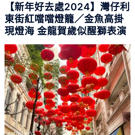
【新年好去處2024】灣仔利
東街紅噹噹燈籠／金魚高掛
現燈海 金龍賀歲似醒獅表演