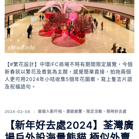
【#繁花設計】中環IFC商場不時有期間限定展覽，今個
新春就以繁花及香氣為主題，感覺簡單直接，拍拖兩個
人更可用2024年小咭收集5個年花圖案，寫上隻言片語
及祝福語句。
2024-02-08
兩個人影吓相
、
漫遊展覽
、
限定活動
、
限時好去處
【新年好去處2024】荃灣廣
場戶外設海量熊貓 極似外賣