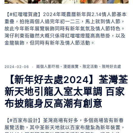
【#紅噹噹賀歲】2024年嘅農曆新年與2.14情人節基本
重疊，拍拖兩個人過完年初一二三，馬上就到情人節，
故此今年新年展覽裝飾同時有新年氣氛及情人節特色。
灣仔利東街雖然大概只係得紅噹噹燈籠高高懸掛，以及
金龍裝飾，但同時有新年及情人節活動。
2024-02-06
兩個人影吓相
、
漫遊展覽
、
限定活動
、
限時好去處
【新年好去處2024】荃灣荃
新天地引龍入室太單調 百家
布披龍身反高潮有創意
【#百家布設計】荃灣商場有好多，多個商場皆有新春
展覽活動，其中荃新天地就以百家布龍紮為新年裝置，