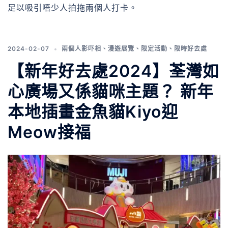
足以吸引唔少人拍拖兩個人打卡。
2024-02-07
兩個人影吓相
、
漫遊展覽
、
限定活動
、
限時好去處
【新年好去處2024】荃灣如
心廣場又係貓咪主題？ 新年
本地插畫金魚貓Kiyo迎
Meow接福