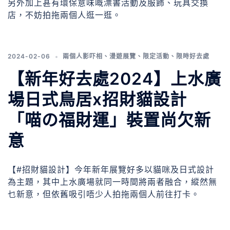
另外加上甚有環保意味嘅漂書活動及服飾、玩具交換
店，不妨拍拖兩個人逛一逛。
2024-02-06
兩個人影吓相
、
漫遊展覽
、
限定活動
、
限時好去處
【新年好去處2024】上水廣
場日式鳥居x招財貓設計
「喵の福財運」裝置尚欠新
意
【#招財貓設計】今年新年展覽好多以貓咪及日式設計
為主題，其中上水廣場就同一時間將兩者融合，縱然無
乜新意，但依舊吸引唔少人拍拖兩個人前往打卡。