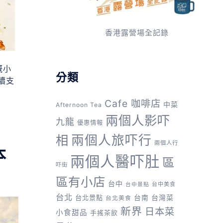
香港露營場全記錄
嘅小
分類
續支
Cafe 咖啡店
中菜
Afternoon Tea
兩個人影吓
九龍
優惠情報
兩個人旅吓行
相
兩個人行
本
兩個人醫吓肚
區
吓街
區有小店
台中
台中美食
台中景點
台北
台灣菜
台北景點
台南
台北美食
新界
日本菜
小食甜品
手搖茶飲