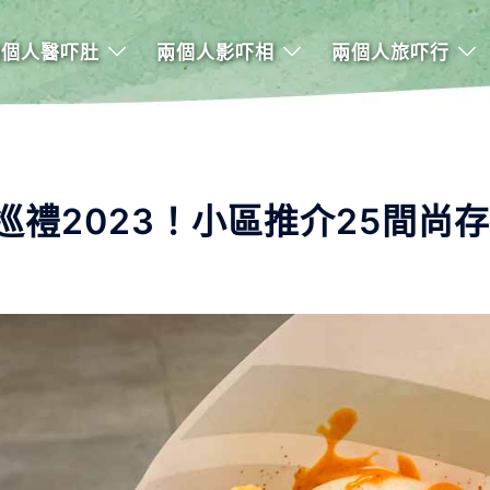
兩個人醫吓肚
兩個人影吓相
兩個人旅吓行
禮2023！小區推介25間尚