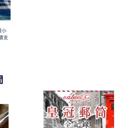
嘅小
續支
間