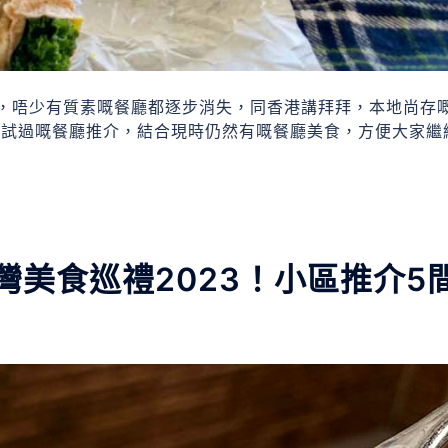
，唔少有質素嘅餐廳都逐步消失，同香港講拜拜，本地尚存
實試過嘅餐廳推介，結合現時仍然有嘅餐廳美食，方便大家繼
。
美食巡禮2023！小區推介5