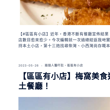
【#區區有小店】近年，香港不斷有餐廳宣佈結業
店數目愈來愈少。今次編輯就一次過總結返我哋
持本土小店，第十三炮找尋柴灣、小西灣尚存嘅
2023-05-26
兩個人醫吓肚
、
區區有小店
【區區有小店】梅窩美食巡
土餐廳！