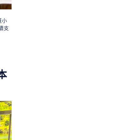
嘅小
續支
本