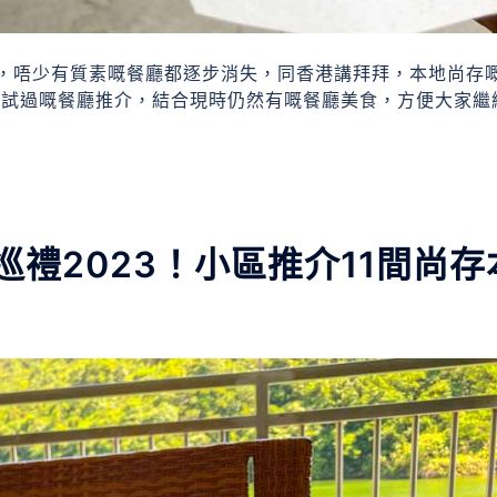
，唔少有質素嘅餐廳都逐步消失，同香港講拜拜，本地尚存
實試過嘅餐廳推介，結合現時仍然有嘅餐廳美食，方便大家繼
。
禮2023！小區推介11間尚存