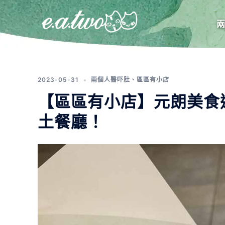
標籤:
香港美食巡禮
2023-05-31
兩個人醫吓肚
、
區區有小店
【區區有小店】元朗美食巡
土餐廳！