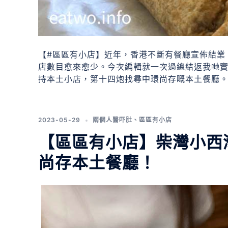
【#區區有小店】近年，香港不斷有餐廳宣佈結業
店數目愈來愈少。今次編輯就一次過總結返我哋
持本土小店，第十四炮找尋中環尚存嘅本土餐廳
2023-05-29
兩個人醫吓肚
、
區區有小店
【區區有小店】柴灣小西灣
尚存本土餐廳！