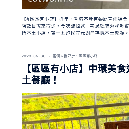
【#區區有小店】近年，香港不斷有餐廳宣佈結業
店數目愈來愈少。今次編輯就一次過總結返我哋
持本土小店，第十五炮找尋元朗尚存嘅本土餐廳
2023-05-30
兩個人醫吓肚
、
區區有小店
【區區有小店】中環美食巡
土餐廳！