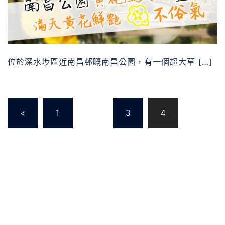
位於深水埗區近南昌邨嘅南昌公園，有一個超大草 […]
<
1
...
3
4