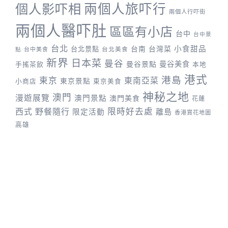
兩個人旅吓行
個人影吓相
兩個人行吓街
兩個人醫吓肚
區區有小店
台中
台中景
台北
台灣菜
小食甜品
台北景點
台南
台中美食
台北美食
點
新界
日本菜
曼谷
曼谷景點
曼谷美食
手搖茶飲
本地
港式
港島
東京
東南亞菜
東京景點
小商店
東京美食
神秘之地
澳門
漫遊展覽
澳門景點
澳門美食
花蓮
野餐隨行
限時好去處
西式
離島
限定活動
香港賞花地圖
高雄