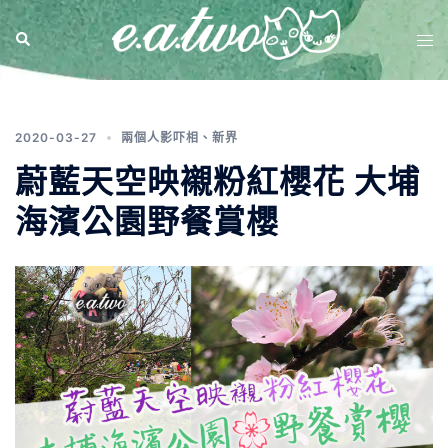
標籤:
春天
2020-03-27
兩個人影吓相
、
新界
蔚藍天空映襯粉紅櫻花 大埔
海濱公園野餐賞櫻