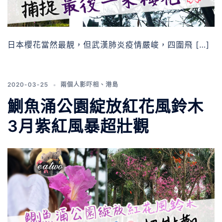
日本櫻花當然最靚，但武漢肺炎疫情嚴峻，四圍飛 […]
2020-03-25
兩個人影吓相
、
港島
鰂魚涌公園綻放紅花風鈴木
3月紫紅風暴超壯觀