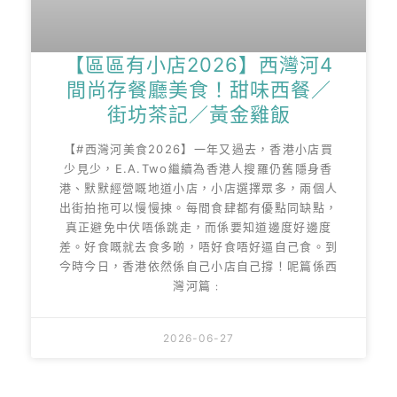
【區區有小店2026】西灣河4
間尚存餐廳美食！甜味西餐／
街坊茶記／黃金雞飯
【#西灣河美食2026】一年又過去，香港小店買
少見少，E.A.Two繼續為香港人搜羅仍舊隱身香
港、默默經營嘅地道小店，小店選擇眾多，兩個人
出街拍拖可以慢慢揀。每間食肆都有優點同缺點，
真正避免中伏唔係跳走，而係要知道邊度好邊度
差。好食嘅就去食多啲，唔好食唔好逼自己食。到
今時今日，香港依然係自己小店自己撐！呢篇係西
灣河篇﹕
2026-06-27