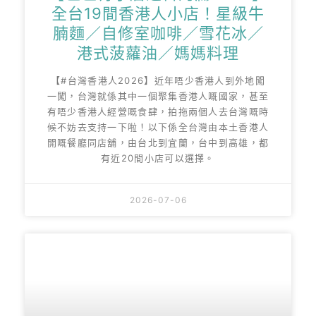
全台19間香港人小店！星級牛
腩麵／自修室咖啡／雪花冰／
港式菠蘿油／媽媽料理
【#台灣香港人2026】近年唔少香港人到外地闖
一闖，台灣就係其中一個聚集香港人嘅國家，甚至
有唔少香港人經營嘅食肆，拍拖兩個人去台灣嘅時
候不妨去支持一下啦！以下係全台灣由本土香港人
開嘅餐廳同店舖，由台北到宜蘭，台中到高雄，都
有近20間小店可以選擇。
2026-07-06