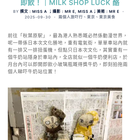
即飲！｜MILK SHOP LUCK 酪
BY
撰文﹕MISS A ；攝影﹕MR E, MISS A；美術﹕MR E
2025-09-30
兩個人旅吓行
、
東京
、
東京美食
前往「秋葉原駅」，最為港人熟悉嘅必然係動漫世界，
呢一帶係日本次文化勝地，重有電氣街，單單車站內就
有一排又一排扭蛋機。但點只日本次文化，其實重有一
個牛奶站隱身於車站內，全店就似一個牛奶便利店，於
月台內可以即開即飲小玻璃瓶嘅得獎牛奶，即刻拍拖兩
個人睇吓牛奶站位置！