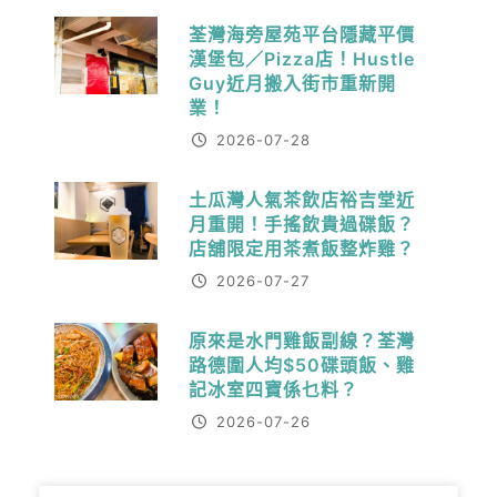
荃灣海旁屋苑平台隱藏平價
漢堡包／Pizza店！Hustle
Guy近月搬入街市重新開
業！
2026-07-28
土瓜灣人氣茶飲店裕吉堂近
月重開！手搖飲貴過碟飯？
店舖限定用茶煮飯整炸雞？
2026-07-27
原來是水門雞飯副線？荃灣
路德圍人均$50碟頭飯、雞
記冰室四寶係乜料？
2026-07-26