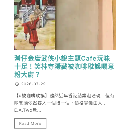
灣仔金庸武俠小說主題Cafe玩味
十足！笑林寺隱藏被咖啡耽誤嘅意
粉大廚？
2026-07-29
【#被咖啡耽誤】雖然近年香港結業潮湧現﹐但有
啲餐廳依然客人一個接一個，價格豐儉由人﹐
E.A.Two覺...
Read More