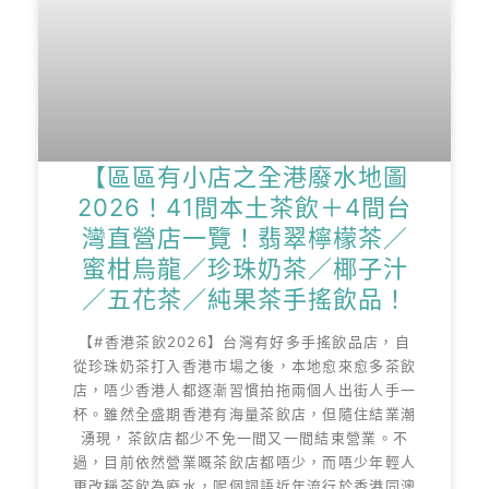
【區區有小店之全港廢水地圖
2026！41間本土茶飲＋4間台
灣直營店一覽！翡翠檸檬茶／
蜜柑烏龍／珍珠奶茶／椰子汁
／五花茶／純果茶手搖飲品！
【#香港茶飲2026】台灣有好多手搖飲品店，自
從珍珠奶茶打入香港市場之後，本地愈來愈多茶飲
店，唔少香港人都逐漸習慣拍拖兩個人出街人手一
杯。雖然全盛期香港有海量茶飲店，但隨住結業潮
湧現，茶飲店都少不免一間又一間結束營業。不
過，目前依然營業嘅茶飲店都唔少，而唔少年輕人
更改稱茶飲為廢水，呢個詞語近年流行於香港同澳