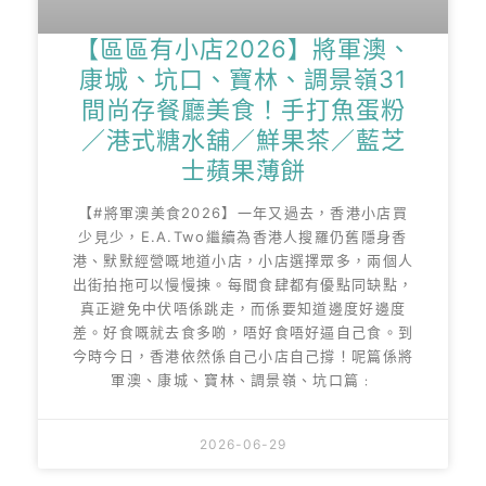
【區區有小店2026】將軍澳、
康城、坑口、寶林、調景嶺31
間尚存餐廳美食！手打魚蛋粉
／港式糖水舖／鮮果茶／藍芝
士蘋果薄餅
【#將軍澳美食2026】一年又過去，香港小店買
少見少，E.A.Two繼續為香港人搜羅仍舊隱身香
港、默默經營嘅地道小店，小店選擇眾多，兩個人
出街拍拖可以慢慢揀。每間食肆都有優點同缺點，
真正避免中伏唔係跳走，而係要知道邊度好邊度
差。好食嘅就去食多啲，唔好食唔好逼自己食。到
今時今日，香港依然係自己小店自己撐！呢篇係將
軍澳、康城、寶林、調景嶺、坑口篇﹕
2026-06-29