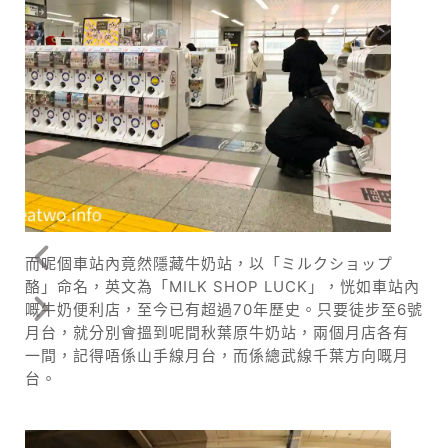
而呢個車站內竟然隱藏牛奶站，以「ミルクショップ
酪」命名，英文為「MILK SHOP LUCK」，恍如車站內
嘅牛奶便利店，至今已有超過70年歷史。只要徒步至6號
月台，就分別會搵到呢間秋葉原牛奶站，兩個月店各有
一間，記得唔係山手線月台，而係總武線千葉方向嘅月
台。