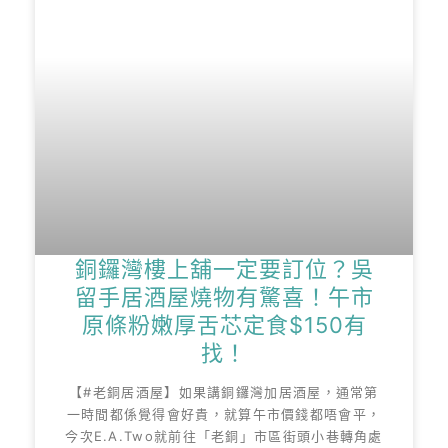
銅鑼灣樓上舖一定要訂位？吳
留手居酒屋燒物有驚喜！午市
原條粉嫩厚舌芯定食$150有
找！
【#老銅居酒屋】如果講銅鑼灣加居酒屋，通常第
一時間都係覺得會好貴，就算午市價錢都唔會平，
今次E.A.Two就前往「老銅」市區街頭小巷轉角處