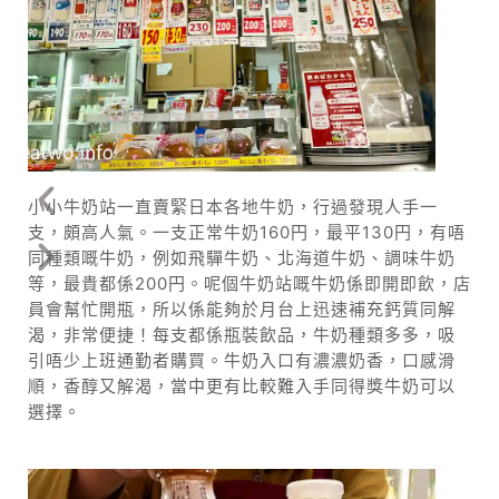
小小牛奶站一直賣緊日本各地牛奶，行過發現人手一
支，頗高人氣。一支正常牛奶160円，最平130円，有唔
同種類嘅牛奶，例如飛驒牛奶、北海道牛奶、調味牛奶
等，最貴都係200円。呢個牛奶站嘅牛奶係即開即飲，店
員會幫忙開瓶，所以係能夠於月台上迅速補充鈣質同解
渴，非常便捷！每支都係瓶裝飲品，牛奶種類多多，吸
引唔少上班通勤者購買。牛奶入口有濃濃奶香，口感滑
順，香醇又解渴，當中更有比較難入手同得獎牛奶可以
選擇。