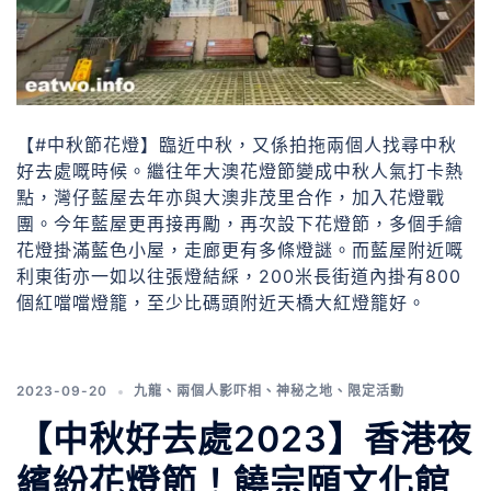
【#中秋節花燈】臨近中秋，又係拍拖兩個人找尋中秋
好去處嘅時候。繼往年大澳花燈節變成中秋人氣打卡熱
點，灣仔藍屋去年亦與大澳非茂里合作，加入花燈戰
團。今年藍屋更再接再勵，再次設下花燈節，多個手繪
花燈掛滿藍色小屋，走廊更有多條燈謎。而藍屋附近嘅
利東街亦一如以往張燈結綵，200米長街道內掛有800
個紅噹噹燈籠，至少比碼頭附近天橋大紅燈籠好。
2023-09-20
九龍
、
兩個人影吓相
、
神秘之地
、
限定活動
【中秋好去處2023】香港夜
繽紛花燈節！饒宗頤文化館