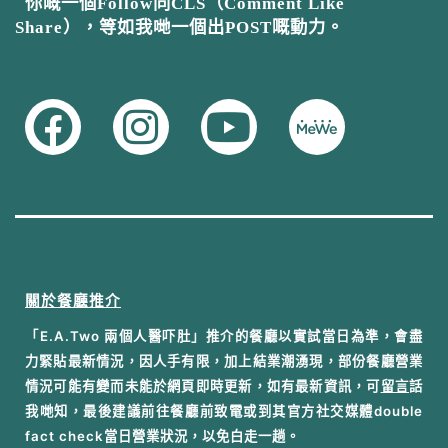
你嘅一個Follow同CLS（Comment Like
Share），等如我哋一個出POST嘅動力。
關於餐廳推介
「E.A.Two 兩個人醫吓肚」推介的餐廳以實試當日為準，會盡
力緊貼最新情況，因人手有限，加上結業潮湧現，部份餐廳營業
情況可能有變而未能於網頁即時更新，如有最新資訊，可
留言
話
我哋知，最後建議前往餐廳前致電或到其官方社交媒體double
fact check當日營業狀況，以免白走一趟。