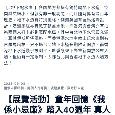
【#地下配水庫 】各國地方都擁有獨特嘅地下水道，空
間縱然細小，但就有非一般功能，而且隨時擁有過百年
歷史。地下水道有特別風格，例如英國有羅馬洛場設
計，澳洲悉屁亦有派丁頓蓄水池，而香港與台灣亦有拍
拖兩個人打卡必到嘅配水庫。其中台北地下水宮殿充滿
土耳其伊斯坦堡風格，而香港深水埗主教山玩水庫則有
古羅馬風格，只不過台北地下水道長期限定開放，而香
港地下水道幾乎被剷平，於爭議聲下先重新開放公眾入
場，但仍有一定限制，即睇台北與香港地下水道入場方
法！
2023-09-08
兩個人影吓相
、
兩個人行吓街
、
漫遊展覽
、
限時好去處
【展覽活動】童年回憶《我
係小忌廉》踏入40週年 真人