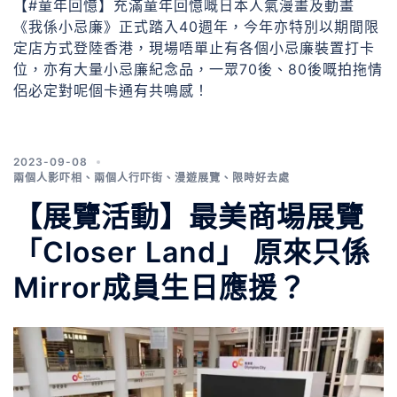
【#童年回憶】充滿童年回憶嘅日本人氣漫畫及動畫
《我係小忌廉》正式踏入40週年，今年亦特別以期間限
定店方式登陸香港，現場唔單止有各個小忌廉裝置打卡
位，亦有大量小忌廉紀念品，一眾70後、80後嘅拍拖情
侶必定對呢個卡通有共鳴感！
2023-09-08
兩個人影吓相
、
兩個人行吓街
、
漫遊展覽
、
限時好去處
【展覽活動】最美商場展覽
「Closer Land」 原來只係
Mirror成員生日應援？