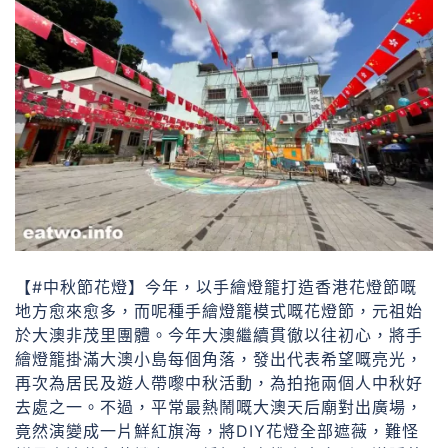
【#中秋節花燈】今年，以手繪燈籠打造香港花燈節嘅
地方愈來愈多，而呢種手繪燈籠模式嘅花燈節，元祖始
於大澳非茂里團體。今年大澳繼續貫徹以往初心，將手
繪燈籠掛滿大澳小島每個角落，發出代表希望嘅亮光，
再次為居民及遊人帶嚟中秋活動，為拍拖兩個人中秋好
去處之一。不過，平常最熱鬧嘅大澳天后廟對出廣場，
竟然演變成一片鮮紅旗海，將DIY花燈全部遮薇，難怪