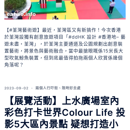
【#荃灣藝術遊】最近，荃灣區又有新搞作！今次香港
於荃灣設獨有創意旅遊項目「#ddHK 設計 #香港地– 藝
遊未盡・荃灣」，於荃灣主要通道及公園規劃出創意裝
置藝術，將景色與藝術融合，當中最搶眼嘅係15米長大
型吹氣鯨魚裝置，但到底最值得拍拖兩個人欣賞係邊個
角落呢？
2023-09-02
兩個人行吓街
、
限時好去處
【展覽活動】上水廣場室內
彩色打卡世界Colour Life 投
影5大區內景點 疑想打造小