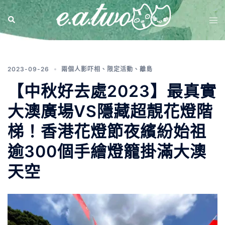
標籤:
夏日路線
2023-09-26
兩個人影吓相
、
限定活動
、
離島
【中秋好去處2023】最真實
大澳廣場VS隱藏超靚花燈階
梯！香港花燈節夜繽紛始祖
逾300個手繪燈籠掛滿大澳
天空