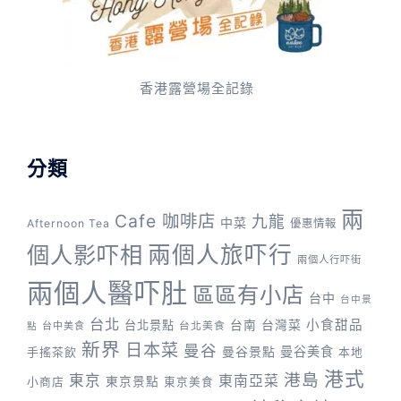
香港露營場全記錄
分類
兩
Cafe 咖啡店
九龍
中菜
Afternoon Tea
優惠情報
兩個人旅吓行
個人影吓相
兩個人行吓街
兩個人醫吓肚
區區有小店
台中
台中景
台北
台灣菜
小食甜品
台北景點
台南
台中美食
台北美食
點
新界
日本菜
曼谷
曼谷景點
曼谷美食
手搖茶飲
本地
港式
港島
東京
東南亞菜
東京景點
小商店
東京美食