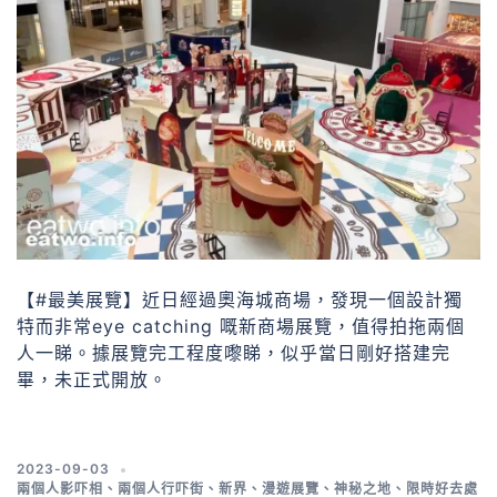
【#最美展覽】近日經過奧海城商場，發現一個設計獨
特而非常eye catching 嘅新商場展覽，值得拍拖兩個
人一睇。據展覽完工程度嚟睇，似乎當日剛好搭建完
畢，未正式開放。
2023-09-03
兩個人影吓相
、
兩個人行吓街
、
新界
、
漫遊展覽
、
神秘之地
、
限時好去處