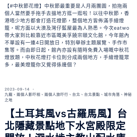
【#中秋節花燈】中秋節最重要是人月兩團圓，拍拖兩
個人當然要手拖手去搵地方逛一逛啦！以往中秋節，香
港唔少地方都會打造花燈節，整個地方皆佈滿手繪燈
籠，呢方面以大澳及灣仔藍屋最為人熟悉。今次eatwo
帶大家到比較靠近市區嘅美孚饒宗頤文化館，今年館內
不單設有一連4日開放日，特別舉辦主題展覽、手作市
集等。而由即日起，館內亦設有隨時免費入場嘅中秋花
燈放題，中秋花燈打卡位則分成兩個地方，手繪燈籠眾
多，最美燈籠你又覺得係邊個？
2023-09-14
九龍
、
兩個人影吓相
、
兩個人旅吓行
、
台北
、
台北景點
、
城市角落
、
神秘
之地
【土耳其風vs古羅馬風】台
北隱藏景點地下水宮殿限定