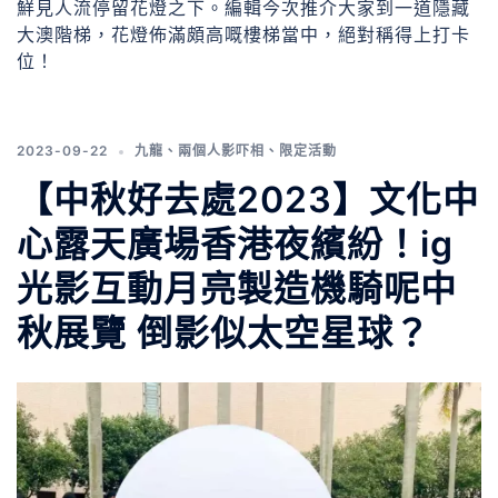
鮮見人流停留花燈之下。編輯今次推介大家到一道隱藏
大澳階梯，花燈佈滿頗高嘅樓梯當中，絕對稱得上打卡
位！
2023-09-22
九龍
、
兩個人影吓相
、
限定活動
【中秋好去處2023】文化中
心露天廣場香港夜繽紛！ig
光影互動月亮製造機騎呢中
秋展覽 倒影似太空星球？