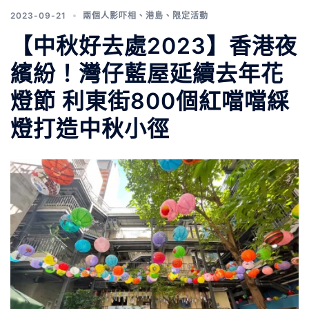
2023-09-21
兩個人影吓相
、
港島
、
限定活動
【中秋好去處2023】香港夜
繽紛！灣仔藍屋延續去年花
燈節 利東街800個紅噹噹綵
燈打造中秋小徑