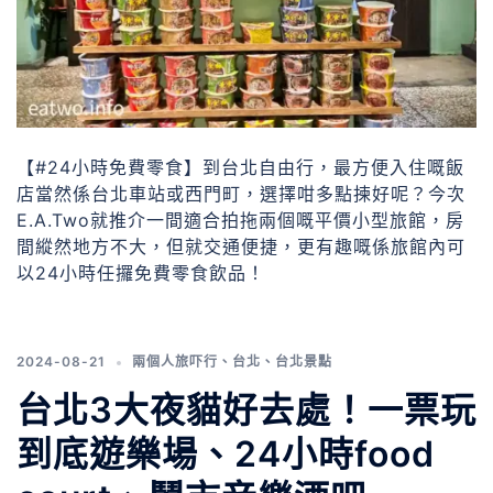
【#24小時免費零食】到台北自由行，最方便入住嘅飯
店當然係台北車站或西門町，選擇咁多點揀好呢？今次
E.A.Two就推介一間適合拍拖兩個嘅平價小型旅館，房
間縱然地方不大，但就交通便捷，更有趣嘅係旅館內可
以24小時任攞免費零食飲品！
2024-08-21
兩個人旅吓行
、
台北
、
台北景點
台北3大夜貓好去處！一票玩
到底遊樂場、24小時food