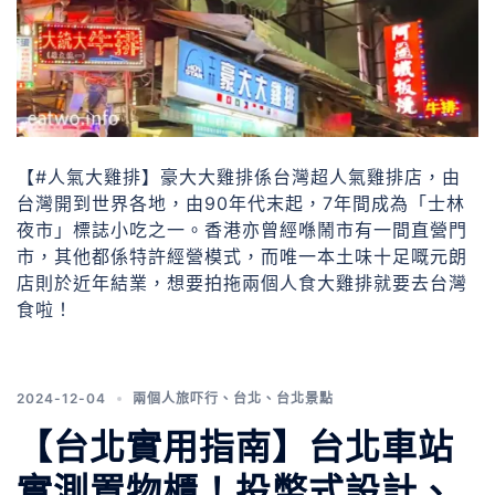
【#人氣大雞排】豪大大雞排係台灣超人氣雞排店，由
台灣開到世界各地，由90年代末起，7年間成為「士林
夜市」標誌小吃之一。香港亦曾經喺鬧市有一間直營門
市，其他都係特許經營模式，而唯一本土味十足嘅元朗
店則於近年結業，想要拍拖兩個人食大雞排就要去台灣
食啦！
2024-12-04
兩個人旅吓行
、
台北
、
台北景點
【台北實用指南】台北車站
實測置物櫃！投幣式設計、