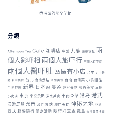
香港露營場全記錄
分類
兩
Cafe 咖啡店
九龍
中菜
Afternoon Tea
優惠情報
兩個人旅吓行
個人影吓相
兩個人行吓街
兩個人醫吓肚
區區有小店
台中
台中景
台北
台灣菜
小食甜品
台北景點
台南
台中美食
台北美食
點
新界
日本菜
曼谷
曼谷景點
曼谷美食
手搖茶飲
本地
港式
港島
東京
東南亞菜
東京景點
小商店
東京美食
神秘之地
澳門
漫遊展覽
澳門景點
澳門美食
花蓮
野餐隨行
限時好去處
西式
離島
限定活動
香港賞花地圖