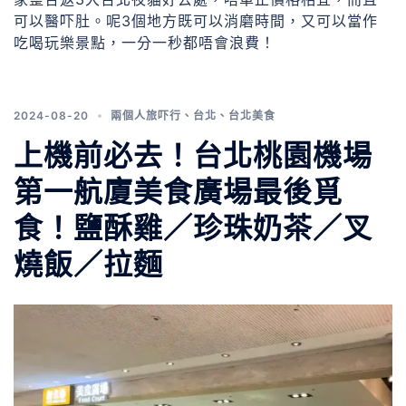
可以醫吓肚。呢3個地方既可以消磨時間，又可以當作
吃喝玩樂景點，一分一秒都唔會浪費！
2024-08-20
兩個人旅吓行
、
台北
、
台北美食
上機前必去！台北桃園機場
第一航廈美食廣場最後覓
食！鹽酥雞／珍珠奶茶／叉
燒飯／拉麵