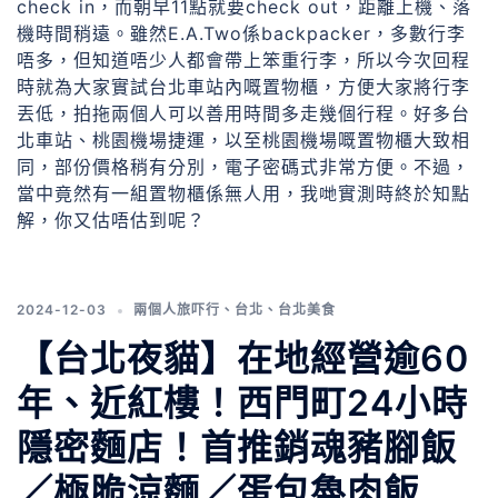
check in，而朝早11點就要check out，距離上機、落
機時間稍遠。雖然E.A.Two係backpacker，多數行李
唔多，但知道唔少人都會帶上笨重行李，所以今次回程
時就為大家實試台北車站內嘅置物櫃，方便大家將行李
丟低，拍拖兩個人可以善用時間多走幾個行程。好多台
北車站、桃園機場捷運，以至桃園機場嘅置物櫃大致相
同，部份價格稍有分別，電子密碼式非常方便。不過，
當中竟然有一組置物櫃係無人用，我哋實測時終於知點
解，你又估唔估到呢？
2024-12-03
兩個人旅吓行
、
台北
、
台北美食
【台北夜貓】在地經營逾60
年、近紅樓！西門町24小時
隱密麵店！首推銷魂豬腳飯
／極脆涼麵／蛋包魯肉飯