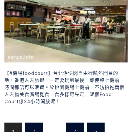
【#機場foodcourt】台北係快閃自由行嘅熱門目的
地，香港人去旅遊，一定要玩到最後，即使臨上機前，
時間都唔可以浪費。於桃園機場上機前，不妨拍拖兩個
人去物美食廣場覓食，食多樣嘢先走﹐呢個Food
Court係24小時開放呢！
1
2
...
7
>