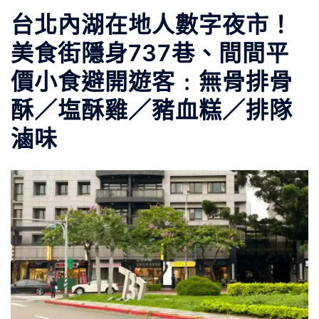
台北內湖在地人數字夜市！
美食街隱身737巷、間間平
價小食避開遊客﹕無骨排骨
酥／塩酥雞／豬血糕／排隊
滷味