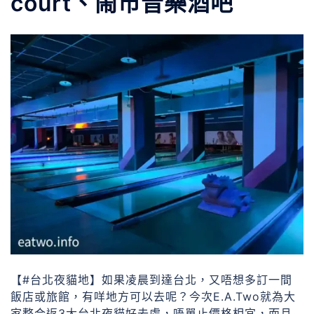
court、鬧市音樂酒吧
【#台北夜貓地】如果凌晨到達台北，又唔想多訂一間
飯店或旅館，有咩地方可以去呢？今次E.A.Two就為大
家整合返3大台北夜貓好去處，唔單止價格相宜，而且