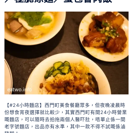
【#24小時麵店】西門町美食餐廳眾多，但夜晚凌晨時
份想食宵夜選擇就比較少，其實西門町有間24小時營業
嘅麵店，可以隨時去拍拖兩個人醫吓肚，唔單止係一間
老字號麵店，出品亦有水準，其中一款不得不試嘅係滷