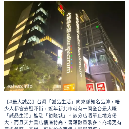
【#最大誠品】台灣「誠品生活」向來係知名品牌，唔
少人都會去逛吓街，近年新北市就有一間全台最大嘅
「誠品生活」進駐「裕隆城」。該分店唔單止地方偌
大，而且天井書店樓底特高，書籍數量繁多。商場更有