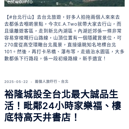
【#台北行山】去台北旅遊，好多人拍拖兩個人來來去
去都係去嗰啲景點，今次E.A.Two就帶大家去行山，而
且遠離遊客區，走到新北內湖區。內湖近郊係一條非常
容易穿梭嘅行山路線，山頂位置有一個隱藏賞景位，可
270度從高空環瞰台北風景，直接遠眺知名地標台北
101。然後，再打卡吊橋、瀑布等，走過治水園區，大多
數都係下行路段，係一段初級路線，新手適宜！
2025-05-22
兩個人旅吓行
、
台北
裕隆城設全台北最大誠品生
活！毗鄰24小時家樂福、樓
底特高天井書店！