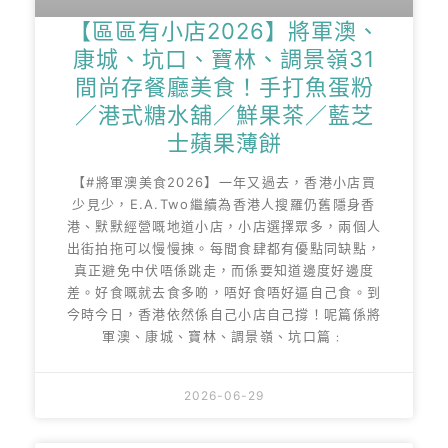
【區區有小店2026】將軍澳、
康城、坑口、寶林、調景嶺31
間尚存餐廳美食！手打魚蛋粉
／港式糖水舖／鮮果茶／藍芝
士蘋果薄餅
【#將軍澳美食2026】一年又過去，香港小店買
少見少，E.A.Two繼續為香港人搜羅仍舊隱身香
港、默默經營嘅地道小店，小店選擇眾多，兩個人
出街拍拖可以慢慢揀。每間食肆都有優點同缺點，
真正避免中伏唔係跳走，而係要知道邊度好邊度
差。好食嘅就去食多啲，唔好食唔好逼自己食。到
今時今日，香港依然係自己小店自己撐！呢篇係將
軍澳、康城、寶林、調景嶺、坑口篇﹕
2026-06-29