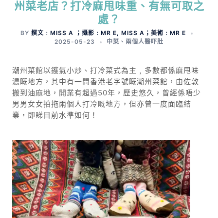
州菜老店？打冷麻甩味重、有無可取之
處？
BY
撰文﹕MISS A ；攝影﹕MR E, MISS A；美術﹕MR E
2025-05-23
中菜
、
兩個人醫吓肚
潮州菜館以鑊氣小炒、打冷菜式為主﹐多數都係麻甩味
濃嘅地方，其中有一間香港老字號嘅潮州菜館，由佐敦
搬到油麻地，開業有超過50年，歷史悠久，曾經係唔少
男男女女拍拖兩個人打冷嘅地方，但亦曾一度面臨結
業，即睇目前水準如何！