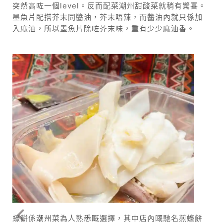
突然高咗一個level。反而配菜潮州甜酸菜就稍有驚喜。
墨魚片配搭芥末同醬油，芥末唔辣，而醬油內就只係加
入麻油，所以墨魚片除咗芥末味，重有少少麻油香。
蠔餅係潮州菜為人熟悉嘅選擇，其中店內嘅馳名煎蠔餅