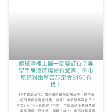
銅鑼灣樓上舖一定要訂位？吳
留手居酒屋燒物有驚喜！午市
原條粉嫩厚舌芯定食$150有
找！
【#老銅居酒屋】如果講銅鑼灣加居酒屋，通常第
一時間都係覺得會好貴，就算午市價錢都唔會平，
今次E.A.Two就前往「老銅」市區街頭小巷轉角處
一間居酒屋，原來係一間樓上舖，午市價錢都算適