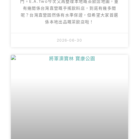
門。E.A.Two今次又再整理本地嘅茶飲店地圖，重
有幾間係台灣直營嘅手搖飲料店，到底有幾多間
呢？台灣直營固然係有水準保證，但希望大家首選
係本地出品嘅茶飲店啦！
2026-06-30