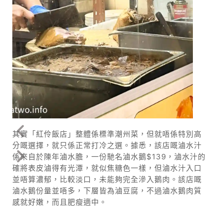
其實「紅伶飯店」整體係標準潮州菜，但就唔係特別高
分嘅選擇，就只係正常打冷之選。據悉，該店嘅滷水汁
係來自於陳年滷水膽，一份馳名滷水鵝$139，滷水汁的
確將表皮滷得有光潭，就似焦糖色一樣，但滷水汁入口
並唔算濃郁，比較淡口，未能夠完全滲入鵝肉。該店嘅
滷水鵝份量並唔多，下層皆為滷豆腐，不過滷水鵝肉質
感就好嫩，而且肥瘦適中。