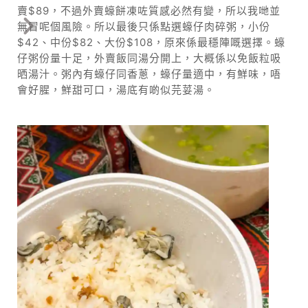
賣$89，不過外賣蠔餅凍咗質感必然有變，所以我哋並
無冒呢個風險。所以最後只係點選蠔仔肉碎粥，小份
$42、中份$82、大份$108，原來係最穩陣嘅選擇。蠔
仔粥份量十足，外賣飯同湯分開上，大概係以免飯粒吸
晒湯汁。粥內有蠔仔同香蔥，蠔仔量適中，有鮮味，唔
會好腥，鮮甜可口，湯底有啲似芫荽湯。