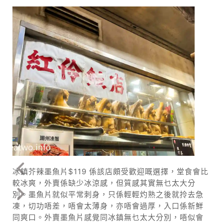
冰鎮芥辣墨魚片$119 係該店頗受歡迎嘅選擇，堂食會比
較冰爽，外賣係缺少冰涼感，但質感其實無乜太大分
別。墨魚片就似平常刺身，只係輕輕灼熟之後就拎去急
凍，切功唔差，唔會太薄身，亦唔會過厚，入口係新鮮
同爽口。外賣墨魚片感覺同冰鎮無乜太大分別，唔似會