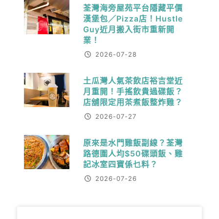
荃灣海旁屋苑平台隱藏平價
漢堡包／Pizza店！Hustle
Guy近月搬入街市重新開
業！
2026-07-28
土瓜灣人氣茶飲店裕吉堂近
月重開！手搖飲貴過碟飯？
店舖限定用茶煮飯整炸雞？
2026-07-27
原來是水門雞飯副線？荃灣
路德圍人均$50碟頭飯、雞
記冰室四寶係乜料？
2026-07-26