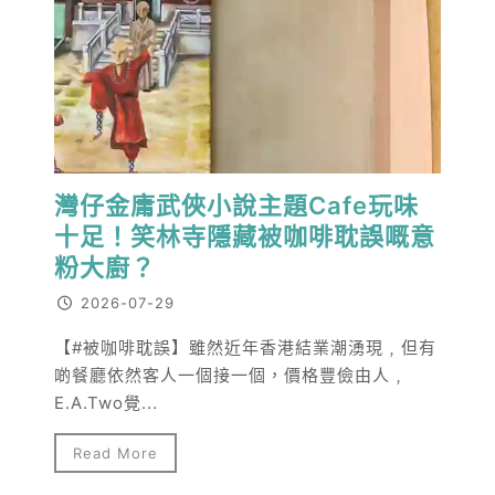
灣仔金庸武俠小說主題Cafe玩味
十足！笑林寺隱藏被咖啡耽誤嘅意
粉大廚？
2026-07-29
【#被咖啡耽誤】雖然近年香港結業潮湧現﹐但有
啲餐廳依然客人一個接一個，價格豐儉由人﹐
E.A.Two覺...
Read More