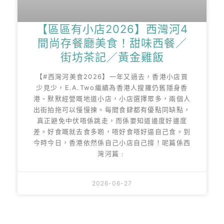
【區區有小店2026】西灣河4
間尚存餐廳美食！甜味西餐／
街坊茶記／黃金雞飯
【#西灣河美食2026】一年又過去，香港小店買
少見少，E.A.Two繼續為香港人搜羅仍舊隱身香
港、默默經營嘅地道小店，小店選擇眾多，兩個人
出街拍拖可以慢慢揀。每間食肆都有優點同缺點，
真正避免中伏唔係跳走，而係要知道邊度好邊度
差。好食嘅就去食多啲，唔好食唔好逼自己食。到
今時今日，香港依然係自己小店自己撐！呢篇係西
灣河篇﹕
2026-06-27