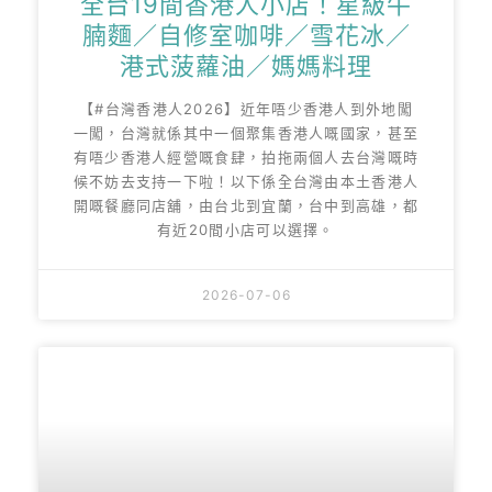
全台19間香港人小店！星級牛
腩麵／自修室咖啡／雪花冰／
港式菠蘿油／媽媽料理
【#台灣香港人2026】近年唔少香港人到外地闖
一闖，台灣就係其中一個聚集香港人嘅國家，甚至
有唔少香港人經營嘅食肆，拍拖兩個人去台灣嘅時
候不妨去支持一下啦！以下係全台灣由本土香港人
開嘅餐廳同店舖，由台北到宜蘭，台中到高雄，都
有近20間小店可以選擇。
2026-07-06