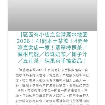
【區區有小店之全港廢水地圖
2026！41間本土茶飲＋4間台
灣直營店一覽！翡翠檸檬茶／
蜜柑烏龍／珍珠奶茶／椰子汁
／五花茶／純果茶手搖飲品！
【#香港茶飲2026】台灣有好多手搖飲品店，自
從珍珠奶茶打入香港市場之後，本地愈來愈多茶飲
店，唔少香港人都逐漸習慣拍拖兩個人出街人手一
杯。雖然全盛期香港有海量茶飲店，但隨住結業潮
湧現，茶飲店都少不免一間又一間結束營業。不
過，目前依然營業嘅茶飲店都唔少，而唔少年輕人
更改稱茶飲為廢水，呢個詞語近年流行於香港同澳