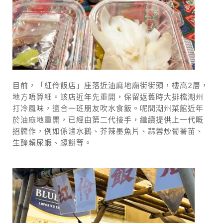
目前，「紅伶飯店」座落近油麻地廟街街頭，樓高2層，
地方唔算細。該店近年先重開，保留返舊時大排檔潮州
打冷風味，適合一班朋友吹水食飯。呢間潮州菜館近年
於油麻地重開，已經由第二代接手，繼續提供上一代嘅
招牌作，例如係滷水鵝、芥辣墨魚片、蒜蓉炒蔔薯苗、
生醃賴尿蝦、蠔餅等。