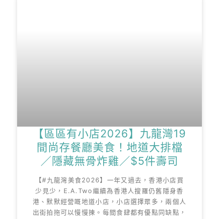
【區區有小店2026】九龍灣19
間尚存餐廳美食！地道大排檔
／隱藏無骨炸雞／$5件壽司
【#九龍灣美食2026】一年又過去，香港小店買
少見少，E.A.Two繼續為香港人搜羅仍舊隱身香
港、默默經營嘅地道小店，小店選擇眾多，兩個人
出街拍拖可以慢慢揀。每間食肆都有優點同缺點，