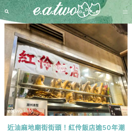
近油麻地廟街街頭！紅伶飯店逾50年潮