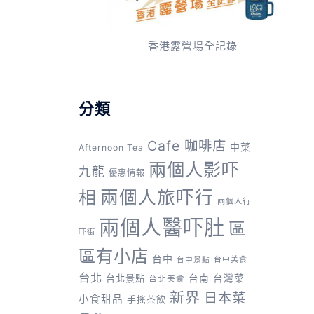
香港露營場全記錄
分類
Cafe 咖啡店
中菜
Afternoon Tea
兩個人影吓
九龍
優惠情報
兩個人旅吓行
相
兩個人行
兩個人醫吓肚
區
吓街
區有小店
台中
台中美食
台中景點
台北
台灣菜
台北景點
台南
台北美食
新界
日本菜
小食甜品
手搖茶飲