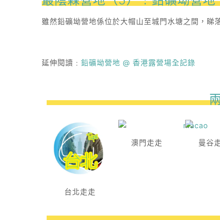
雖然鉛礦坳營地係位於大帽山至城門水塘之間，睇
延伸閱讀﹕
鉛礦坳營地 @ 香港露營場全記錄
澳門走走
曼谷
台北走走