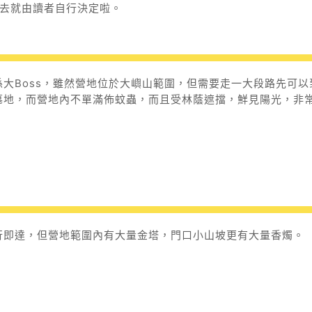
唔去就由讀者自行決定啦。
大Boss，雖然營地位於大嶼山範圍，但需要走一大段路先可以
墓地，而營地內不單滿佈蚊蟲，而且受林蔭遮擋，鮮見陽光，非
行即達，但營地範圍內有大量金塔，門口小山坡更有大量香燭。