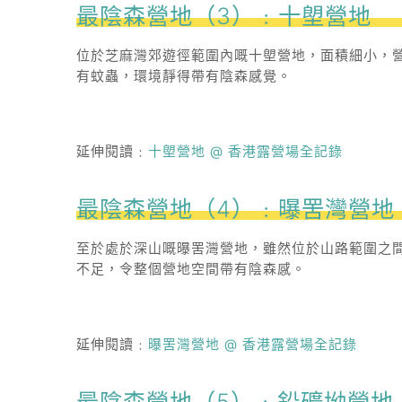
最陰森營地（3）﹕十塱營地
位於芝麻灣郊遊徑範圍內嘅十塱營地，面積細小，
有蚊蟲，環境靜得帶有陰森感覺。
延伸閱讀﹕
十塱營地 @ 香港露營場全記錄
最陰森營地（4）﹕曝罟灣營地
至於處於深山嘅曝罟灣營地，雖然位於山路範圍之
不足，令整個營地空間帶有陰森感。
延伸閱讀﹕
曝罟灣營地 @ 香港露營場全記錄
最陰森營地（5）﹕鉛礦坳營地