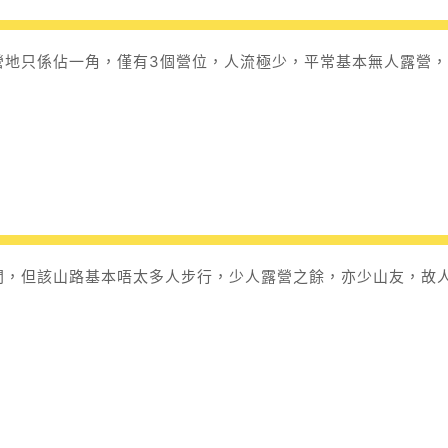
營地只係佔一角，僅有3個營位，人流極少，平常基本無人露營，
間，但該山路基本唔太多人步行，少人露營之餘，亦少山友，故