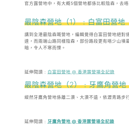
官方露營地中，有大概5個營地都係比較陰森，去
最陰森營地（1）﹕白富田營地
講到全港最陰森嘅營地，編輯覺得白富田營地絕對係
達，而兩端山路同樣陰森，部份路段更有唔少山墳
暗，令人不寒而慄。
延伸閱讀﹕
白富田營地 @ 香港露營場全記錄
最陰森營地（2）﹕牙鷹角營地
縱然牙鷹角營地係離二澳、大澳不遠，依瀝青路步
延伸閱讀﹕
牙鷹角營地 @ 香港露營場全記錄