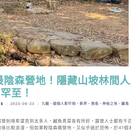
最陰森營地！隱藏山坡林間人
罕至！
 E
2023-06-23
九龍
、
兩個人影吓相
、
新界
、
港島
、
神秘之地
、
離島
露營則唔希望見到太多人，鹹魚青菜各有所好，露營人士都有千
係比較浪漫，但如果較陰森嘅營地，又似乎過於恐怖，於41個