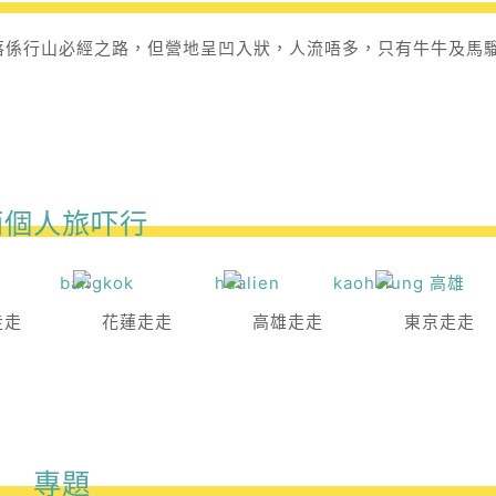
落係行山必經之路，但營地呈凹入狀，人流唔多，只有牛牛及馬
兩個人旅吓行
走走
花蓮走走
高雄走走
東京走走
專題