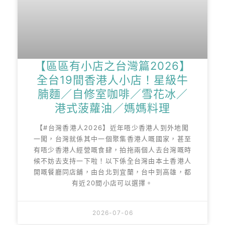
【區區有小店之台灣篇2026】
全台19間香港人小店！星級牛
腩麵／自修室咖啡／雪花冰／
港式菠蘿油／媽媽料理
【#台灣香港人2026】近年唔少香港人到外地闖
一闖，台灣就係其中一個聚集香港人嘅國家，甚至
有唔少香港人經營嘅食肆，拍拖兩個人去台灣嘅時
候不妨去支持一下啦！以下係全台灣由本土香港人
開嘅餐廳同店舖，由台北到宜蘭，台中到高雄，都
有近20間小店可以選擇。
2026-07-06