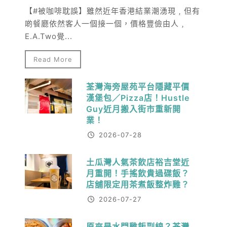
【#被咖啡耽誤】雖然近年香港結業潮湧現﹐但有
啲餐廳依然客人一個接一個，價格豐儉由人﹐
E.A.Two覺...
Read More
荃灣海旁屋苑平台隱藏平價
漢堡包／Pizza店！Hustle
Guy近月搬入街市重新開
業！
2026-07-28
土瓜灣人氣茶飲店裕吉堂近
月重開！手搖飲貴過碟飯？
店舖限定用茶煮飯整炸雞？
2026-07-27
原來是水門雞飯副線？荃灣