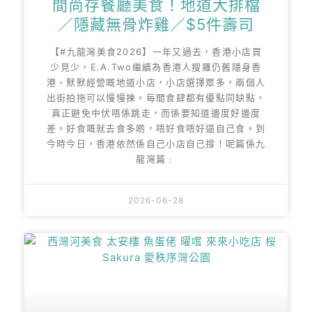
間尚存餐廳美食！地道大排檔
／隱藏無骨炸雞／$5件壽司
【#九龍灣美食2026】一年又過去，香港小店買
少見少，E.A.Two繼續為香港人搜羅仍舊隱身香
港、默默經營嘅地道小店，小店選擇眾多，兩個人
出街拍拖可以慢慢揀。每間食肆都有優點同缺點，
真正避免中伏唔係跳走，而係要知道邊度好邊度
差。好食嘅就去食多啲，唔好食唔好逼自己食。到
今時今日，香港依然係自己小店自己撐！呢篇係九
龍灣篇﹕
2026-06-28