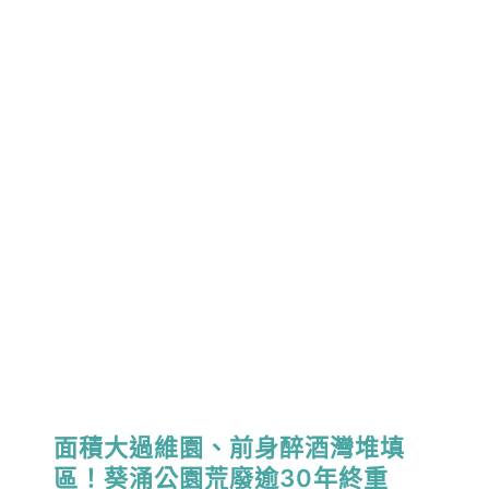
面積大過維園、前身醉酒灣堆填
區！葵涌公園荒廢逾30年終重