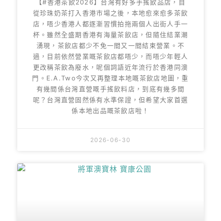
【#香港茶飲2026】台灣有好多手搖飲品店，自
從珍珠奶茶打入香港市場之後，本地愈來愈多茶飲
店，唔少香港人都逐漸習慣拍拖兩個人出街人手一
杯。雖然全盛期香港有海量茶飲店，但隨住結業潮
湧現，茶飲店都少不免一間又一間結束營業。不
過，目前依然營業嘅茶飲店都唔少，而唔少年輕人
更改稱茶飲為廢水，呢個詞語近年流行於香港同澳
門。E.A.Two今次又再整理本地嘅茶飲店地圖，重
有幾間係台灣直營嘅手搖飲料店，到底有幾多間
呢？台灣直營固然係有水準保證，但希望大家首選
係本地出品嘅茶飲店啦！
2026-06-30