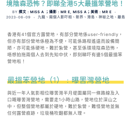
境陰森恐怖？即睇全港5大最搵笨營地！
BY
撰文﹕MISS A ；攝影﹕MR E, MISS A；美術﹕MR E
2023-06-09
九龍
、
兩個人影吓相
、
新界
、
港島
、
神秘之地
、
離島
香港有41個官方露營地，有部分營地係user-friendly，
但亦有部份營地係極為不便，可能係路程遙遠而設備簡
陋，亦可能係硬地，難於紮營，甚至係環境陰森恐怖，
唔想拍拖兩個人去到先知中伏，即刻睇吓有邊5個最搵笨
營地啦！
最搵笨營地（1）﹕曝罟灣營地
與近一年人氣影相位曝罟灣半月堤圍屬同一條路線及入
口嘅曝罟灣營地，需要走1小時山路，營地位於深山之
中，但整個營地都屬於硬地，難於紮營，難怪營地並無
任何露營痕跡，垃圾桶吹翻都無人理。