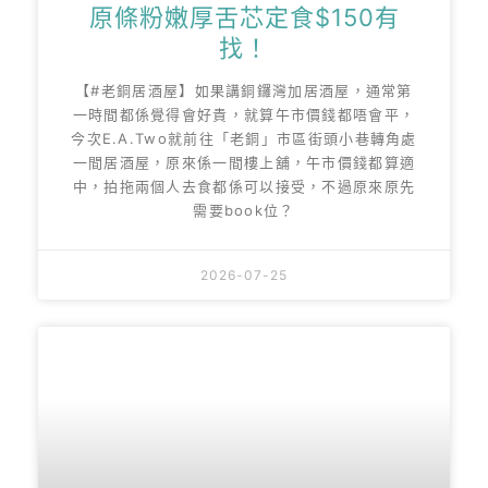
原條粉嫩厚舌芯定食$150有
找！
【#老銅居酒屋】如果講銅鑼灣加居酒屋，通常第
一時間都係覺得會好貴，就算午市價錢都唔會平，
今次E.A.Two就前往「老銅」市區街頭小巷轉角處
一間居酒屋，原來係一間樓上舖，午市價錢都算適
中，拍拖兩個人去食都係可以接受，不過原來原先
需要book位？
2026-07-25