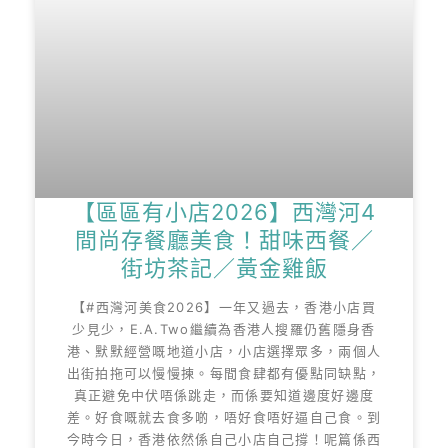
【區區有小店2026】西灣河4
間尚存餐廳美食！甜味西餐／
街坊茶記／黃金雞飯
【#西灣河美食2026】一年又過去，香港小店買
少見少，E.A.Two繼續為香港人搜羅仍舊隱身香
港、默默經營嘅地道小店，小店選擇眾多，兩個人
出街拍拖可以慢慢揀。每間食肆都有優點同缺點，
真正避免中伏唔係跳走，而係要知道邊度好邊度
差。好食嘅就去食多啲，唔好食唔好逼自己食。到
今時今日，香港依然係自己小店自己撐！呢篇係西