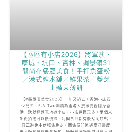
【區區有小店2026】將軍澳、
康城、坑口、寶林、調景嶺31
間尚存餐廳美食！手打魚蛋粉
／港式糖水舖／鮮果茶／藍芝
士蘋果薄餅
【#將軍澳美食2026】一年又過去，香港小店買
少見少，E.A.Two繼續為香港人搜羅仍舊隱身香
港、默默經營嘅地道小店，小店選擇眾多，兩個人
出街拍拖可以慢慢揀。每間食肆都有優點同缺點，
真正避免中伏唔係跳走，而係要知道邊度好邊度
差。好食嘅就去食多啲，唔好食唔好逼自己食。到