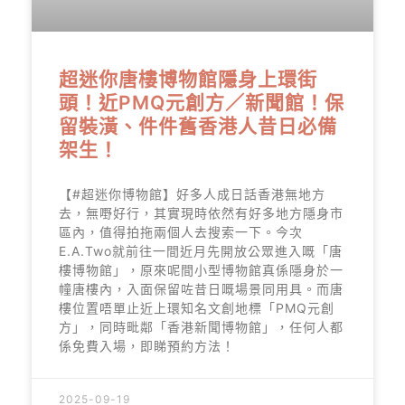
超迷你唐樓博物館隱身上環街
頭！近PMQ元創方／新聞館！保
留裝潢、件件舊香港人昔日必備
架生！
【#超迷你博物館】好多人成日話香港無地方
去，無嘢好行，其實現時依然有好多地方隱身市
區內，值得拍拖兩個人去搜索一下。今次
E.A.Two就前往一間近月先開放公眾進入嘅「唐
樓博物館」，原來呢間小型博物館真係隱身於一
幢唐樓內，入面保留咗昔日嘅場景同用具。而唐
樓位置唔單止近上環知名文創地標「PMQ元創
方」，同時毗鄰「香港新聞博物館」，任何人都
係免費入場，即睇預約方法！
2025-09-19