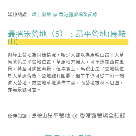
延伸閱讀﹕
嶂上營地 @ 香港露營場全記錄
最搵笨營地（5）﹕昂平營地(馬鞍
山)
與嶂上營地為同樣情況，唔少人都以為馬鞍山昂平大草
原就係昂平營地位置，草原地方偌大，可享遼闊西貢風
景，甚至可眺望海景。但事實上，馬鞍山昂平營地係位
於大草原背後，營地雖有圍欄，但牛牛仍可從旱廁一端
進入營地，故營地草地滿佈牛糞，而營地被林木包圍，
亦無景觀可言。
昂平營地 @ 香港露營場全記錄
馬鞍山
延伸閱讀﹕