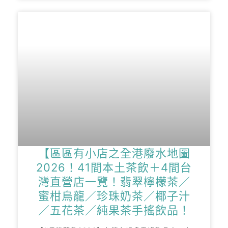
【區區有小店之全港廢水地圖
2026！41間本土茶飲＋4間台
灣直營店一覽！翡翠檸檬茶／
蜜柑烏龍／珍珠奶茶／椰子汁
／五花茶／純果茶手搖飲品！