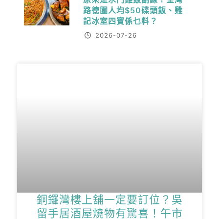
路德圍人均$50碟頭飯、雞
記冰室四寶係乜料？
2026-07-26
銅鑼灣樓上舖一定要訂位？吳
留手居酒屋燒物有驚喜！午市