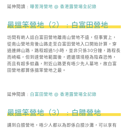
延伸閱讀﹕
曝罟灣營地 @ 香港露營場全記錄
最搵笨營地（2）﹕白富田營地
坊間有啲人話白富田營地離南山營地不遠，但事實上，
從南山營地背後山路走至白富田營地入口開始計算，穿
過連綿山路，路程超過1小時，並非只係30分鐘，路程長
而崎嶇，但到達營地範圍後，週邊環境極為陰森恐怖，
而且有超多蚊蟲，附近山路更有唔少先人墓地，故白富
田營地都算係搵笨營地之最。
延伸閱讀﹕
白富田營地 @ 香港露營場全記錄
最搵笨營地（3）﹕白腊營地
講到白腊營地，唔少人都以為即係白腊沙灘，可以享有