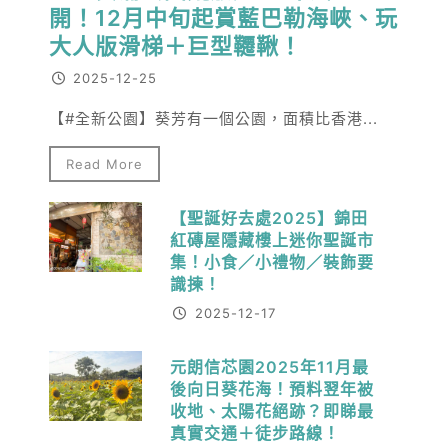
開！12月中旬起賞藍巴勒海峽、玩
大人版滑梯＋巨型韆鞦！
2025-12-25
【#全新公園】葵芳有一個公園，面積比香港...
Read More
【聖誕好去處2025】錦田
紅磚屋隱藏樓上迷你聖誕市
集！小食／小禮物／裝飾要
識揀！
2025-12-17
元朗信芯園2025年11月最
後向日葵花海！預料翌年被
收地、太陽花絕跡？即睇最
真實交通＋徒步路線！