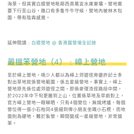
海景，但其實白腊營地毗鄰西貢萬宜水庫東壩，營地需
要下行至山谷，路口有多隻牛牛守候，營地內被林木包
圍，帶有陰森感覺。
延伸閱讀﹕
白腊營地 @ 香港露營場全記錄
最搵笨營地（4）﹕嶂上營地
至於嶂上營地，唔少人都以為嶂上郊遊徑旁邊許記士多
對出草地就係營地範圍，係五星級營地。事實上，嶂上
營地原先係位處郊遊徑之間，即係麥理浩徑路段中間，
於2022年中下旬更搬到上山，位置係草地及旱廁對上，
官方嶂上營地一眼睇晒，只有4個營位，無燒烤爐，每個
營位得一張小石枱同4張細到俾小朋友坐嘅小石櫈，而地
面則為硬地，難於紮營，瞬間變成一星級營地，非常搵
笨。