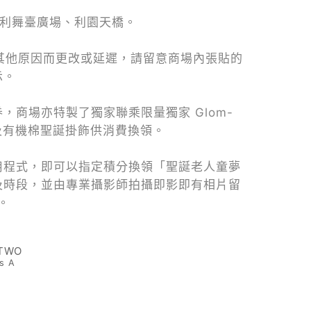
、利舞臺廣場、利園天橋。
其他原因而更改或延遲，請留意商場內張貼的
示。
，商場亦特製了獨家聯乘限量獨家 Glom-
毯及有機棉聖誕掛飾供消費換領。
 會員應用程式，即可以指定積分換領「聖誕老人童夢
及時段，並由專業攝影師拍攝即影即有相片留
。
TWO
s A