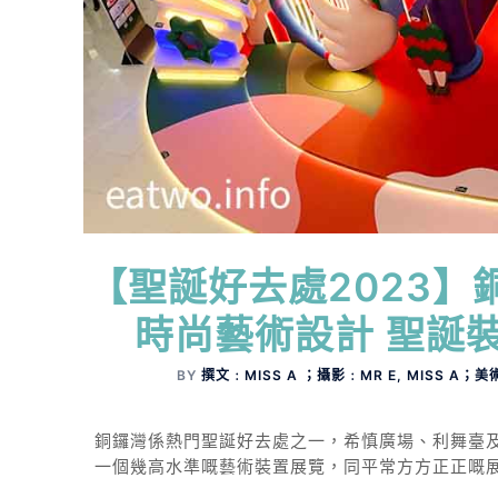
【聖誕好去處2023
時尚藝術設計 聖誕
BY
撰文﹕MISS A ；攝影﹕MR E, MISS A；美
銅鑼灣係熱門聖誕好去處之一，希慎廣場、利舞臺
一個幾高水準嘅藝術裝置展覽，同平常方方正正嘅