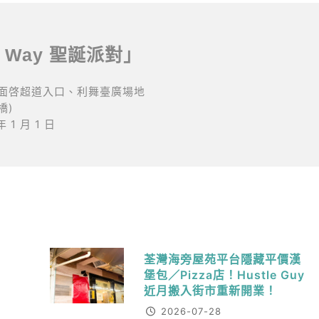
he Way 聖誕派對」
地面啓超道入口、利舞臺廣場地
橋)
年 1 月 1 日
荃灣海旁屋苑平台隱藏平價漢
堡包／Pizza店！Hustle Guy
近月搬入街市重新開業！
2026-07-28