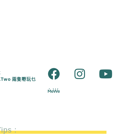
肚
E.A.Two 兩隻嘢玩乜
ips :