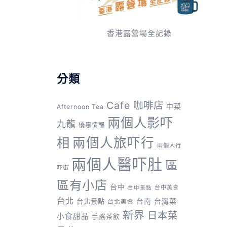
香港露營場全記錄
分類
Cafe 咖啡店
中菜
Afternoon Tea
兩個人影吓
九龍
優惠情報
兩個人旅吓行
相
兩個人行
兩個人醫吓肚
區
吓街
區有小店
台中
台中美食
台中景點
台北
台灣菜
台北景點
台南
台北美食
新界
日本菜
小食甜品
手搖茶飲