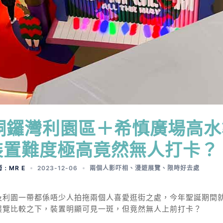
】銅鑼灣利園區＋希慎廣場高水
裝置難度極高竟然無人打卡？
術﹕MR E
2023-12-06
兩個人影吓相
、
漫遊展覽
、
限時好去處
及利園一帶都係唔少人拍拖兩個人喜愛逛街之處，今年聖誕期間
展覽比較之下，裝置明顯可見一斑，但竟然無人上前打卡？