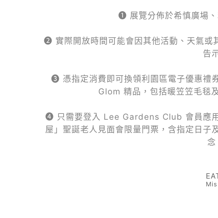
❶ 展覽分佈於希慎廣場
❷ 實際開放時間可能會因其他活動、天氣或
告
❸ 憑指定消費即可換領利園區電子優惠禮券
Glom 精品，包括暖笠笠毛
❹ 只需要登入 Lee Gardens Club
屋」聖誕老人見面會限量門票，含指定日子
念
EA
Mis