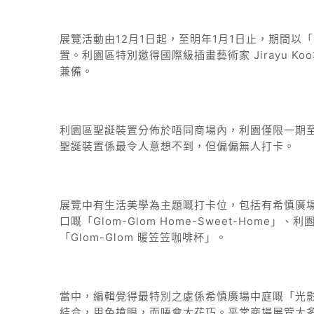
展覽活動由12月1日起，至明年1月1日止，期間以「Glo
置。利園區特別邀得國際級插畫藝術家 Jirayu K
兼備。
利園區聖誕裝置分佈於唔同商場內，利園僅限一期至二
聖誕裝置係最令人意想不到，但偏偏無人打卡。
展覽中有生活美學為主題嘅打卡位，包括有希慎廣場嘅「 
口嘅「Glom-Glom Home-Sweet-Home」、利
「Glom-Glom 暖笠笠咖啡杯」。
當中，編輯覺得最特別之處係希慎廣場中庭嘅「光
結合，用色搶眼，而唔會太花巧。平常商場展覽大多