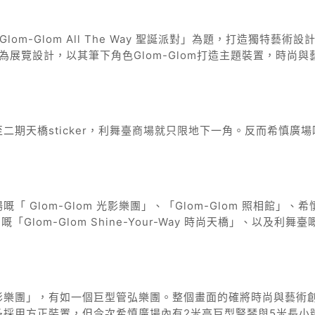
m-Glom All The Way 聖誕派對」為題，打造獨特藝術設
oo為展覽設計，以其筆下角色Glom-Glom打造主題裝置，時尚與
期天橋sticker，利舞臺商場就只限地下一角。反而希慎廣場
Glom-Glom 光影樂團」、「Glom-Glom 照相館」、希
園嘅「Glom-Glom Shine-Your-Way 時尚天橋」、以及利舞臺
影樂團」，有如一個巨型管弘樂團。整個畫面的確將時尚與藝術
採用方正裝置，但今次希慎廣場內有2米高巨型豎琴與5米長小