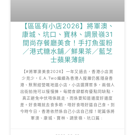
【區區有小店2026】將軍澳、
康城、坑口、寶林、調景嶺31
間尚存餐廳美食！手打魚蛋粉
／港式糖水舖／鮮果茶／藍芝
士蘋果薄餅
【#將軍澳美食2026】一年又過去，香港小店買
少見少，E.A.Two繼續為香港人搜羅仍舊隱身香
港、默默經營嘅地道小店，小店選擇眾多，兩個人
出街拍拖可以慢慢揀。每間食肆都有優點同缺點，
真正避免中伏唔係跳走，而係要知道邊度好邊度
差。好食嘅就去食多啲，唔好食唔好逼自己食。到
今時今日，香港依然係自己小店自己撐！呢篇係將
軍澳、康城、寶林、調景嶺、坑口篇﹕