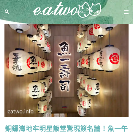
銅鑼灣地牢明星飯堂驚現簽名牆！魚一午