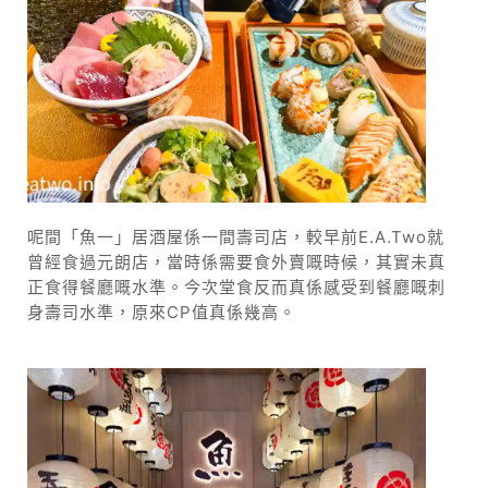
呢間「魚一」居酒屋係一間壽司店，較早前E.A.Two就
曾經食過元朗店，當時係需要食外賣嘅時候，其實未真
正食得餐廳嘅水準。今次堂食反而真係感受到餐廳嘅刺
身壽司水準，原來CP值真係幾高。