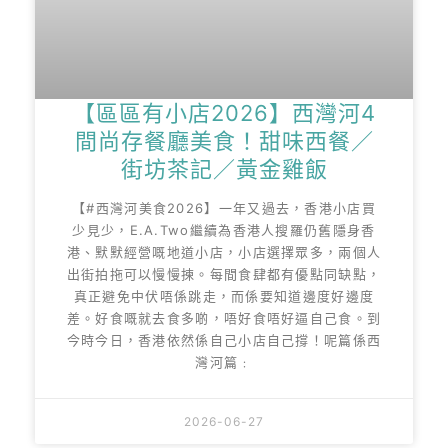
【區區有小店2026】西灣河4
間尚存餐廳美食！甜味西餐／
街坊茶記／黃金雞飯
【#西灣河美食2026】一年又過去，香港小店買
少見少，E.A.Two繼續為香港人搜羅仍舊隱身香
港、默默經營嘅地道小店，小店選擇眾多，兩個人
出街拍拖可以慢慢揀。每間食肆都有優點同缺點，
真正避免中伏唔係跳走，而係要知道邊度好邊度
差。好食嘅就去食多啲，唔好食唔好逼自己食。到
今時今日，香港依然係自己小店自己撐！呢篇係西
灣河篇﹕
2026-06-27