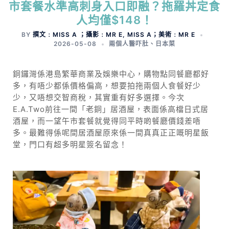
市套餐水準高刺身入口即融？拖羅丼定食
人均僅$148！
BY
撰文﹕MISS A ；攝影﹕MR E, MISS A；美術﹕MR E
2026-05-08
兩個人醫吓肚
、
日本菜
銅鑼灣係港島繁華商業及娛樂中心，購物點同餐廳都好
多，有唔少都係價格偏高，想要拍拖兩個人食餐好少
少，又唔想交智商稅，其實重有好多選擇。今次
E.A.Two前往一間「老銅」居酒屋，表面係高檔日式居
酒屋，而一望午市套餐就覺得同平時啲餐廳價錢差唔
多。最難得係呢間居酒屋原來係一間真真正正嘅明星飯
堂，門口有超多明星簽名留念！