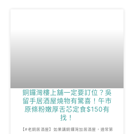
銅鑼灣樓上舖一定要訂位？吳
留手居酒屋燒物有驚喜！午市
原條粉嫩厚舌芯定食$150有
找！
【#老銅居酒屋】如果講銅鑼灣加居酒屋，通常第