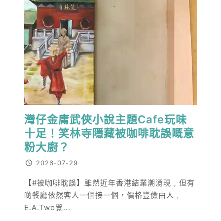
灣仔金庸武俠小說主題Cafe玩味
十足！笑林寺隱藏被咖啡耽誤嘅意
粉大廚？
2026-07-29
【#被咖啡耽誤】雖然近年香港結業潮湧現﹐但有
啲餐廳依然客人一個接一個，價格豐儉由人﹐
E.A.Two覺...