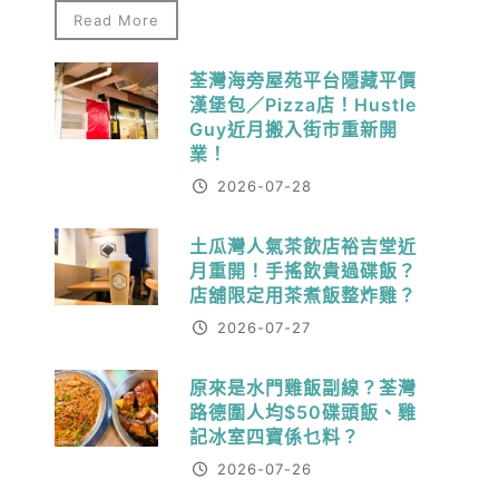
Read More
荃灣海旁屋苑平台隱藏平價
漢堡包／Pizza店！Hustle
Guy近月搬入街市重新開
業！
2026-07-28
土瓜灣人氣茶飲店裕吉堂近
月重開！手搖飲貴過碟飯？
店舖限定用茶煮飯整炸雞？
2026-07-27
原來是水門雞飯副線？荃灣
路德圍人均$50碟頭飯、雞
記冰室四寶係乜料？
2026-07-26