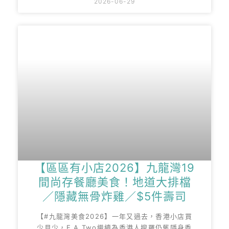
2026-06-29
【區區有小店2026】九龍灣19
間尚存餐廳美食！地道大排檔
／隱藏無骨炸雞／$5件壽司
【#九龍灣美食2026】一年又過去，香港小店買
少見少，E.A.Two繼續為香港人搜羅仍舊隱身香