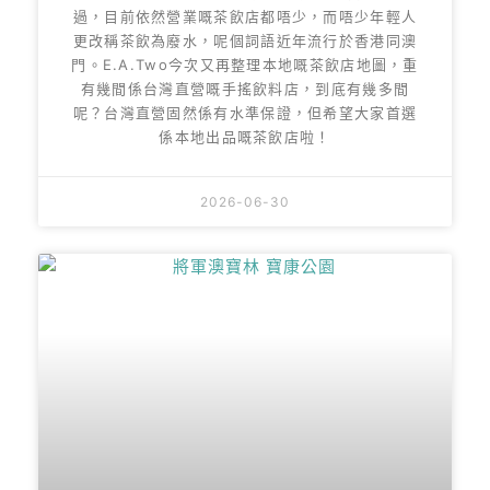
過，目前依然營業嘅茶飲店都唔少，而唔少年輕人
更改稱茶飲為廢水，呢個詞語近年流行於香港同澳
門。E.A.Two今次又再整理本地嘅茶飲店地圖，重
有幾間係台灣直營嘅手搖飲料店，到底有幾多間
呢？台灣直營固然係有水準保證，但希望大家首選
係本地出品嘅茶飲店啦！
2026-06-30