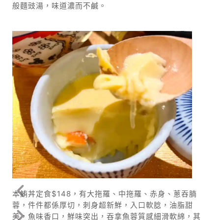
般麵豉湯，味道濃而不鹹。
本鮪丼定食$148，有大拖羅、中拖羅、赤身、蔥吞腩
蓉，件件都係厚切，刺身超新鮮，入口軟腍，油脂甜
美，魚味香口，鮮味突出，吞拿魚蓉質感細滑軟綿，其