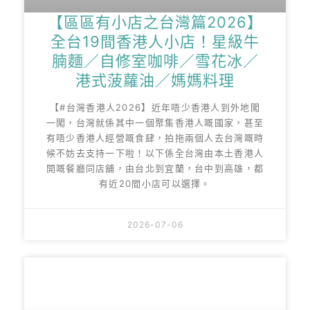
【區區有小店之台灣篇2026】
全台19間香港人小店！星級牛
腩麵／自修室咖啡／雪花冰／
港式菠蘿油／媽媽料理
【#台灣香港人2026】近年唔少香港人到外地闖
一闖，台灣就係其中一個聚集香港人嘅國家，甚至
有唔少香港人經營嘅食肆，拍拖兩個人去台灣嘅時
候不妨去支持一下啦！以下係全台灣由本土香港人
開嘅餐廳同店舖，由台北到宜蘭，台中到高雄，都
有近20間小店可以選擇。
2026-07-06