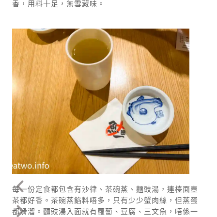
香，用料十足，無雪藏味。
每一份定食都包含有沙律、茶碗蒸、麵豉湯，連檯面壺
茶都好香。茶碗蒸餡料唔多，只有少少蟹肉絲，但蒸蛋
都滑溜。麵豉湯入面就有蘿蔔、豆腐、三文魚，唔係一