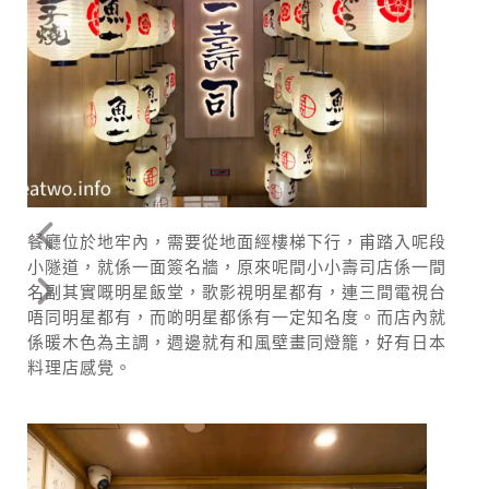
餐廳位於地牢內，需要從地面經樓梯下行，甫踏入呢段
小隧道，就係一面簽名牆，原來呢間小小壽司店係一間
名副其實嘅明星飯堂，歌影視明星都有，連三間電視台
唔同明星都有，而啲明星都係有一定知名度。而店內就
係暖木色為主調，週邊就有和風壁畫同燈籠，好有日本
料理店感覺。