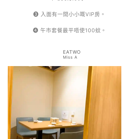
❸ 入面有一間小小嘅VIP房。
❹ 午市套餐最平唔使100蚊。
EATWO
Miss A