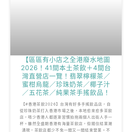
【區區有小店之全港廢水地圖
2026！41間本土茶飲＋4間台
灣直營店一覽！翡翠檸檬茶／
蜜柑烏龍／珍珠奶茶／椰子汁
／五花茶／純果茶手搖飲品！
【#香港茶飲2026】台灣有好多手搖飲品店，自
從珍珠奶茶打入香港市場之後，本地愈來愈多茶飲
店，唔少香港人都逐漸習慣拍拖兩個人出街人手一
杯。雖然全盛期香港有海量茶飲店，但隨住結業潮
湧現，茶飲店都少不免一間又一間結束營業。不