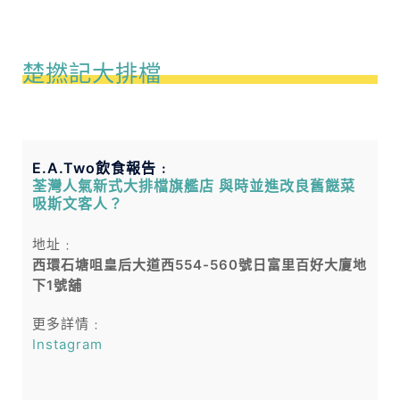
楚撚記大排檔
E.A.Two飲食報告﹕
荃灣人氣新式大排檔旗艦店 與時並進改良舊餸菜
吸斯文客人？
地址﹕
西環石塘咀皇后大道西554-560號日富里百好大廈地
下1號舖
更多詳情﹕
Instagram