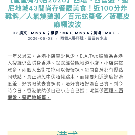
【區區有小店2026】西環、西營盤、堅
尼地城43間尚存餐廳美食！近100分炸
雞髀／人氣燒鵝瀨／百元蛇羹餐／菠蘿皮
麻糬波波
BY
撰文﹕MISS A ；攝影﹕MR E, MISS A；美術﹕MR E
2026-05-08
兩個人醫吓肚
、
區區有小店
一年又過去，香港小店買少見少，E.A.Two繼續為香港
人搜羅仍舊隱身香港、默默經營嘅地道小店，小店選擇
眾多，兩個人出街拍拖可以慢慢揀。每間食肆都有優點
同缺點，真正避免中伏唔係跳走，而係要知道邊度好邊
度差。好食嘅就去食多啲，唔好食唔好逼自己食。到今
時今日，香港依然係自己小店自己撐！呢篇係
西環、西
營盤、堅尼地城篇﹕