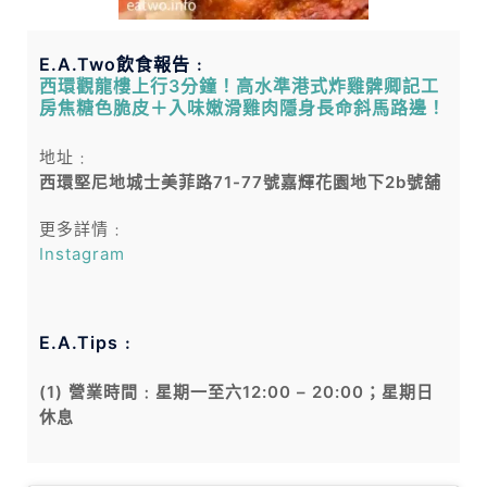
E.A.Two飲食報告﹕
西環觀龍樓上行3分鐘！高水準港式炸雞髀卿記工
房焦糖色脆皮＋入味嫩滑雞肉隱身長命斜馬路邊！
地址﹕
西環堅尼地城士美菲路71-77號嘉輝花園地下2b號舖
更多詳情﹕
Instagram
E.A.Tips﹕
(1) 營業時間﹕星期一至六12:00 – 20:00；星期日
休息