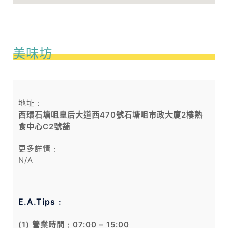
美味坊
地址﹕
西環石塘咀皇后大道西470號石塘咀市政大廈2樓熟
食中心C2號舖
更多詳情﹕
N/A
E.A.Tips﹕
(1) 營業時間﹕07:00 – 15:00