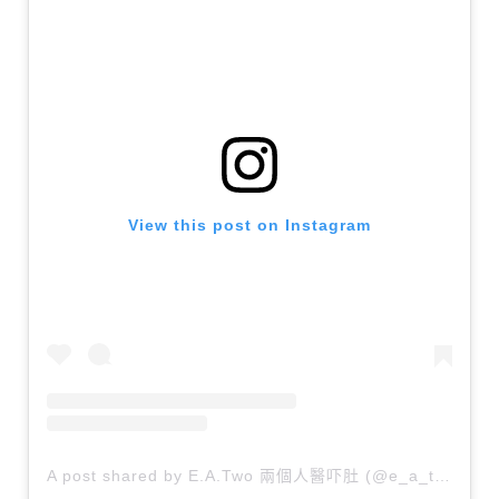
View this post on Instagram
A post shared by E.A.Two 兩個人醫吓肚 (@e_a_two)