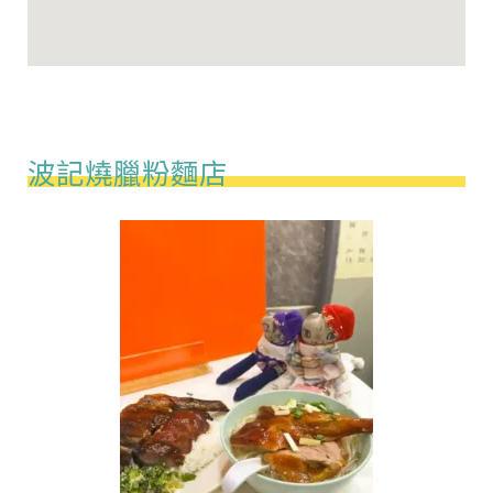
波記燒臘粉麵店