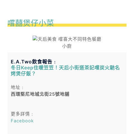
嚐囍煲仔小菜
E.A.Two飲食報告﹕
冬日Keep住暖笠笠！天后小街道茶記嚐炭火馳名
烤煲仔飯？
地址﹕
西環堅尼地城北街25號地舖
更多詳情﹕
Facebook