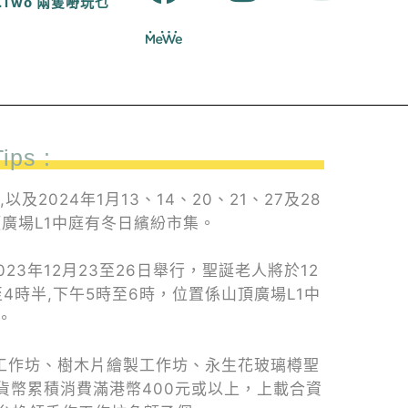
E.A.Two 兩隻嘢玩乜
ips :
日,以及2024年1月13、14、20、21、27及28
頂廣場L1中庭有冬日繽紛市集。
023年12月23至26日舉行，聖誕老人將於12
4時半,下午5時至6時，位置係山頂廣場L1中
。
座工作坊、樹木片繪製工作坊、永生花玻璃樽聖
子貨幣累積消費滿港幣400元或以上，上載合資