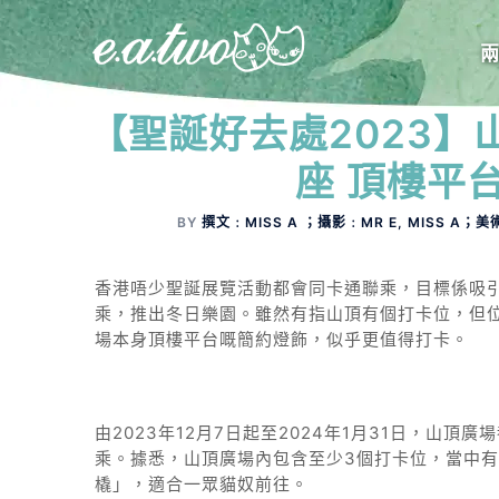
【聖誕好去處2023
座 頂樓平
BY
撰文﹕MISS A ；攝影﹕MR E, MISS A；美
香港唔少聖誕展覽活動都會同卡通聯乘，目標係吸
乘，推出冬日樂園。雖然有指山頂有個打卡位，但
場本身頂樓平台嘅簡約燈飾，似乎更值得打卡。
由2023年12月7日起至2024年1月31日，山
乘。據悉，山頂廣場內包含至少3個打卡位，當中有
橇」，適合一眾貓奴前往。