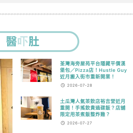
荃灣海旁屋苑平台隱藏平價漢
堡包／Pizza店！Hustle Guy
近月搬入街市重新開業！
2026-07-28
土瓜灣人氣茶飲店裕吉堂近月
重開！手搖飲貴過碟飯？店舖
限定用茶煮飯整炸雞？
2026-07-27