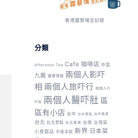
香港露營場全記錄
分類
Cafe 咖啡店
中菜
Afternoon Tea
兩個人影吓
九龍
優惠情報
兩個人旅吓行
相
兩個人行
兩個人醫吓肚
區
吓街
區有小店
台中
台中美食
台中景點
台北
台灣菜
台北景點
台南
台北美食
新界
日本菜
小食甜品
手搖茶飲