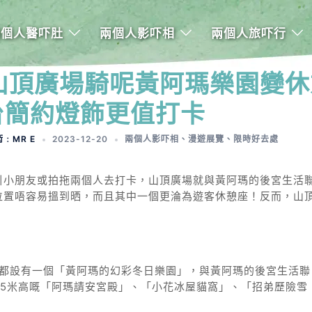
兩個人醫吓肚
兩個人影吓相
兩個人旅吓行
】山頂廣場騎呢黃阿瑪樂園變休
台簡約燈飾更值打卡
術﹕MR E
2023-12-20
兩個人影吓相
、
漫遊展覽
、
限時好去處
引小朋友或拍拖兩個人去打卡，山頂廣場就與黃阿瑪的後宮生活
位置唔容易搵到晒，而且其中一個更淪為遊客休憩座！反而，山
頂廣場都設有一個「黃阿瑪的幻彩冬日樂園」，與黃阿瑪的後宮生活聯
5米高嘅「阿瑪請安宮殿」、「小花冰屋貓窩」、「招弟歷險雪