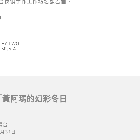
台換領手作工作坊名額乙個。
❹
EATWO
Miss A
「黃阿瑪的幻彩冬日
景台
1月31日