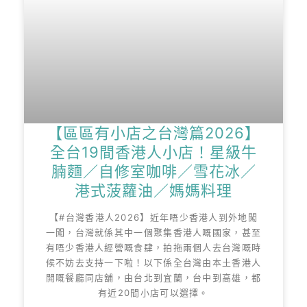
【區區有小店之台灣篇2026】
全台19間香港人小店！星級牛
腩麵／自修室咖啡／雪花冰／
港式菠蘿油／媽媽料理
【#台灣香港人2026】近年唔少香港人到外地闖
一闖，台灣就係其中一個聚集香港人嘅國家，甚至
有唔少香港人經營嘅食肆，拍拖兩個人去台灣嘅時
候不妨去支持一下啦！以下係全台灣由本土香港人
開嘅餐廳同店舖，由台北到宜蘭，台中到高雄，都
有近20間小店可以選擇。