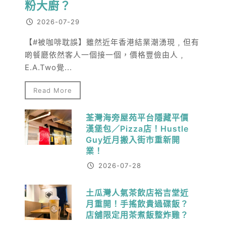
粉大廚？
2026-07-29
【#被咖啡耽誤】雖然近年香港結業潮湧現﹐但有
啲餐廳依然客人一個接一個，價格豐儉由人﹐
E.A.Two覺...
Read More
荃灣海旁屋苑平台隱藏平價
漢堡包／Pizza店！Hustle
Guy近月搬入街市重新開
業！
2026-07-28
土瓜灣人氣茶飲店裕吉堂近
月重開！手搖飲貴過碟飯？
店舖限定用茶煮飯整炸雞？