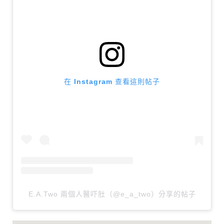
在 Instagram 查看這則帖子
E.A.Two 兩個人醫吓肚（@e_a_two）分享的帖子