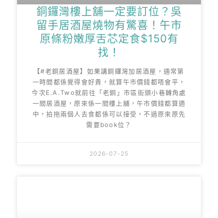
銅鑼灣樓上舖一定要訂位？吳
留手居酒屋燒物有驚喜！午市
原條粉嫩厚舌芯定食$150有
找！
【#老銅居酒屋】如果講銅鑼灣加居酒屋，通常第
一時間都係覺得會好貴，就算午市價錢都唔會平，
今次E.A.Two就前往「老銅」市區街頭小巷轉角處
一間居酒屋，原來係一間樓上舖，午市價錢都算適
中，拍拖兩個人去食都係可以接受，不過原來原先
需要book位？
2026-07-25