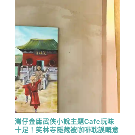
灣仔金庸武俠小說主題Cafe玩味
十足！笑林寺隱藏被咖啡耽誤嘅意