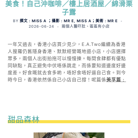
美食！自己沖咖啡／樓上居酒屋／綿滑栗
子露
BY
撰文﹕MISS A ；攝影﹕MR E, MISS A；美術﹕MR E
2026-06-24
兩個人醫吓肚
、
區區有小店
一年又過去，香港小店買少見少，E.A.Two繼續為香港
人搜羅仍舊隱身香港、默默經營嘅地道小店，小店選擇
眾多，兩個人出街拍拖可以慢慢揀。每間食肆都有優點
同缺點，真正避免中伏唔係跳走，而係要知道邊度好邊
度差。好食嘅就去食多啲，唔好食唔好逼自己食。到今
時今日，香港依然係自己小店自己撐！呢篇係
美孚篇﹕
甜品森林