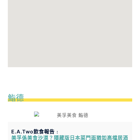
鮨德
E.A.Two飲食報告﹕
美孚係美食沙漠？隱藏版日本菜門面猶如高檔居酒