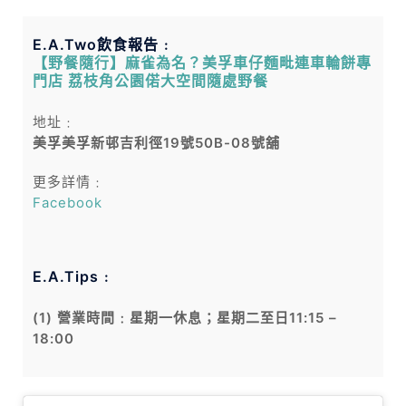
E.A.Two飲食報告﹕
【野餐隨行】麻雀為名？美孚車仔麵毗連車輪餅專
門店 荔枝角公園偌大空間隨處野餐
地址﹕
美孚美孚新邨吉利徑19號50B-08號舖
更多詳情﹕
Facebook
E.A.Tips﹕
(1) 營業時間﹕星期一休息；星期二至日11:15 –
18:00