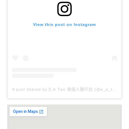
View this post on Instagram
A post shared by E.A.Two 兩個人醫吓肚 (@e_a_two)