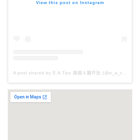
View this post on Instagram
A post shared by E.A.Two 兩個人醫吓肚 (@e_a_two)