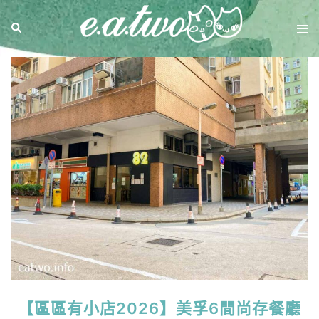
【區區有小店2026】美孚6間尚存餐廳