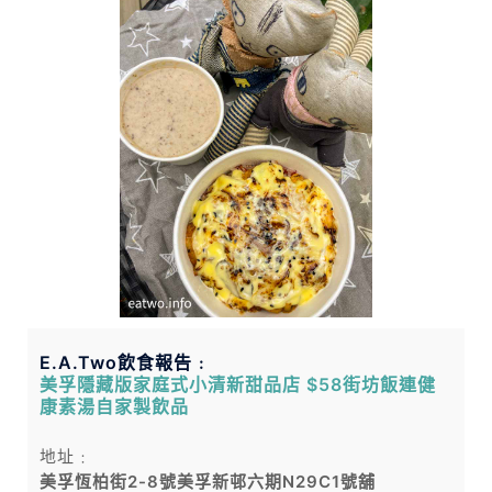
E.A.Two飲食報告﹕
美孚隱藏版家庭式小清新甜品店 $58街坊飯連健
康素湯自家製飲品
地址﹕
美孚恆柏街2-8號美孚新邨六期N29C1號舖