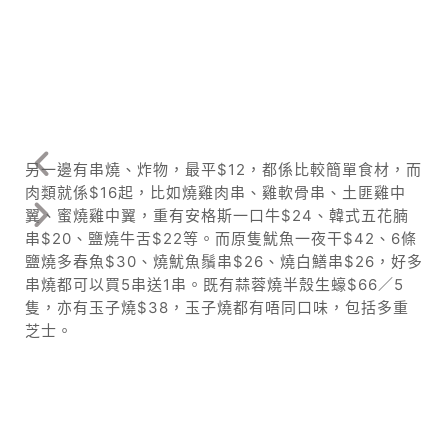
另一邊有串燒、炸物，最平$12，都係比較簡單食材，而
肉類就係$16起，比如燒雞肉串、雞軟骨串、土匪雞中
翼、蜜燒雞中翼，重有安格斯一口牛$24、韓式五花腩
串$20、鹽燒牛舌$22等。而原隻魷魚一夜干$42、6條
鹽燒多春魚$30、燒魷魚鬚串$26、燒白鱔串$26，好多
串燒都可以買5串送1串。既有蒜蓉燒半殼生蠔$66／5
隻，亦有玉子燒$38，玉子燒都有唔同口味，包括多重
芝士。