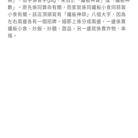
蒜」，似乎係食字gag，來自於「鐵板神算」或「鐵板神
數」。原先係同算命有關，而家就係同鐵板小食同蒜蓉
小食有關。該店頂頭寫有「鐵板神蒜」八個大字，因為
左右兩邊各有一個招牌。細節上係分成兩邊，一邊係賣
鐵板小食、炒飯、炒麵、甜品，另一邊就係賣炸物、串
燒。