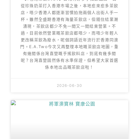
從珍珠奶茶打入香港市場之後，本地愈來愈多茶飲
店，唔少香港人都逐漸習慣拍拖兩個人出街人手一
杯。雖然全盛期香港有海量茶飲店，但隨住結業潮
湧現，茶飲店都少不免一間又一間結束營業。不
過，目前依然營業嘅茶飲店都唔少，而唔少年輕人
更改稱茶飲為廢水，呢個詞語近年流行於香港同澳
門。E.A.Two今次又再整理本地嘅茶飲店地圖，重
有幾間係台灣直營嘅手搖飲料店，到底有幾多間
呢？台灣直營固然係有水準保證，但希望大家首選
係本地出品嘅茶飲店啦！
2026-06-30