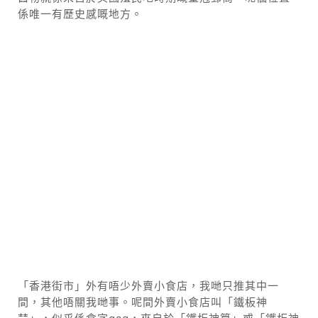
係唯一有歷史感嘅地方。
「香港街市」外有唔少外賣小食店，我哋只推其中一
間，其他唔關我哋事。呢間外賣小食店叫「鐵板神