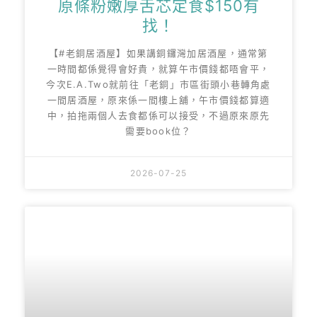
原條粉嫩厚舌芯定食$150有
找！
【#老銅居酒屋】如果講銅鑼灣加居酒屋，通常第
一時間都係覺得會好貴，就算午市價錢都唔會平，
今次E.A.Two就前往「老銅」市區街頭小巷轉角處
一間居酒屋，原來係一間樓上舖，午市價錢都算適
中，拍拖兩個人去食都係可以接受，不過原來原先
需要book位？
2026-07-25