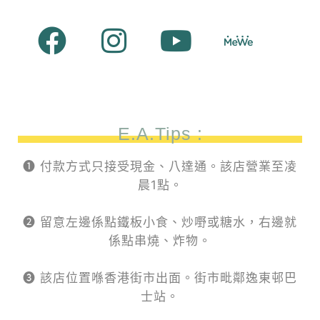
E.A.Tips :
❶ 付款方式只接受現金、八達通。該店營業至凌
晨1點。
❷ 留意左邊係點鐵板小食、炒嘢或糖水，右邊就
係點串燒、炸物。
❸ 該店位置喺香港街市出面。街市毗鄰逸東邨巴
士站。