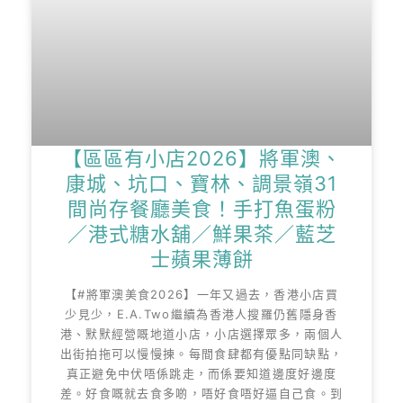
【區區有小店2026】將軍澳、
康城、坑口、寶林、調景嶺31
間尚存餐廳美食！手打魚蛋粉
／港式糖水舖／鮮果茶／藍芝
士蘋果薄餅
【#將軍澳美食2026】一年又過去，香港小店買
少見少，E.A.Two繼續為香港人搜羅仍舊隱身香
港、默默經營嘅地道小店，小店選擇眾多，兩個人
出街拍拖可以慢慢揀。每間食肆都有優點同缺點，
真正避免中伏唔係跳走，而係要知道邊度好邊度
差。好食嘅就去食多啲，唔好食唔好逼自己食。到