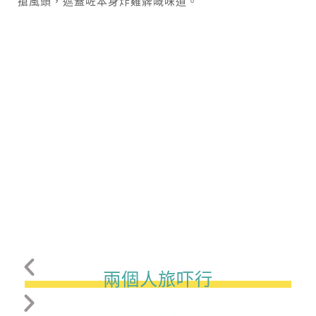
搶風頭，遮蓋咗本身炸雞髀嘅味道。
兩個人旅吓行