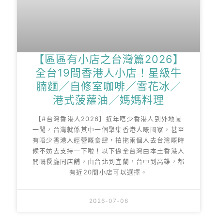
【區區有小店之台灣篇2026】
全台19間香港人小店！星級牛
腩麵／自修室咖啡／雪花冰／
港式菠蘿油／媽媽料理
【#台灣香港人2026】近年唔少香港人到外地闖
一闖，台灣就係其中一個聚集香港人嘅國家，甚至
有唔少香港人經營嘅食肆，拍拖兩個人去台灣嘅時
候不妨去支持一下啦！以下係全台灣由本土香港人
開嘅餐廳同店舖，由台北到宜蘭，台中到高雄，都
有近20間小店可以選擇。
2026-07-06