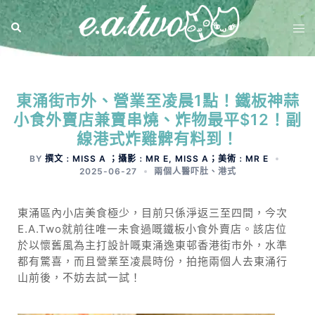
東涌街市外、營業至凌晨1點！鐵板神蒜
小食外賣店兼賣串燒、炸物最平$12！副
線港式炸雞髀有料到！
BY
撰文﹕MISS A ；攝影﹕MR E, MISS A；美術﹕MR E
2025-06-27
兩個人醫吓肚
、
港式
東涌區內小店美食極少，目前只係淨返三至四間，今次
E.A.Two就前往唯一未食過嘅鐵板小食外賣店。該店位
於以懷舊風為主打設計嘅東涌逸東邨香港街市外，水準
都有驚喜，而且營業至凌晨時份，拍拖兩個人去東涌行
山前後，不妨去試一試！