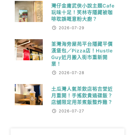
灣仔金庸武俠小說主題Cafe
玩味十足！笑林寺隱藏被咖
啡耽誤嘅意粉大廚？
2026-07-29
荃灣海旁屋苑平台隱藏平價
漢堡包／Pizza店！Hustle
Guy近月搬入街市重新開
業！
2026-07-28
土瓜灣人氣茶飲店裕吉堂近
月重開！手搖飲貴過碟飯？
店舖限定用茶煮飯整炸雞？
2026-07-27