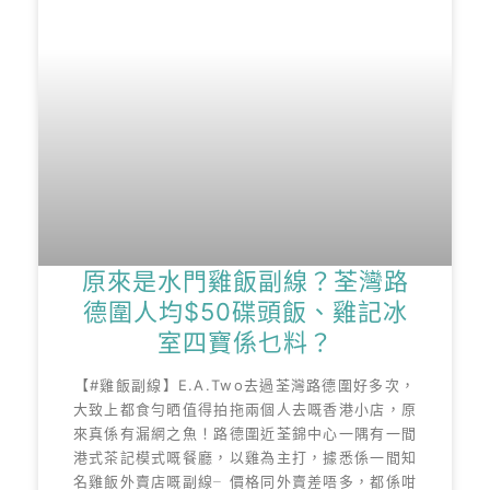
原來是水門雞飯副線？荃灣路
德圍人均$50碟頭飯、雞記冰
室四寶係乜料？
【#雞飯副線】E.A.Two去過荃灣路德圍好多次，
大致上都食勻晒值得拍拖兩個人去嘅香港小店，原
來真係有漏網之魚！路德圍近荃錦中心一隅有一間
港式茶記模式嘅餐廳，以雞為主打，據悉係一間知
名雞飯外賣店嘅副線╴價格同外賣差唔多，都係咁