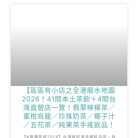
【區區有小店之全港廢水地圖
2026！41間本土茶飲＋4間台
灣直營店一覽！翡翠檸檬茶／
蜜柑烏龍／珍珠奶茶／椰子汁
／五花茶／純果茶手搖飲品！
【#香港茶飲2026】台灣有好多手搖飲品店，自