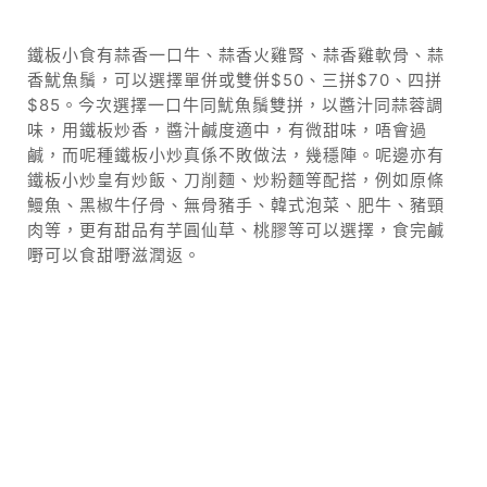
鐵板小食有蒜香一口牛、蒜香火雞腎、蒜香雞軟骨、蒜
香魷魚鬚，可以選擇單併或雙併$50、三拼$70、四拼
$85。今次選擇一口牛同魷魚鬚雙拼，以醬汁同蒜蓉調
味，用鐵板炒香，醬汁鹹度適中，有微甜味，唔會過
鹹，而呢種鐵板小炒真係不敗做法，幾穩陣。呢邊亦有
鐵板小炒皇有炒飯、刀削麵、炒粉麵等配搭，例如原條
鰻魚、黑椒牛仔骨、無骨豬手、韓式泡菜、肥牛、豬頸
肉等，更有甜品有芋圓仙草、桃膠等可以選擇，食完鹹
嘢可以食甜嘢滋潤返。