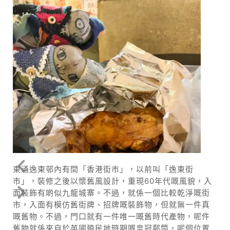
東涌逸東邨內有間「香港街市」，以前叫「逸東街
市」，裝修之後以懷舊風設計，重現60年代嘅風貌，入
面裝飾有啲似九龍城寨。不過，就係一個比較乾淨嘅街
市，入面有模仿舊街牌、招牌嘅裝飾物，但就無一件真
嘅舊物。不過，門口就有一件唯一嘅舊時代產物，呢件
舊物就係來自於英國殖民地時期嘅皇冠郵筒，呢個位置