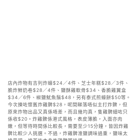
店內炸物有吉列炸蠔$24／4件、芝士年糕$28／3件、
脆炸鮮奶卷$28／4件、鹽酥雞軟骨$34、香脆雞翼盒
$34／6件、椒鹽魷魚鬚$48，另有泰式煎蠔餅$50等。
今次揀咗懷舊炸雞髀$28，呢間睇落唔似主打炸髀，但
原來炸物出品又真係唔差，而且幾均真，隻雞髀細咗只
係收$20。炸雞髀係港式風格，表皮薄脆，入面亦肉
嫩，但等待時間係比較長，需要至少15分鐘，皆因炸雞
髀比較少人挑選。不過，炸雞髀淮鹽調味過重，鹽味太