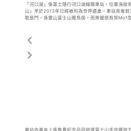
「河口湖」係富士隱行河口湖線嘅車站，位置海拔有
山」早於2013年已經被列為世界遺產，車站背後
取居門，係靈山富士山嘅鳥居。而旁邊就有架Mo1
車站內基本上係售賣紀念品同地道富士山手信嘅地