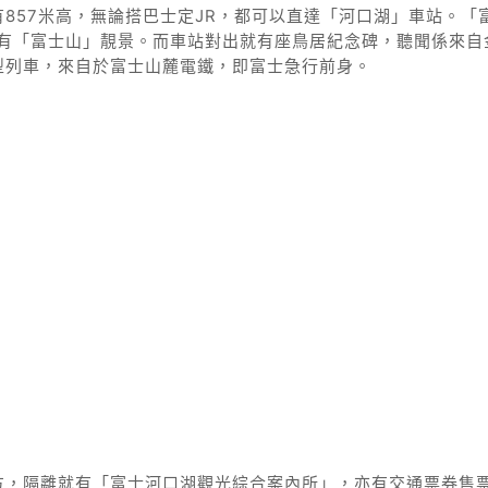
857米高，無論搭巴士定JR，都可以直達「河口湖」車站。「
就有「富士山」靚景。而車站對出就有座鳥居紀念碑，聽聞係來自
型列車，來自於富士山麓電鐵，即富士急行前身。
方，隔離就有「富士河口湖觀光綜合案內所」，亦有交通票券售