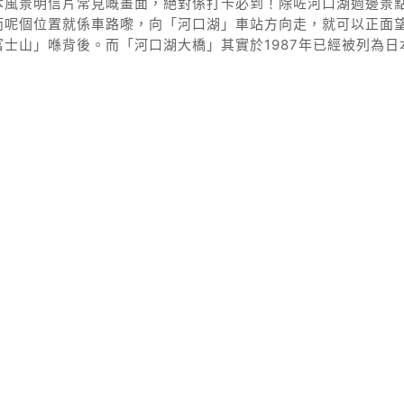
本風景明信片常見嘅畫面，絕對係打卡必到！除咗河口湖週邊景
而呢個位置就係車路嚟，向「河口湖」車站方向走，就可以正面
士山」喺背後。而「河口湖大橋」其實於1987年已經被列為日