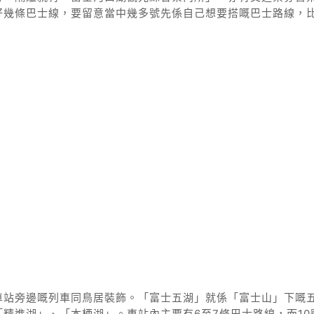
好幾條巴士線，要留意當中幾多號先係自己想要搭嘅巴士路線，
車站旁邊嘅列車同鳥居裝飾。「富士五湖」就係「富士山」下嘅
精進湖」、「本栖湖」。車站內主要有6至7條巴士路線，而10