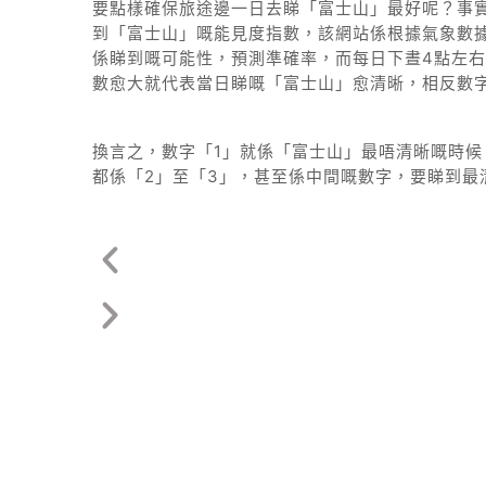
要點樣確保旅途邊一日去睇「富士山」最好呢？事
到「富士山」嘅能見度指數，該網站係根據氣象數
係睇到嘅可能性，預測準確率，而每日下晝4點左右
數愈大就代表當日睇嘅「富士山」愈清晰，相反數
換言之，數字「1」就係「富士山」最唔清晰嘅時候
都係「2」至「3」，甚至係中間嘅數字，要睇到最