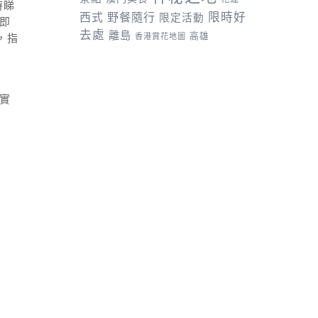
時睇
野餐隨行
限時好
西式
限定活動
即
去處
離島
高雄
，指
香港賞花地圖
實