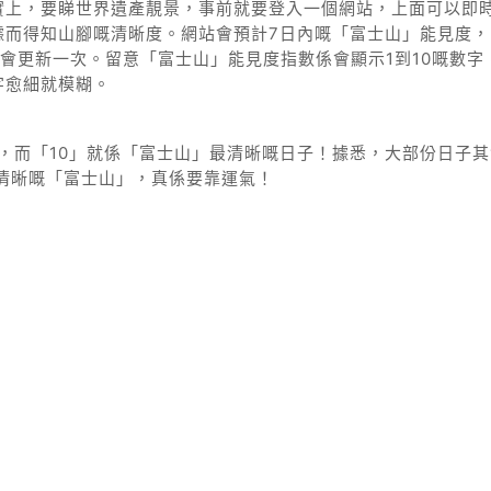
實上，要睇世界遺產靚景，事前就要登入一個網站，上面可以即
據而得知山腳嘅清晰度。網站會預計7日內嘅「富士山」能見度，
會更新一次。留意「富士山」能見度指數係會顯示1到10嘅數字
字愈細就模糊。
，而「10」就係「富士山」最清晰嘅日子！據悉，大部份日子其
清晰嘅「富士山」，真係要靠運氣！