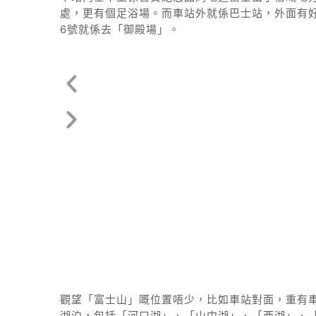
處，更有個足浴場。而車站外就係巴士站，外面有
6號就係去「御殿場」。
觀望「富士山」嘅位置唔少，比如車站對面，重有
湖泊，包括「河口湖」、「山中湖」、「西湖」、「