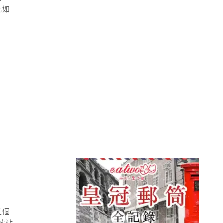
比如
五個
號站