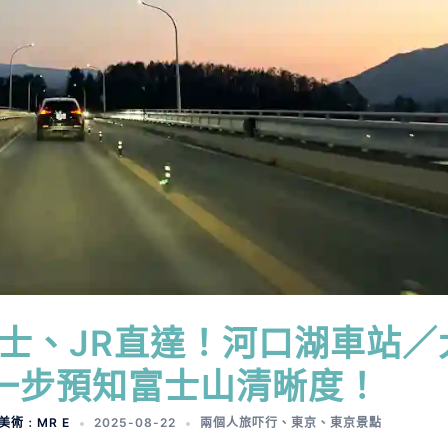
士、JR直達！河口湖車站／
一步預知富士山清晰度！
；美術﹕MR E
2025-08-22
兩個人旅吓行
、
東京
、
東京景點