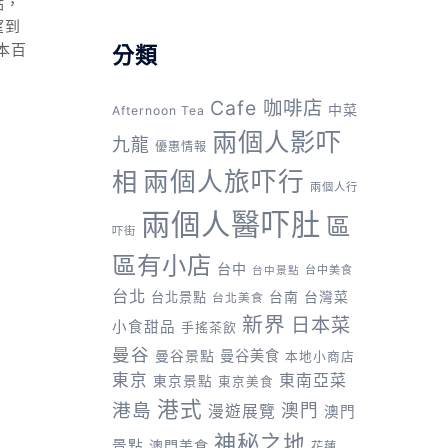
點，
望到
本百
分類
Cafe 咖啡店
中菜
Afternoon Tea
兩個人影吓
九龍
優惠情報
兩個人旅吓行
相
兩個人行
兩個人醫吓肚
區
吓街
區有小店
台中
台中美食
台中景點
台北
台灣菜
台北景點
台南
台北美食
新界
日本菜
小食甜品
手搖茶飲
曼谷
曼谷景點
曼谷美食
本地小商店
東京
東南亞菜
東京景點
東京美食
港式
港島
澳門
漫遊展覽
澳門
神秘之地
景點
澳門美食
花蓮