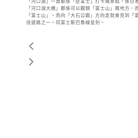
「河口湖」一直都係「逆富士」打卡嘅景點，係日
「河口湖大橋」都係可以觀類「富士山」嘅地方，
「富士山」，而向「大石公園」方向走就會見到「富
佳道路之一，同富士斯巴魯線並列。